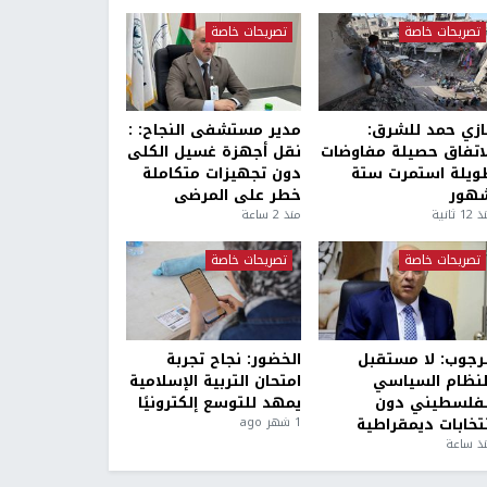
تصريحات خاصة
تصريحات خاصة
ازي حمد للشرق:
مدير مستشفى النجاح: :
لاتفاق حصيلة مفاوضات
نقل أجهزة غسيل الكلى
ويلة استمرت ستة
دون تجهيزات متكاملة
هور
خطر على المرضى
1 ثانية
منذ 2 ساعة
تصريحات خاصة
تصريحات خاصة
لرجوب: لا مستقبل
الخضور: نجاح تجربة
لنظام السياسي
امتحان التربية الإسلامية
لفلسطيني دون
يمهد للتوسع إلكترونيًا
نتخابات ديمقراطية
1 شهر ago
ذ ساعة