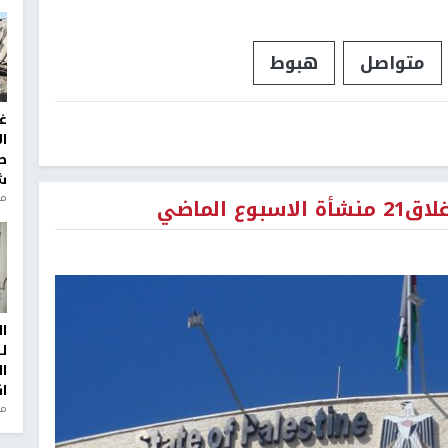
متواصل
هبوط
غ
ا
ط
ش
منذ 2
ا
ل
ا
ا
من