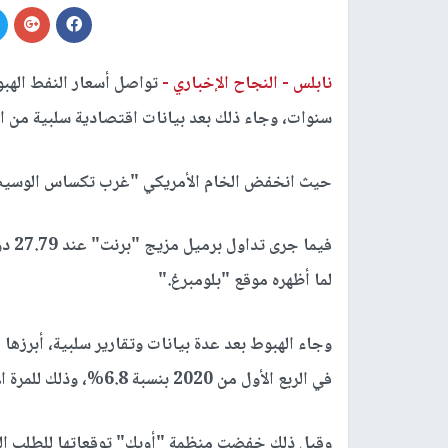
نابلس -
النجاح الإخباري -
سنوات، وجاء ذلك بعد بيانات اقتصادية سلبية من 
حيث انخفض الخام الأمريكي "غرب تكساس الوسيط" بنسبة 11.98% إلى 17.49 
لما أظهره موقع "بلومبرغ
".
وجاء الهبوط بعد عدة بيانات وتقارير سلبية، أبرزه
في الربع الأول من 2020 بنسبة 6.8%، وذلك للمرة الأولى منذ 1992
وقبل ذلك خفضت منظمة "أوبك" توقعاتها للطلب الع