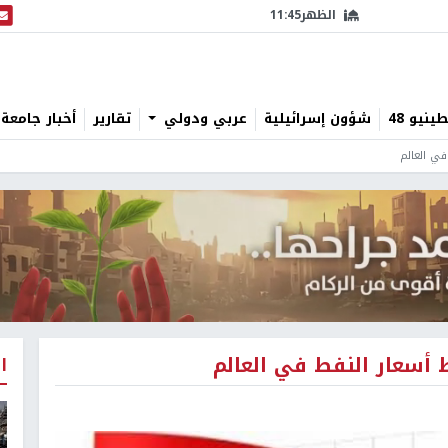
الظهر
11:45
البث
نيو 48
شؤون إسرائيلية
عربي ودولي
تقارير
أخبار جامعة 
في العالم
أسعار النفط في العالم
ا