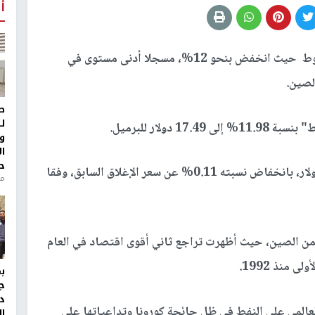
أ
تواصل أسعار النفط الهبوط حيث انخفض بنحو 12%، مسجلا أدنى مستوى في
الصين
.
ط
ل
دولار للبرميل
.
و
ا
ح
فيما جرى تداول برميل مزيج "برنت" عند 27.79 دولار، بانخفاض نسبته 0.11% عن سعر الإغلاق السابق، وفقا
من
ا من الصين، حيث أظهرت تراجع ثاني أقوى اقتصاد في العام
.
ج
د
المي على النفط في ظل جائحة كورونا وتداعياتها على
ال