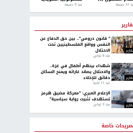
5 دقيقة
منذ 9 دقيقة
قارير
" قانون درومي".. بين حق الدفاع عن
النفس وواقع الفلسطينيين تحت
الاحتلال
قارير
منذ 8 ثواني
شهداء بينهم أطفال في غزة..
والاحتلال يصعّد غاراته ويمنح السكان
دقائق للإخلاء
قارير
منذ 11 ثانية
الإعلام العبري: "معركة مضيق هرمز
تستهدف تثبيت رواية سياسية"
منذ 9 ثواني
قارير
صريحات خاصة