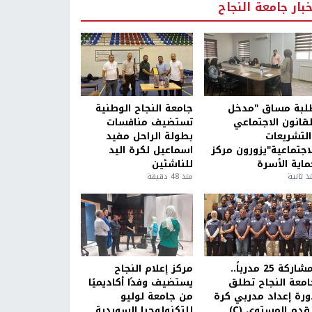
خبار جامعة النجاح
لبة مساق "مدخل
جامعة النجاح الوطنية
لقانون الاجتماعي
تستضيف منافسات
التشريعات
بطولة الراحل مفيد
لاجتماعية"يزورون مركز
اسماعيل لكرة اليد
ماية الأسرة
للناشئين
ذ ثانية
منذ 48 دقيقة
بمشاركة 25 مدرباً..
مركز إعلام النجاح
امعة النجاح تطلق
يستضيف وفدًا أكاديميًا
ورة إعداد مدربي كرة
من جامعة لوليو
قدم المستوى (C)
للتكنولوجيا السويدية