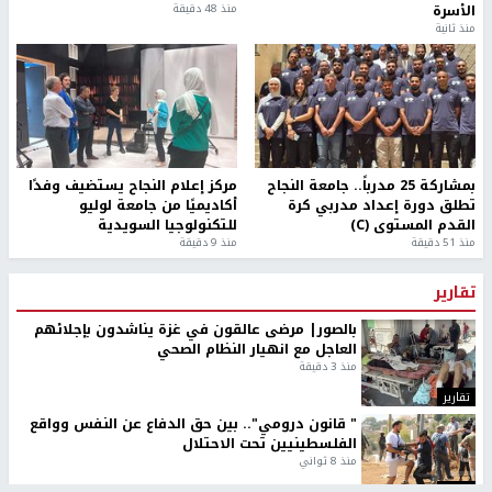
الأسرة
منذ 48 دقيقة
منذ ثانية
بمشاركة 25 مدرباً.. جامعة النجاح
مركز إعلام النجاح يستضيف وفدًا
تطلق دورة إعداد مدربي كرة
أكاديميًا من جامعة لوليو
القدم المستوى (C)
للتكنولوجيا السويدية
منذ 51 دقيقة
منذ 9 دقيقة
تقارير
بالصور| مرضى عالقون في غزة يناشدون بإجلائهم
العاجل مع انهيار النظام الصحي
منذ 3 دقيقة
تقارير
" قانون درومي".. بين حق الدفاع عن النفس وواقع
الفلسطينيين تحت الاحتلال
منذ 8 ثواني
تقارير