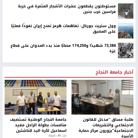
مستوطنون يقطعون عشرات الأشجار المثمرة في خربة
فراسين غرب جنين
وول ستريت جورنال: تفاهمات هرمز تمنح إيران نفوذًا فعليًا
على المضيق
73,386 شهيدًا و174,250 مصابًا منذ بدء العدوان على قطاع
غزة
أخبار جامعة النجاح
طلبة مساق "مدخل للقانون
جامعة النجاح الوطنية تستضيف
الاجتماعي والتشريعات
منافسات بطولة الراحل مفيد
الاجتماعية"يزورون مركز حماية
اسماعيل لكرة اليد للناشئين
الأسرة
منذ 48 دقيقة