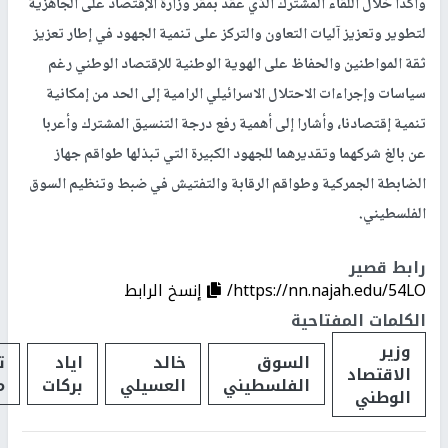
وأكدا خلال اللقاء المشترك الذي عقد بمقر وزارة الإقتصاد على الجاهزية
لتطوير وتعزيز آليات التعاون والتركز على تنمية الجهود في إطار تعزيز
ثقة المواطنين والحفاظ على الهوية الوطنية للإقتصاد الوطني رغم
سياسات وإجراءات الاحتلال الاسرائيلي الرامية إلى الحد من إمكانية
تنمية إقتصادنا، وأشارا إلى أهمية رفع درجة التنسيق المشترك وأعربا
عن بالغ شركهما وتقديرهما للجهود الكبيرة التي تبذلها طواقم جهاز
الضابطة الجمركية وطواقم الرقابة والتفتيش في ضبط وتنظيم السوق
الفلسطيني.
رابط قصير
https://nn.najah.edu/54LO/
إنسخ الرابط
الكلمات المفتاحية
وزير
السوق
خالد
اياد
ت
الاقتصاد
الفلسطيني
العسيلي
بركات
م
الوطني