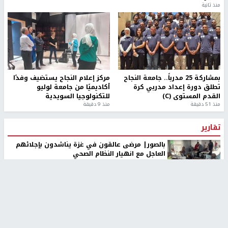
منذ ثانية
بمشاركة 25 مدرباً.. جامعة النجاح
مركز إعلام النجاح يستضيف وفدًا
تطلق دورة إعداد مدربي كرة
أكاديميًا من جامعة لوليو
القدم المستوى (C)
للتكنولوجيا السويدية
منذ 51 دقيقة
منذ 9 دقيقة
تقارير
بالصور| مرضى عالقون في غزة يناشدون بإجلائهم
العاجل مع انهيار النظام الصحي
منذ 3 دقيقة
تقارير
" قانون درومي".. بين حق الدفاع عن النفس وواقع
الفلسطينيين تحت الاحتلال
منذ 8 ثواني
تقارير