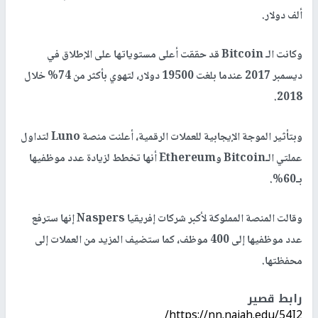
ألف دولار.
وكانت الـ Bitcoin قد حققت أعلى مستوياتها على الإطلاق في
ديسمبر 2017 عندما بلغت 19500 دولار، لتهوي بأكثر من 74% خلال
2018.
وبتأثير الموجة الإيجابية للعملات الرقمية، أعلنت منصة Luno لتداول
عملتي الـBitcoin وEthereum أنها تخطط لزيادة عدد موظفيها
بـ60%.
وقالت المنصة المملوكة لأكبر شركات إفريقيا Naspers إنها سترفع
عدد موظفيها إلى 400 موظف، كما ستضيف المزيد من العملات إلى
محفظتها.
رابط قصير
https://nn.najah.edu/54I2/