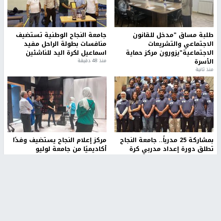
طلبة مساق "مدخل للقانون
جامعة النجاح الوطنية تستضيف
الاجتماعي والتشريعات
منافسات بطولة الراحل مفيد
الاجتماعية"يزورون مركز حماية
اسماعيل لكرة اليد للناشئين
الأسرة
منذ 48 دقيقة
منذ ثانية
بمشاركة 25 مدرباً.. جامعة النجاح
مركز إعلام النجاح يستضيف وفدًا
تطلق دورة إعداد مدربي كرة
أكاديميًا من جامعة لوليو
القدم المستوى (C)
للتكنولوجيا السويدية
منذ 51 دقيقة
منذ 9 دقيقة
تقارير
" قانون درومي".. بين حق الدفاع عن النفس وواقع
الفلسطينيين تحت الاحتلال