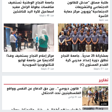
طلبة مساق "مدخل للقانون
جامعة النجاح الوطنية تستضيف
الاجتماعي والتشريعات
منافسات بطولة الراحل مفيد
الاجتماعية"يزورون مركز حماية
اسماعيل لكرة اليد للناشئين
الأسرة
منذ 48 دقيقة
منذ ثانية
بمشاركة 25 مدرباً.. جامعة النجاح
مركز إعلام النجاح يستضيف وفدًا
تطلق دورة إعداد مدربي كرة
أكاديميًا من جامعة لوليو
القدم المستوى (C)
للتكنولوجيا السويدية
منذ 51 دقيقة
منذ 9 دقيقة
تقارير
" قانون درومي".. بين حق الدفاع عن النفس وواقع
الفلسطينيين تحت الاحتلال
منذ 8 ثواني
تقارير
شهداء بينهم أطفال في غزة.. والاحتلال يصعّد