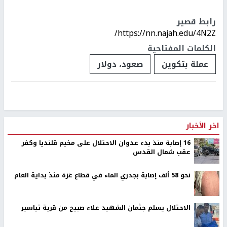
رابط قصير
https://nn.najah.edu/4N2Z/
الكلمات المفتاحية
عملة بتكوين
صعود، دولار
اخر الأخبار
16 إصابة منذ بدء عدوان الاحتلال على مخيم قلنديا وكفر
عقب شمال القدس
نحو 58 ألف إصابة بجدري الماء في قطاع غزة منذ بداية العام
الاحتلال يسلم جثمان الشهيد علاء صبيح من قرية تياسير