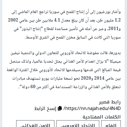
وأشار بورغيون إلى أن إنتاج القمح في سوريا تراجع العام الماضي إلى
1.2 مليون طن، بعد أن كان يبلغ معدل 4.1 ملايين طن بين عامي 2002
و2011، وعبر عن أمله في تأمين مساعدة لقطاع "إنتاج البذور" في
سوريا التي كانت في السابق مخزن القمح في الشرق الأوسط.
بدورها، قالت مفوضة الاتحاد الأوروبي للتعاون الدولي والتنمية نيفين
ميميكا "لا يزال انعدام الأمن الغذائي يمثل تحديا عالميا، ولذلك ستصل
قيمة المبالغ التي قدمها وسيقدمها الاتحاد الأوروبي خلال الفترة الواقعة
بين عامي 2014 و2020 نحو تسعة مليارات يورو تستهدف مبادرات
تتعلق بالأمن الغذائي والزراعة المستدامة في أكثر من 60 دولة".
رابط قصير
https://nn.najah.edu/4N4D/
إنسخ الرابط
الكلمات المفتاحية
الفاو
الاتحاد الاوروبي
الامن الغذائي