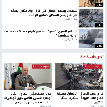
مستوطنون يسيّجون أراضي في الأغوار الشمالية
الشرطة: مقتل مواطن (34 عاما) في بيرزيت شمال رام الله
الاحتلال يواصل عدوانه على مخيم قلنديا: هدم محال تجارية
ومداهمة عشرات المنازل
نادي الأسير: الاحتلال يتحمل مسؤولية حياة الأسير أبو صفية
ويطالب بتدخل دولي عاجل
الاحتلال يعتقل طفلا من تياسير شرق طوباس
أخبار جامعة النجاح