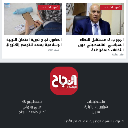
طلبة مساق "مدخل للقانون
جامعة النجاح الوطنية تستضيف
الاجتماعي والتشريعات
منافسات بطولة الراحل مفيد
الاجتماعية"يزورون مركز حماية
اسماعيل لكرة اليد للناشئين
الأسرة
منذ 48 دقيقة
منذ ثانية
بمشاركة 25 مدرباً.. جامعة النجاح
مركز إعلام النجاح يستضيف وفدًا
تطلق دورة إعداد مدربي كرة
أكاديميًا من جامعة لوليو
القدم المستوى (C)
للتكنولوجيا السويدية
منذ 51 دقيقة
منذ 9 دقيقة
تقارير
" قانون درومي".. بين حق الدفاع عن النفس وواقع