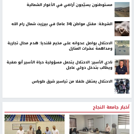
نابلس -
النجاح الإخباري -
جاءت أسعار العملات مقابل الشيقل الإسرائيلي
اليوم على النحو التالي:
الدولار الأمريكي: شراء 3.67 بيع 3.69 شيقل
الدينار الاردني: شراء 5.17 بيع 5.21 شيقل
اليورو الأوروبي: شراء 4.17 بيع 4.20 شيقل
الذهب: شراء 1284- بيع 1285
الفضة: شراء 15.00- بيع 15.50
للاشتراك بخدمة الرسائل القصيرة SMS للحصول على أسعار العملات
بشكل يومي وأخبار اقتصادية أخرى من سعر الذهب والفضة واسعار