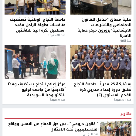
النفط في الأسواق العالمية، وسوق فلسطين وغيره من الاخبار التي
تهمكم، ارسل كلمة "سجل اقتصاد" او "sub econ" على الرقم
37192.
رابط قصير
https://nn.najah.edu/4499/
الكلمات المفتاحية
العملات
معادن
اخر الأخبار
نادي الأسير: الاحتلال يعتقل ويحقق ميدانياً مع أكثر من 60
مواطناً من مخيم قلنديا
الاحتلال يقتحم مخيم عسكر شرق نابلس