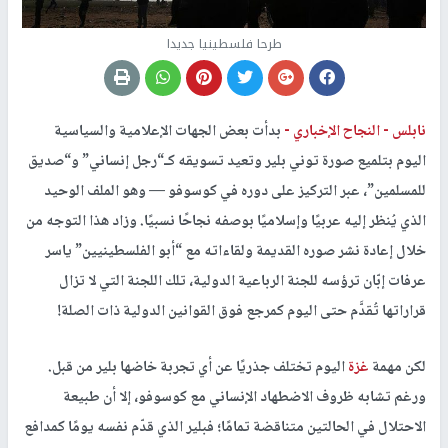
طرحا فلسطينيا جديدا
نابلس -
النجاح الإخباري -
بدأت بعض الجهات الإعلامية والسياسية
اليوم بتلميع صورة توني بلير وتعيد تسويقه كـ“رجل إنساني” و“صديق
للمسلمين”، عبر التركيز على دوره في كوسوفو — وهو الملف الوحيد
الذي يُنظر إليه عربيًا وإسلاميًا بوصفه نجاحًا نسبيًا. وزاد هذا التوجه من
خلال إعادة نشر صوره القديمة ولقاءاته مع “أبو الفلسطينيين” ياسر
عرفات إبّان ترؤسه للجنة الرباعية الدولية، تلك اللجنة التي لا تزال
قراراتها تُقدَّم حتى اليوم كمرجع فوق القوانين الدولية ذات الصلة!
لكن مهمة
غزة
اليوم تختلف جذريًا عن أي تجربة خاضها بلير من قبل.
ورغم تشابه ظروف الاضطهاد الإنساني مع كوسوفو، إلا أن طبيعة
الاحتلال في الحالتين متناقضة تمامًا؛ فبلير الذي قدّم نفسه يومًا كمدافع