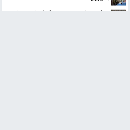
إصابة 6 مواطنين خلال هجوم لمستوطنين في واد الرخيم
جنوب الخليل
الاحتلال يحتجز مواطنين من طمون ومخيم الفارعة جنوب
طوباس
أخبار جامعة النجاح
طلبة مساق "مدخل للقانون
جامعة النجاح الوطنية تستضيف
الاجتماعي والتشريعات
منافسات بطولة الراحل مفيد
الاجتماعية"يزورون مركز حماية
اسماعيل لكرة اليد للناشئين
الأسرة
منذ 48 دقيقة
منذ ثانية