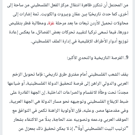
من المحتمل أن تتكرر ظاهرة انتقال مركز الفعل الفلسطيني من ساحة إلى
أخرى، كما حدث تاريخيًا بين عمّان وبيروت والكويت. ثمة إشارات إلى
محاولات تحميل الأردن تبعات ما بعد مرحلة
غزة
، ومطالبة قطر بتقليص
دورها، فيما تسعى تركيا لتقييد تحركات بعض الفصائل، ما يعكس إعادة
توزيع أدوار الأطراف الإقليمية في إدارة الملف الفلسطيني.
9. الفرصة التاريخية والتحدي الأكبر:
يقف الشعب الفلسطيني أمام مفترق طرق تاريخي: فإما تحويل الزخم
العربي والدولي الراهن إلى فرصة لتحقيق الدولة الفلسطينية، أو ضياعها
مجددًا تحت وطأة الانقسام والصراعات الداخلية. إن الجهة القادرة على
ضبط الإيقاع الفلسطيني وتوجيهه نحو مسار الدولة هي الجهة العربية،
وفي مقدمتها مصر. وعليه، فإن الأولوية الراهنة تكمن في التوافق مع
الموقف العربي ودعمه وتصويبه عند الحاجة، بدلًا من الاكتفاء بشعار
"ترتيب البيت الفلسطيني أولًا"، إذ لا يمكن تحقيق ذلك بمعزل عن