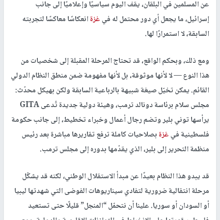
عن المسلمين في البلقان، يقف اليوم سياسيًا وإعلاميًا إلى جانب
إسرائيل، ما يجعل أي دور محتمل له في
غزة
انعكاسًا معاكسًا لتجربته
السابقة، لا استمرارًا لها.
ومع ذلك، وبحكم الواقع، قد تحتاج المرحلة المقبلة إلى شخصيات من
هذا النوع — لا لأنها موثوقة، بل لأنها مفهومة ضمن منطق النظام الدولي
القائم. يمكن تخيّل صيغة شبيهة بالرباعية السابقة ولكن بهيكل محدّث:
مجلس سلام برئاسة دونالد ترمب، وهيئة دولية جديدة تُدعى GITA
يرأسها توني بلير وتضم رجال أعمال وخبراء تخطيط، إلى جانب حكومة
فلسطينية في
غزة
بصلاحيات كاملة ترفع تقاريرها مباشرة بعد رئيس
منظمة التحرير إلى بلير، الذي يقدّمها بدوره إلى مجلس ترمب.
قد يبدو هذا النظام بعيدًا عن مبدأ الاستقلال الوطني، لكنه قد يشكّل
مرحلة انتقالية ضرورية لتفادي سيناريوهات الفوضى التي شهدتها ليبيا
أو السودان أو سوريا. علينا أن نتحمّل “المنجل” قليلًا حتى تستعيد