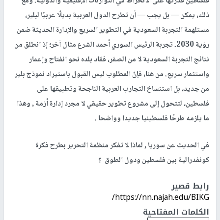
فلسطين قدرتها على الانخراط في التوازنات الإقليمية والدولية. ومع
ذلك، يمكن — بل يجب — أن تطرح الدول العربية بديلًا عربيًا لبلير،
مستلهمة التجربة السعودية في التطوير السريع والإدارة الحديثة ضمن
رؤية 2030. تجربة الرئيس السوري أحمد الشرع مثال آخر؛ إذ انطلق من
نتائج التجربة السعودية لا من الصفر، فقاد بلده نحو انفتاح وإعمار
واستثمار سريع. من هنا، فإنّ المطلوب ليس القبول باستيراد نموذج بلير
من جديد، بل استنساخ التجارب العربية الناجحة وتطبيقها على
فلسطين، لتتحول إلى مشروع تطوير حقيقي لا مجرد إدارة أزمة , وهذا
ما يلزمه طرحًا فلسطينيا جديدا وواضحا .
في الحديث عن سوريا , لماذا لا تفكر منظمة التحرير بطرح فكرة
كونفدرالية بين فلسطين ودول الطوق ؟
رابط قصير
https://nn.najah.edu/BIKG/
الكلمات المفتاحية