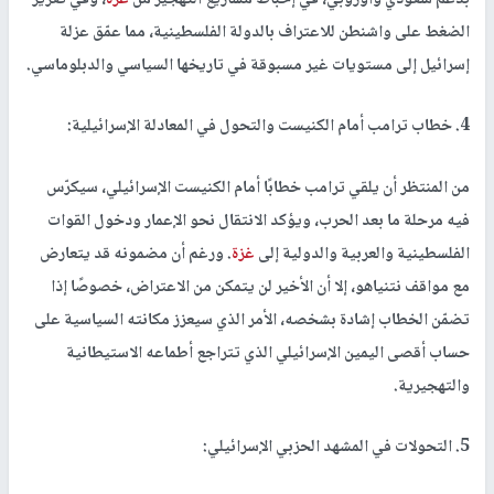
بدعم سعودي وأوروبي، في إحباط مشاريع التهجير من
غزة
، وفي تعزيز
الضغط على واشنطن للاعتراف بالدولة الفلسطينية، مما عمّق عزلة
إسرائيل إلى مستويات غير مسبوقة في تاريخها السياسي والدبلوماسي.
4. خطاب ترامب أمام الكنيست والتحول في المعادلة الإسرائيلية:
من المنتظر أن يلقي ترامب خطابًا أمام الكنيست الإسرائيلي، سيكرّس
فيه مرحلة ما بعد الحرب، ويؤكد الانتقال نحو الإعمار ودخول القوات
الفلسطينية والعربية والدولية إلى
غزة
. ورغم أن مضمونه قد يتعارض
مع مواقف نتنياهو، إلا أن الأخير لن يتمكن من الاعتراض، خصوصًا إذا
تضمّن الخطاب إشادة بشخصه، الأمر الذي سيعزز مكانته السياسية على
حساب أقصى اليمين الإسرائيلي الذي تتراجع أطماعه الاستيطانية
والتهجيرية.
5. التحولات في المشهد الحزبي الإسرائيلي: