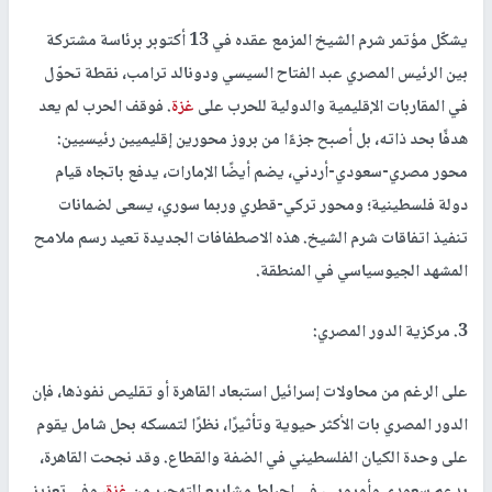
يشكّل مؤتمر شرم الشيخ المزمع عقده في 13 أكتوبر برئاسة مشتركة
بين الرئيس المصري عبد الفتاح السيسي ودونالد ترامب، نقطة تحوّل
في المقاربات الإقليمية والدولية للحرب على
غزة
. فوقف الحرب لم يعد
هدفًا بحد ذاته، بل أصبح جزءًا من بروز محورين إقليميين رئيسيين:
محور مصري-سعودي-أردني، يضم أيضًا الإمارات، يدفع باتجاه قيام
دولة فلسطينية؛ ومحور تركي-قطري وربما سوري، يسعى لضمانات
تنفيذ اتفاقات شرم الشيخ. هذه الاصطفافات الجديدة تعيد رسم ملامح
المشهد الجيوسياسي في المنطقة.
3. مركزية الدور المصري:
على الرغم من محاولات إسرائيل استبعاد القاهرة أو تقليص نفوذها، فإن
الدور المصري بات الأكثر حيوية وتأثيرًا، نظرًا لتمسكه بحل شامل يقوم
على وحدة الكيان الفلسطيني في الضفة والقطاع. وقد نجحت القاهرة،