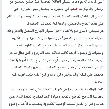
التي غادرها كريم وماهر سليلي العائلة المجيدة منذ جيلين بعيدين عن
برتقال يافا وكرمة
العنب
في الجليل، لم يمتصا رحيق الشوارع التي
تفضي إلى شاطئ البحر الطويل نحو يافا، وميناء عكا ومدن وادعة تنام
على هدير الموج وتحتضن أبناءها كما العصافير الصغيرة.
هل سيبقى الأسرى طويلاً هناك ؟ هو السؤال الجارح المحمل بالعجز وقلة
الحيلة أمام من تقدموا الصفوف ووضعوا سنوات عمرهم على أكفهم
يعدون الأحداث بكل التوق لاستعادة الزمن في الجرح النازف شبابا
وسنوات بل وعقودا أربعة كانت تحاكم خطأ التاريخ والذي يطل ساخرا
ليعيد محاكمة الضحية من جديد. أي عصر هذا وأي عدالة أنجبتها هذه
الأرض المعذبة من أن حمل المسيح الصليب على ظهره ليظل الصليب
محمولا على كتف أبناء يونس وكل الأسرى كأن القدر يلعب لعبته غير
العادلة.
كانت الوالدة تستعيد الرمز في كبرياء اللحظة وهي تعيد تتويج الابن
بحماسة التاريخ المرصع بالمجد وعباءة الجد كمفتاح العودة للمنزرعين
هناك، وقبل أن تغادر تسلمه الوصية المكتوبة بتضحيات الأجداد وطوق