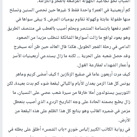
الشباب نحو تجاعيد الكهولة المرصعة بالفخر والكرامة.
كم أربعينية في العمر؟ واحدة فقط لا غيرها حين نحصي السنين ونسلخ
منها طفولة عابثة وكهولة تقاوم يوميات المرض. لا يبقى سواها في
العمر دفعها بابتسامة المنتصر وبحلم أصيب بالعطب في منتصف الطريق
وهو يعود لواقع ما زالت أسوارها الشائكة تتطلب مزيدا من الصعود
الدامي في رحلة الفجر الطويل. هكذا قال العائد حين ظن أنه سيخرج
وقد حصل شعبه على الحرية ... لكنه ما زال يستدعي أربعينيات الأسر
وأعمار الشهداء لمقارعة الغول.
كيف مرت أربعون عاما في صقيع الزنازين ؟ كيف أمضى كريم وماهر
يونس كل هذا الزمن يعدان الأيام والليالي لبقعة ضوء كم بدت بعيدة، لكن
الثوريين يستولدون أملا خارقا من سيرة شعب عصي على النسيان، ما
زال يطبع بصمته الحادة على وجه التاريخ الرديء الذي أصيب بتعطل
مزمن في ضميره الغائب وهو يتابع كل هذا الظلم على هذه البقعة من
الأرض.
في رواية الكاتب الكبير إلياس خوري «باب الشمس» أطلق على بطله في