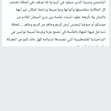
الياسمين وسيرة الذين سبقوا في الرواية بلا توقف، هي لحظة تختصر
كل الحكاية بتفاصيلها وألوانها ومزاميرها ورائحة المكان غير آبهة
بالزمان ولا بأربعة عقود انسلت خلسة بين يدي السجان القادم من
موسكو أو صوفيا ليحرس أرض كريم وماهر من كريم وماهر ....لحظة
تتداخل فيها الملهاة بالمأساة كي تصنع حزنا وفرحا أصبحا توأمين في
التراجيديا الفلسطينية التي تجسدها ابتسامة كهل عائد للتو من المعركة
ولم يلتفت لعقارب الزمن.
لكل حكاية أساطيرها، ولكل أسطورة تماثيلها التي تنتصب لتروي تلك
الحكاية للزائرين مجردين من وهج اللحظة يتأملون ما سقط منها في
ذروة المعارك والطعنات والسيوف التي حاصرتها وصهيل أحصنتها
ونشوة المنتصرين وأنين جرحاها وعزيمة الرجال حيث كان ماهر وكريم
يوزعان ما فاض من الإرادة ويقولان اجعلوا من سنوات عمرنا جسرا ليمر
عليه الثوار كي ننتصر.
كانت الأم التي انتظرت ابنها وعاد .... تختصر وجع الغياب، كيف صمدنا
كل هذا ؟ كان الأمر بحاجة لمعجزة ولدت من تشققات الأرض وعرق أبنائها