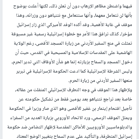
فيهما واشنطن مظاهر الإرهاب دون أن تعلن ذلك، لكنها أعلنت بوضوح
بأنها لن تتعامل معهما، وأنها ستتعامل مع نتنياهو دون وزرائه، وهذا
موقف في غاية الأهمية، وقد أكده الوفد الأميركي الذي زار إسرائيل
مؤخرا، كذلك ترافق هذا الأمر مع خطوة إسرائيلية رسمية غير مسبوقة
تمثلت في منع السفير الأردني من زيارة المسجد الأقصى، رغم الولاية
الهاشمية على المقدسات الإسلامية والمسيحية في القدس، حيث أن
دخول المسجد والسماح بزيارته إنما هو شأن الأوقاف التي تدير الحرم،
وليس الشرطة الإسرائيلية كما ادعت الحكومة الإسرائيلية في تبرير
منعها السفير الأردني من زيارة الحرم.
ولإظهار هذا الموقف في وجه التطرف الإسرائيلي المنفلت من عقاله،
خاصة بعد تراجع نتنياهو بعد يومين فقط من تشكيل حكومته عن
تأجيل اقتحام إيتمار بن غفير للأقصى وهو الذي صار وزيرا في الحكومة
ويمثل الموقف الرسمي، ورد الاتحاد الأوروبي بزيارة العديد من السفراء
والدبلوماسيين الأوروبيين للأماكن المقدسة لإظهار التضامن ضد حكومة
إسرائيل المتطرفة، والتأكيد على عدم السماح بتغيير الوضع المعتاد