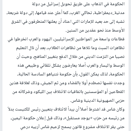
الحكومة في الذهاب على طريق تحويل إسرائيل من دولة
مدنية_ديمقراطية، تحاكي الغرب، كما أعلن عند قيامها، إلى دولة شريعة،
تشبه إلى حد بعيد الإمارات التي اعتاد أن يعلنها المتطرفون في الشرق
الأوسط منذ نحو عقدين من السنين.
قطاعات واسعة من المواطنين الإسرائيليين، اليهود والعرب انخرطوا في
تظاهرات السبت وما تلاها من تظاهرات الطلاب، بعد أن نال التعليم
نصيبا من التزمت الديني من خلال الدفع بتغيير المناهج، وحيث أن
الوسط واليسار والعرب أصلا يعارضون بشكل تلقائي وطبيعي هذه
الحكومة، لذلك يمكن القول، بأن حكومة نتنياهو السادسة الحالية،
وجدت نفسها تصطدم أولا بالقضاء ومن ثم الجيش، وذلك لعلاقة هذين
القطاعين أو المؤسستين باتفاقيات الائتلاف بين الليكود وشركائه من
حزبي الصهيونية الدينية وشاس.
وكان شاس قد اشترط أصلاً أن يبدأ الائتلاف بتعيين رئيس للكنيست بدلاً
من رئيسه من حزب «يوجد مستقبل»، وذلك قبل إعلان حكومة اليمين،
حتى يقر الائتلاف مشروع قانون يسمح لزعيم شاس آرييه درعي