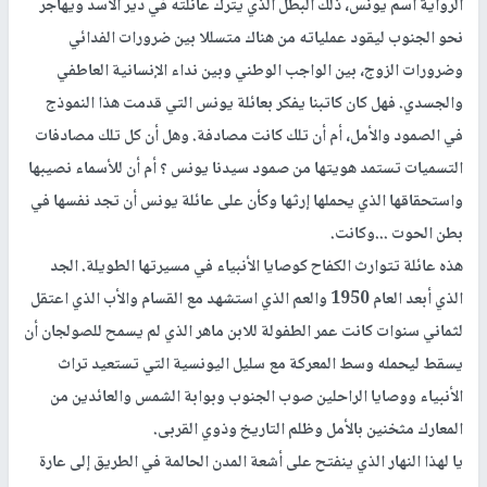
الرواية اسم يونس، ذلك البطل الذي يترك عائلته في دير الأسد ويهاجر
نحو الجنوب ليقود عملياته من هناك متسللا بين ضرورات الفدائي
وضرورات الزوج، بين الواجب الوطني وبين نداء الإنسانية العاطفي
والجسدي. فهل كان كاتبنا يفكر بعائلة يونس التي قدمت هذا النموذج
في الصمود والأمل، أم أن تلك كانت مصادفة. وهل أن كل تلك مصادفات
التسميات تستمد هويتها من صمود سيدنا يونس ؟ أم أن للأسماء نصيبها
واستحقاقها الذي يحملها إرثها وكأن على عائلة يونس أن تجد نفسها في
بطن الحوت ...وكانت.
هذه عائلة تتوارث الكفاح كوصايا الأنبياء في مسيرتها الطويلة. الجد
الذي أبعد العام 1950 والعم الذي استشهد مع القسام والأب الذي اعتقل
لثماني سنوات كانت عمر الطفولة للابن ماهر الذي لم يسمح للصولجان أن
يسقط ليحمله وسط المعركة مع سليل اليونسية التي تستعيد تراث
الأنبياء ووصايا الراحلين صوب الجنوب وبوابة الشمس والعائدين من
المعارك مثخنين بالأمل وظلم التاريخ وذوي القربى.
يا لهذا النهار الذي ينفتح على أشعة المدن الحالمة في الطريق إلى عارة