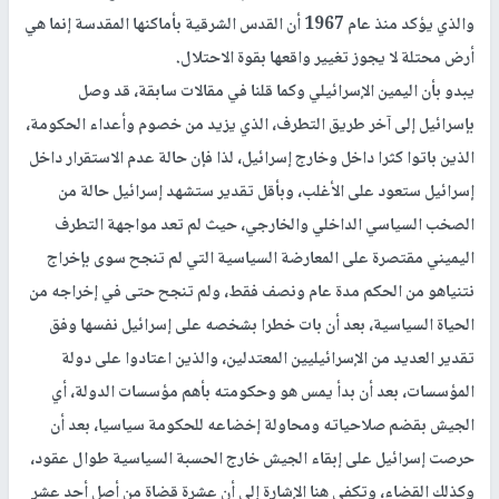
والذي يؤكد منذ عام 1967 أن القدس الشرقية بأماكنها المقدسة إنما هي
أرض محتلة لا يجوز تغيير واقعها بقوة الاحتلال.
يبدو بأن اليمين الإسرائيلي وكما قلنا في مقالات سابقة، قد وصل
بإسرائيل إلى آخر طريق التطرف، الذي يزيد من خصوم وأعداء الحكومة،
الذين باتوا كثرا داخل وخارج إسرائيل، لذا فإن حالة عدم الاستقرار داخل
إسرائيل ستعود على الأغلب، وبأقل تقدير ستشهد إسرائيل حالة من
الصخب السياسي الداخلي والخارجي، حيث لم تعد مواجهة التطرف
اليميني مقتصرة على المعارضة السياسية التي لم تنجح سوى بإخراج
نتنياهو من الحكم مدة عام ونصف فقط، ولم تنجح حتى في إخراجه من
الحياة السياسية، بعد أن بات خطرا بشخصه على إسرائيل نفسها وفق
تقدير العديد من الإسرائيليين المعتدلين، والذين اعتادوا على دولة
المؤسسات، بعد أن بدأ يمس هو وحكومته بأهم مؤسسات الدولة، أي
الجيش بقضم صلاحياته ومحاولة إخضاعه للحكومة سياسيا، بعد أن
حرصت إسرائيل على إبقاء الجيش خارج الحسبة السياسية طوال عقود،
وكذلك القضاء، وتكفي هنا الإشارة إلى أن عشرة قضاة من أصل أحد عشر