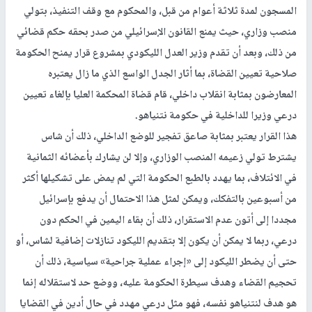
المسجون لمدة ثلاثة أعوام من قبل، والمحكوم مع وقف التنفيذ، بتولي
منصب وزاري، حيث يمنع القانون الإسرائيلي من صدر بحقه حكم قضائي
من ذلك، وبعد أن تقدم وزير العدل الليكودي بمشروع قرار يمنح الحكومة
صلاحية تعيين القضاة، بما أثار الجدل الواسع الذي ما زال يعتبره
المعارضون بمثابة انقلاب داخلي، قام قضاة المحكمة العليا بإلغاء تعيين
درعي وزيرا للداخلية في حكومة نتنياهو.
هذا القرار يعتبر بمثابة صاعق تفجير للوضع الداخلي، ذلك أن شاس
يشترط تولي زعيمه المنصب الوزاري، وإلا لن يشارك بأعضائه الثمانية
في الائتلاف، بما يهدد بالطبع الحكومة التي لم يمض على تشكيلها أكثر
من أسبوعين بالتفكك، ويمكن لمثل هذا الاحتمال أن يدفع بإسرائيل
مجددا إلى أتون عدم الاستقرار، ذلك أن بقاء اليمين في الحكم دون
درعي، ربما لا يمكن أن يكون إلا بتقديم الليكود تنازلات إضافية لشاس، أو
حتى أن يضطر الليكود إلى «إجراء عملية جراحية» سياسية، ذلك أن
تحجيم القضاء وهدف سيطرة الحكومة عليه، ووضع حد لاستقلاله إنما
هو هدف لنتنياهو نفسه، فهو مثل درعي مهدد في حال أدين في القضايا