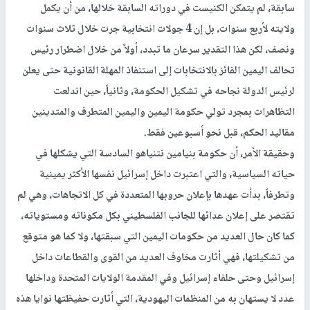
سابقة، لم يتمكن الكنيست في دوراته السابقة خلالها، من أن يكمل
ولايته لأربع سنوات، بل إن 4 جولات انتخابية جرت خلال ثلاث سنوات
ونصف، لكن هذا التقدير سرعان ما تبدد، أولاً من خلال اضطرار رئيس
تحالف اليمين الفائز بالانتخابات إلى استنفاذ المهلة القانونية حتى يعلن
لرئيس الدولة نجاحه في تشكيل الحكومة، وثانياً، حين اندلعت
التظاهرات بمجرد تولي حكومة اليمين واليمين المتطرف والمتدينين
مقاليد الحكم، قبل نحو أسبوعين فقط.
وحقيقة الأمر، أن حكومة بنيامين نتنياهو السادسة التي يشكلها في
حياته السياسية، والتي اعتبرت داخل إسرائيل نفسها الأكثر يمينية
وتطرفاً، بدأت عهدها بإعلان حروبها المتعددة في كل الاتجاهات، وهي لم
تقتصر على إعلان عدائها للجانب الفلسطيني بكل مكوناته ومستوياته،
كما كان حال العديد من حكومات اليمين التي سبقتها، ولا كما هو متوقع
من تشكيلتها، فهي أثارت مخاوف العديد من القوى والقطاعات داخل
إسرائيل وحتى حلفاء إسرائيل وفي المقدمة الولايات المتحدة وداخلها
عدد لا يستهان به من المنظمات اليهودية، التي أثارت حفيظتها نوايا هذه