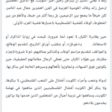
ربما لا يعني الكثير أن يتزامن رحيل أمير الكويت، مع الذكرى الخمسين
لرحيل رائد وقائد القومية العربية في القرن العشرين جمال عبد الناصر.
لكن خيطاً ما يجمع بين الزعيمين، بل ربما أكثر من خيط، والأهمّ من بين
الخطوط، الوفاء للقضية الفلسطينية باعتبارها قضية العرب الأولى.
حين يغادرنا الكبار، لا تعود ثمة ضرورة، للبحث في زوايا الذاكرة، أو
الاستعانة، بـ»غوغل»، أو بتقليب أوراق التاريخ، لتقديم الوقائع،
والمواقف، لتقديم مراسم الوفاء، وللتذكير بمناقبهم. ثم لا ضرورة لإجراء
مقارنة، بين هؤلاء الكبار، حتى نعطي الرجال مقاماتهم الحقيقية، حين
يكونون فوق الشبهات، وتجاوزوا بأفعالهم وسيرهم الحاجة لمن يذكر بها.
لدولة وشعب وأمراء الكويت أفضال على الشعب الفلسطيني، لا ينكرها،
ولا ينكر أهل الكويت أفضال الفلسطينيين الذين ساهموا في نهضة
الكويت، وساهموا في تربية أجيال من المتعلمين الذين خدموا ولا يزالون
يخدمون بلادهم.