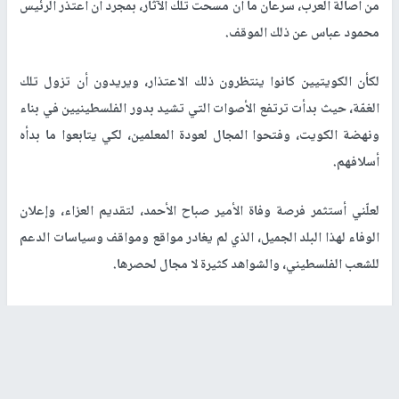
من أصالة العرب، سرعان ما أن مسحت تلك الآثار، بمجرد أن اعتذر الرئيس
محمود عباس عن ذلك الموقف.
لكأن الكويتيين كانوا ينتظرون ذلك الاعتذار، ويريدون أن تزول تلك
الغمّة، حيث بدأت ترتفع الأصوات التي تشيد بدور الفلسطينيين في بناء
ونهضة الكويت، وفتحوا المجال لعودة المعلمين، لكي يتابعوا ما بدأه
أسلافهم.
لعلّني أستثمر فرصة وفاة الأمير صباح الأحمد، لتقديم العزاء، وإعلان
الوفاء لهذا البلد الجميل، الذي لم يغادر مواقع ومواقف وسياسات الدعم
للشعب الفلسطيني، والشواهد كثيرة لا مجال لحصرها.
زالت الغمّة، فعاد الكويتيون لمواصلة ما كانوا بدؤوه ودرجوا عليه قبل
مأساة احتلال بلادهم، حتى بالنسبة للعراق والعراقيين، وليس فقط
الفلسطينيين.