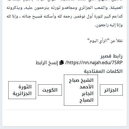
العميقة. والشعب الجزائري ومجاهدو ثورته يترحمون عليه، ويذكرونه
كداعم كبير لثورة أول نوفمبر. رحمه لله وأسكنه فسيح جنانه ، وإنا لله
وإنا إليه راجعون.
نقلاً عن "الرأي اليوم"
رابط قصير
https://nn.najah.edu/75RP/
إنسخ الرابط
الكلمات المفتاحية
الشيخ صباح
الأحمد
الثورة
الجزائر
الكويت
الجابر
الجزائرية
الصباح