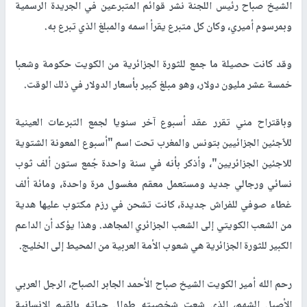
الشيخ صباح رئيس اللجنة نشر قوائم المتبرعين في الجريدة الرسمية
وبمرسوم أميري، وكان كل متبرع يقرأ اسمه والمبلغ الذي تبرع به.
وقد كانت حصيلة ما جمع للثورة الجزائرية من الكويت حكومة وشعبا
خمسة عشر مليون دولار، وهو مبلغ كبير بأسعار الدولار في ذلك الوقت.
وباقتراح مني تقرر عقد أسبوع آخر سنويا لجمع التبرعات العينية
للاّجئين الجزائيين بتونس والمغرب تحت اسم "أسبوع المعونة الشتوية
للاجئين الجزائريين"، وأذكر بأنه في سنة واحدة جُمع ستون ألف ثوب
نسائي ورجالي جديد ومستعمل معقم مغسول مرة واحدة، ومائة ألف
غطاء صوفي للفراش جديدة، كانت تشحن في رزم مكتوب عليها هدية
من الشعب الكويتي إلى الشعب الجزائري المجاهد. وهذا يؤكد أن الداعم
الكبير للثورة الجزائرية هي شعوب الأمة العربية من المحيط إلى الخليج.
رحم الله أمير الكويت الشيخ صباح الأحمد الجابر الصباح، الرجل العربي
الأصيل الشهم، الذي شعت شخصيته طوال حياته بالقيم الإنسانية