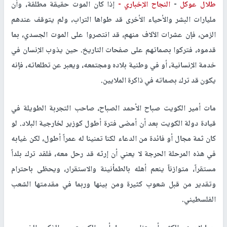
طلال عوكل
-
النجاح الإخباري -
إذا كان الموت حقيقة مطلقة، وأن
مليارات البشر والأحياء الأخرى قد طواها التراب، ولم يتوقف عندهم
الزمن، فإن عشرات الآلاف منهم، قد انتصروا على الموت الجسدي، بما
قدموه، فتركوا بصماتهم على صفحات التاريخ. حين يذوب الإنسان في
خدمة الإنسانية، أو في وطنية بلاده ومجتمعه، ويعبر عن تطلعاته، فإنه
يكون قد ترك بصماته في ذاكرة الملايين.
مات أمير الكويت صباح الأحمد الصباح، صاحب التجربة الطويلة في
قيادة دولة الكويت بعد أن أمضى فترة أطول كوزير لخارجية البلاد. لو
كان ثمة مجال أو فائدة من الدعاء لكنا تمنينا له عمراً أطول، لكن غيابه
في هذه المرحلة الحرجة لا يعني أن إرثه قد رحل معه، فلقد ترك بلداً
مستقراً، متوازناً ينعم أهله بالطمأنينة والاستقرار، ويحظى باحترام
وتقدير من قبل شعوب كثيرة ومن بينها وربما في مقدمتها الشعب
الفلسطيني.