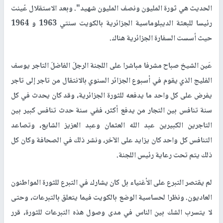
الحديث هي ثورة المليون ونصف المليون شهيد". وبعد الاستقلال عُينت
رئيسا للبعثة الديبلوماسية الجزائرية بالكويت سنتي 1963 و 1964
حيث أسست السفارة الجزائرية هناك.
عَين الشيخ صباح مشرفا مباشرا على اللجنة الرجلَ الفاضلَ التاجر يوسف
الفليج الذي يقوم في أسبوع الجزائر السنوي بالانتقال من تاجر إلى تاجر
يفرض على كل واحد ما يدفعه للثورة الجزائرية، وقد كان يحدث في كل
سنة تنافس بين التجار من يدفع أكثر، ففي سنة حدث تنافس كبير بين
التاجرين الكبيرين عبد الله العثمان وعبد العزيز الشايع، وتصاعد
التنافس كل واحد كان يزايد على الآخر، ونشر ذلك في الصحافة وكان كل
ذلك يتم تحت رعاية رئيس اللجنة.
لم يقتصر التبرع على الأغنياء بل كان يشارك في التبرع للثورة المواطنون
العاديون. ونظرا لحساسية الوضع بالكويت فيما يتعلق بالتبرعات، وحتى
لا يتسرب الشك بين الناس في مدى وصول هذه التبرعات للثورة، قرر