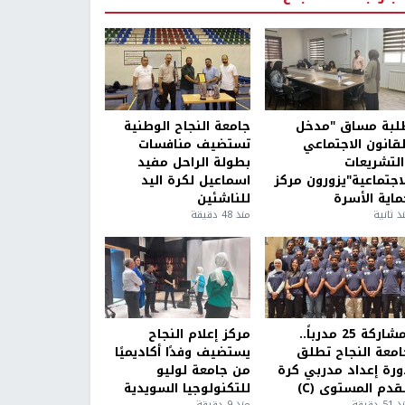
لبة مساق "مدخل
جامعة النجاح الوطنية
لقانون الاجتماعي
تستضيف منافسات
التشريعات
بطولة الراحل مفيد
لاجتماعية"يزورون مركز
اسماعيل لكرة اليد
ماية الأسرة
للناشئين
ذ ثانية
منذ 48 دقيقة
بمشاركة 25 مدرباً..
مركز إعلام النجاح
امعة النجاح تطلق
يستضيف وفدًا أكاديميًا
ورة إعداد مدربي كرة
من جامعة لوليو
قدم المستوى (C)
للتكنولوجيا السويدية
5 دقيقة
منذ 9 دقيقة