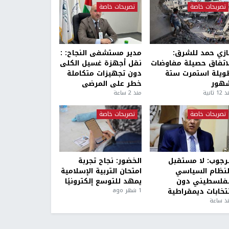
تصريحات خاصة
تصريحات خاصة
ازي حمد للشرق:
مدير مستشفى النجاح: :
لاتفاق حصيلة مفاوضات
نقل أجهزة غسيل الكلى
ويلة استمرت ستة
دون تجهيزات متكاملة
هور
خطر على المرضى
1 ثانية
منذ 2 ساعة
تصريحات خاصة
تصريحات خاصة
لرجوب: لا مستقبل
الخضور: نجاح تجربة
لنظام السياسي
امتحان التربية الإسلامية
لفلسطيني دون
يمهد للتوسع إلكترونيًا
نتخابات ديمقراطية
1 شهر ago
ذ ساعة