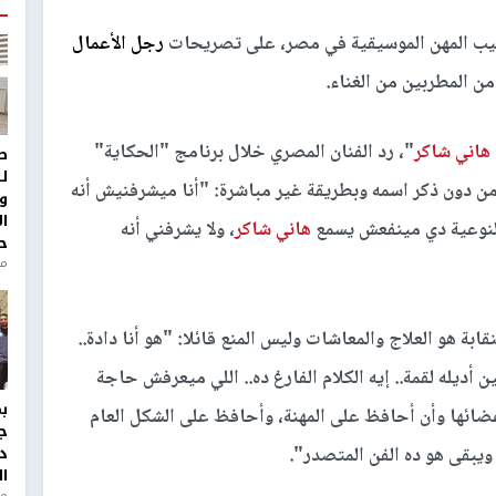
قيب المهن الموسيقية في مصر، على تصريحات
رجل الأعمال
من المطربين من الغناء.
هاني شاكر
"، رد الفنان المصري خلال برنامج "الحكاية"
ط
ل
دون ذكر اسمه وبطريقة غير مباشرة: "أنا ميشرفنيش أنه
و
ا
 النوعية دي مينفعش يسمع
هاني شاكر
، ولا يشرفني أنه
ح
من
بة هو العلاج والمعاشات وليس المنع قائلا: "هو أنا دادة..
ن أديله لقمة.. إيه الكلام الفارغ ده.. اللي ميعرفش حاجة
ضائها وأن أحافظ على المهنة، وأحافظ على الشكل العام
ج
بقى هو ده الفن المتصدر".
د
ال
منذ 1