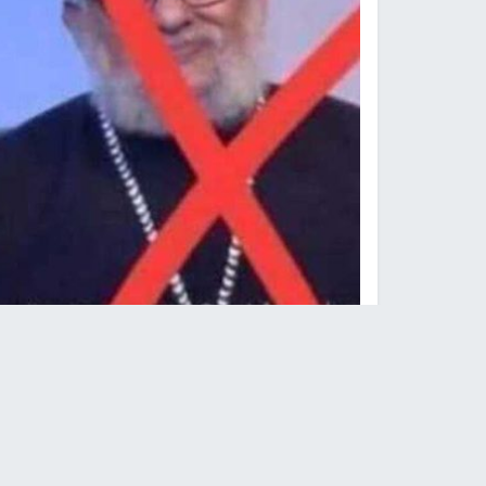
عايدة رياض تهاجم كاهنا انتقد ال
نابلس -
النجاح الإخباري -
هاجمت الفنانة المصرية ع