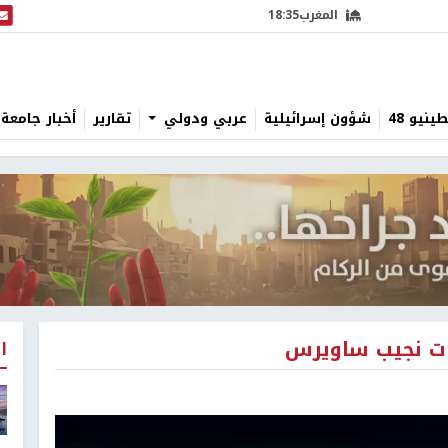
المغرب
18:35
البث
نيو 48
شؤون إسرائيلية
عربي ودولي
تقارير
أخبار جامعة 
ات نجيب ساويرس
ا