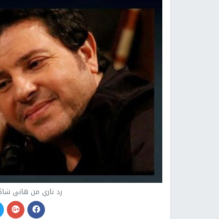
رد ناري من هاني شا