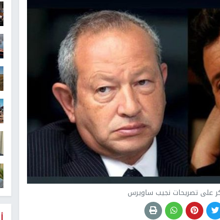
كر على تصريحات نجيب ساويرس
أ