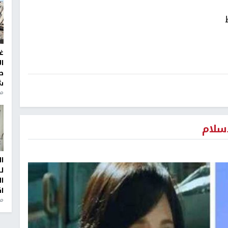
غ
ا
ط
ش
منذ 2
سلام
ا
ل
ا
ا
من