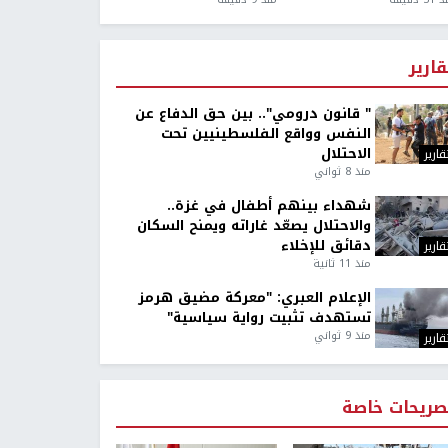
قارير
" قانون درومي".. بين حق الدفاع عن
النفس وواقع الفلسطينيين تحت
الاحتلال
قارير
منذ 8 ثواني
شهداء بينهم أطفال في غزة..
والاحتلال يصعّد غاراته ويمنح السكان
دقائق للإخلاء
قارير
منذ 11 ثانية
الإعلام العبري: "معركة مضيق هرمز
تستهدف تثبيت رواية سياسية"
منذ 9 ثواني
قارير
صريحات خاصة