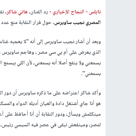
نابلس -
النجاح الإخباري -
رد الفنان،
هاني شاكر
، ن
المصري نجيب ساويرس
، حول قرار النقابة منع عدد 
وبعد أن أشار نجيب ساويرس إلى أنه "لا يعجبه غناء
الذي يعرض على أم بي سي مصر ، وهاجم ساويرس من 
يسمعني ولا ينفع أصلا أنه يسمعني، لأن اللي بيسمع
يسمعني".
وأكد شاكر اعتراضه على ما ذكره ساويرس أن دور النقا
هو أنا جاي أشتغل دادة والعيان أديله الدواء والمسكي
ميتكلمش ويسأل، ودور النقابة أن أنا أحافظ على أع
لمصر، ومينفعش نبقى في عصر فيه السيسي رئيس، وي