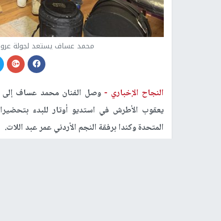
محمد عساف يستعد لجولة عروض ف
النجاح الإخباري -
وصل الفنان محمد عساف إلى فلس
يعقوب الأطرش في استديو أوتار للبدء بتحضيرات
المتحدة وكندا برفقة النجم الأردني عمر عبد اللات.
طويل تسببت به جائحة كورونا منعت عساف من ال
العربي عليها خلال السنوات الماضية.