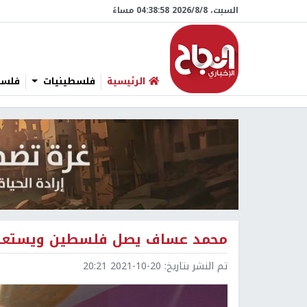
السبت، 8/‏8/‏2026 04:38:59 مساءً
الرئيسية
فلسطينيات
فلسطي
محمد عساف يصل فلسطين ويستعد لج
تم النشر بتاريخ:
2021-10-20 20:21