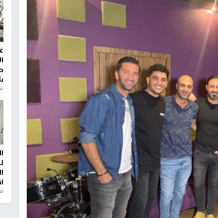
غ
ا
ط
ش
منذ 2
ا
ل
ا
ا
من