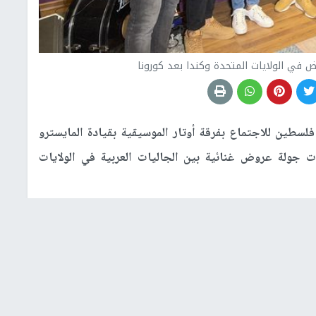
ي الولايات المتحدة وكندا بعد كورونا
طين للاجتماع بفرقة أوتار الموسيقية بقيادة المايسترو
 جولة عروض غنائية بين الجاليات العربية في الولايات
ومن المقرر أن تبدأ الجولة بعد تاريخ 20\11\2021 وتستمر حتى عروض الاحتفال برأس السنة، بعد انقطاع
التقاء بفرقته في فلسطين وتنفيذ عروض اعتاد الجمهور