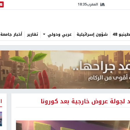
المغرب
18:35
البث
نيو 48
شؤون إسرائيلية
عربي ودولي
تقارير
أخبار جامعة 
ولة عروض خارجية بعد كورونا
ا