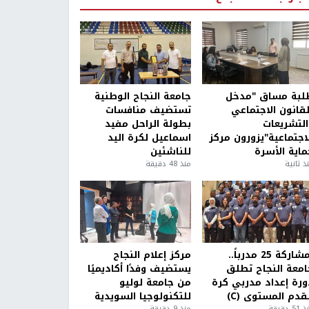
لبة مساق "مدخل
جامعة النجاح الوطنية
لقانون الاجتماعي
تستضيف منافسات
التشريعات
بطولة الراحل مفيد
لاجتماعية"يزورون مركز
اسماعيل لكرة اليد
ماية الأسرة
للناشئين
ذ ثانية
منذ 48 دقيقة
بمشاركة 25 مدرباً..
مركز إعلام النجاح
امعة النجاح تطلق
يستضيف وفدًا أكاديميًا
ورة إعداد مدربي كرة
من جامعة لوليو
قدم المستوى (C)
للتكنولوجيا السويدية
5 دقيقة
منذ 9 دقيقة