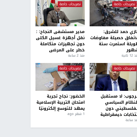
تصريحات خاصة
تصريحات خاصة
ازي حمد للشرق:
مدير مستشفى النجاح: :
لاتفاق حصيلة مفاوضات
نقل أجهزة غسيل الكلى
ويلة استمرت ستة
دون تجهيزات متكاملة
هور
خطر على المرضى
1 ثانية
منذ 2 ساعة
تصريحات خاصة
تصريحات خاصة
لرجوب: لا مستقبل
الخضور: نجاح تجربة
لنظام السياسي
امتحان التربية الإسلامية
لفلسطيني دون
يمهد للتوسع إلكترونيًا
نتخابات ديمقراطية
1 شهر ago
ذ ساعة