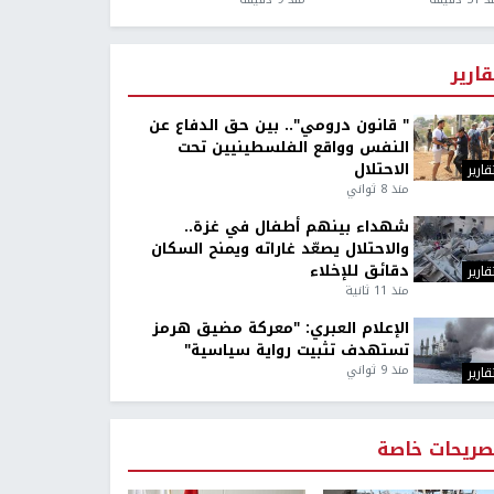
قارير
" قانون درومي".. بين حق الدفاع عن
النفس وواقع الفلسطينيين تحت
الاحتلال
قارير
منذ 8 ثواني
شهداء بينهم أطفال في غزة..
والاحتلال يصعّد غاراته ويمنح السكان
دقائق للإخلاء
قارير
منذ 11 ثانية
الإعلام العبري: "معركة مضيق هرمز
تستهدف تثبيت رواية سياسية"
منذ 9 ثواني
قارير
صريحات خاصة