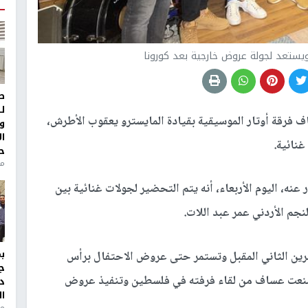
تعد لجولة عروض خارجية بعد كورونا
ط
ل
ف فرقة أوتار الموسيقية بقيادة المايسترو يعقوب الأطرش،
و
ا
نائية.
ح
من
ه، اليوم الأربعاء، أنه يتم التحضير لجولات غنائية بين
لنجم الأردني عمر عبد اللات.
البيان أن العروض الغنائية ستبدأ بعد 20 تشرين الثاني المقبل وتستمر حتى عروض الاحتفال برأس
ج
 منعت عساف من لقاء فرفته في فلسطين وتنفيذ عروض
د
ال
منذ 1