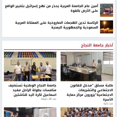
أمين عام الجامعة العربية يحذر من نهج إسرائيل بتغيير الواقع
على الأرض بالقوة
الرئاسة تدين الهجمات الصاروخية على المملكة العربية
السعودية والجمهورية اليمنية
أخبار جامعة النجاح
طلبة مساق "مدخل للقانون
جامعة النجاح الوطنية تستضيف
الاجتماعي والتشريعات
منافسات بطولة الراحل مفيد
الاجتماعية"يزورون مركز حماية
اسماعيل لكرة اليد للناشئين
الأسرة
منذ 48 دقيقة
منذ ثانية