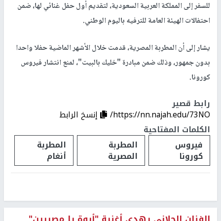
للسفر إلى المملكة العربية السعودية، لتقديم أول حفل غنائي لها، ضمن
احتفالات الهيئة العامة للترفيه باليوم الوطني.
يشار إلى أن المطربة المصرية، قدمت خلال الأشهر الماضية حفلا واحدا
بدون جمهور، وذلك ضمن مبادرة "خليك بالبيت"، لمنع انتشار فيروس
كورونا.
رابط قصير
https://nn.najah.edu/73NO/
إنسخ الرابط
الكلمات المفتاحية
فيروس
المطربة
المطربة
كورونا
المصرية
أنغام
الفنان الحلانى يهدى أغنية "أيوة يا مصريين"