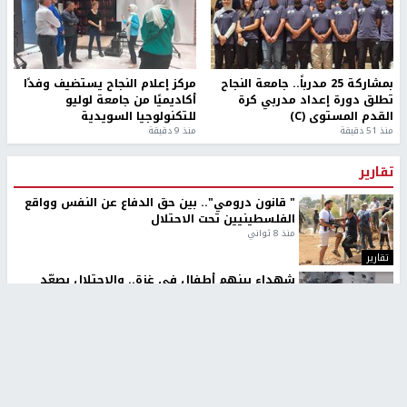
بمشاركة 25 مدرباً.. جامعة النجاح
مركز إعلام النجاح يستضيف وفدًا
تطلق دورة إعداد مدربي كرة
أكاديميًا من جامعة لوليو
القدم المستوى (C)
للتكنولوجيا السويدية
منذ 51 دقيقة
منذ 9 دقيقة
تقارير
" قانون درومي".. بين حق الدفاع عن النفس وواقع
الفلسطينيين تحت الاحتلال
منذ 8 ثواني
تقارير
شهداء بينهم أطفال في غزة.. والاحتلال يصعّد
غاراته ويمنح السكان دقائق للإخلاء
منذ 11 ثانية
تقارير
الإعلام العبري: "معركة مضيق هرمز تستهدف تثبيت
رواية سياسية"
منذ 9 ثواني