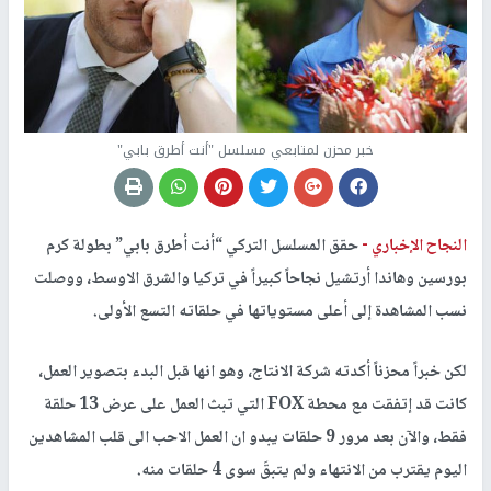
خبر محزن لمتابعي مسلسل "أنت أطرق بابي"
النجاح الإخباري -
حقق المسلسل التركي “​أنت أطرق بابي​” بطولة ​كرم
بورسين​ و​هاندا أرتشيل​ نجاحاً كبيراً في تركيا والشرق الاوسط، ووصلت
نسب المشاهدة إلى أعلى مستوياتها في حلقاته التسع الأولى.
لكن خبراً محزناً أكدته شركة الانتاج، وهو انها قبل البدء بتصوير العمل،
كانت قد إتفقت مع محطة FOX التي تبث العمل على عرض 13 حلقة
فقط، والآن بعد مرور 9 حلقات يبدو ان العمل الاحب الى قلب المشاهدين
اليوم يقترب من الانتهاء ولم يتبقَ سوى 4 حلقات منه.