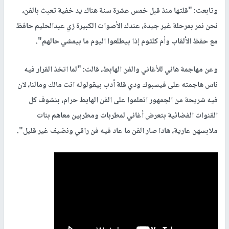
وتابعت: "قلتها منذ قبل خمس عشرة سنة هناك يد خفية تعبث بالفن،
نحن نمر بمرحلة غير جيدة، عندك الأصوات الكبيرة زي عبدالحليم حافظ
مع حفظ الألقاب وأم كلثوم إذا بيطلعوا اليوم ما بيمشي حالهم".
وعن مهاجمة هاني للأغاني والفن الهابط، قالت: "لما اتخذ القرار فيه
ناس هاجمته على فيسبوك ودي قلة أدب بيقولوله انت مالك ومالنا، لان
فيه شريحة من الجمهور اتعلموا على الفن الهابط حرام، بنشوف كل
القنوات الفضائية بتعرض أغاني لمطربات ومطربين معاهم بنات
ملابسهن عارية، هادا صار الفن ما عاد فيه فن راقي ونضيف غير قليل".