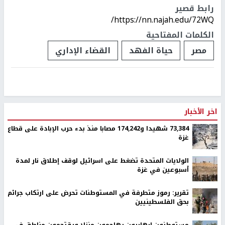
رابط قصير
https://nn.najah.edu/72WQ/
الكلمات المفتاحية
مصر
حياة الفهد
القضاء الإداري
اخر الأخبار
73,384 شهيدا و174,242 مصابا منذ بدء حرب الإبادة على قطاع
غزة
الولايات المتحدة تضغط على اسرائيل لوقف إطلاق نار لمدة
أسبوعين في غزة
تقرير: رموز متطرفة في المستوطنات تحرض على ارتكاب جرائم
بحق الفلسطينيين
مستوطنون إرهابيون يهاجمون منزلا ويقتحمون مناطق في