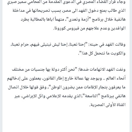
وجاء قرار القضاء المصري في الدعوى المقدمة من المحامي سمير صبري
الذي طالب بمنع دخول الفهد الى مصر، بسبب تصريحاتها في مداخلة
هاتفية خلال برنامج "أزمة وتعدى"، متهماً اياها بالمطالبة بطرد
الوافدين وعدم علاجهم من فيروس كورونا.
وقالت الفهد في حينه: "إحنا تعبنا، إحنا ليش نبتيلى فيهم، حرام تعبنا،
والكويت ما تتحمل كل هذا".
ونفت الفهد الاتهامات ضدها: "نحن أكثر دولة بها جنسيات من مختلف
أنحاء العالم .. ويوجد بها عمالة خارج إطار القانون، يعملون على إدخالهم
ما يعرفون بتجار الإقامات ممن يضرون الوطن"، وفق قولها خلال اتصال
هاتفي ببرنامج "التاسعة"،الذي يقدمه الإعلامي وائل الإبراشي، عبر
القناة الأولى المصرية.