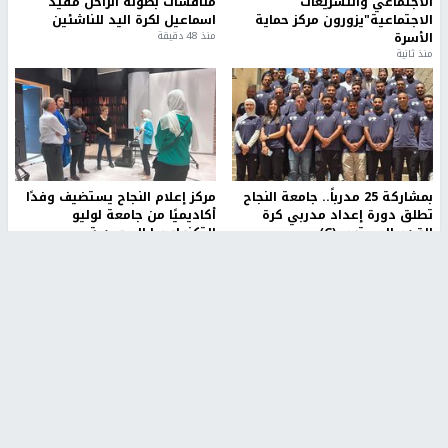
الاجتماعي والتشريعات
منافسات بطولة الراحل مفيد
الاجتماعية"يزورون مركز حماية
اسماعيل لكرة اليد للناشئين
الأسرة
منذ 48 دقيقة
منذ ثانية
بمشاركة 25 مدرباً.. جامعة النجاح
مركز إعلام النجاح يستضيف وفدًا
تطلق دورة إعداد مدربي كرة
أكاديميًا من جامعة لوليو
القدم المستوى (C)
للتكنولوجيا السويدية
منذ 51 دقيقة
منذ 9 دقيقة
تقارير
" قانون درومي".. بين حق الدفاع عن النفس وواقع
الفلسطينيين تحت الاحتلال
منذ 8 ثواني
تقارير
شهداء بينهم أطفال في غزة.. والاحتلال يصعّد
غاراته ويمنح السكان دقائق للإخلاء
منذ 11 ثانية