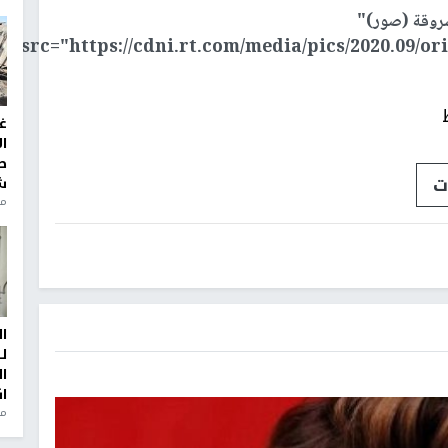
سروقة (صور)"
src="https://cdni.rt.com/media/pics/2020.09/ori
غ
ا
ط
ت
ش
منذ 2
ا
ل
ا
ا
من