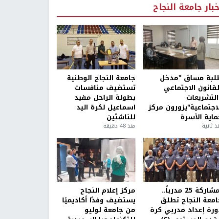
خبار جامعة النجاح
لبة مساق "مدخل
جامعة النجاح الوطنية
لقانون الاجتماعي
تستضيف منافسات
التشريعات
بطولة الراحل مفيد
لاجتماعية"يزورون مركز
اسماعيل لكرة اليد
ماية الأسرة
للناشئين
ذ ثانية
منذ 48 دقيقة
بمشاركة 25 مدرباً..
مركز إعلام النجاح
امعة النجاح تطلق
يستضيف وفدًا أكاديميًا
ورة إعداد مدربي كرة
من جامعة لوليو