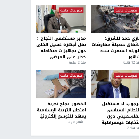
تصريحات خاصة
تصريحات خاصة
ازي حمد للشرق:
مدير مستشفى النجاح: :
لاتفاق حصيلة مفاوضات
نقل أجهزة غسيل الكلى
ويلة استمرت ستة
دون تجهيزات متكاملة
هور
خطر على المرضى
1 ثانية
منذ 2 ساعة
تصريحات خاصة
تصريحات خاصة
لرجوب: لا مستقبل
الخضور: نجاح تجربة
لنظام السياسي
امتحان التربية الإسلامية
لفلسطيني دون
يمهد للتوسع إلكترونيًا
نتخابات ديمقراطية
1 شهر ago
ذ ساعة