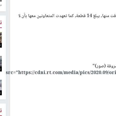
ال
منذ 1
وأشارت إلى أن عدد المجوهرات التي تأكدت أنها سرقت منها، يبلغ 14 قطعة، كما تعهدت المتعاونين معها بأن لا
ت
ت
سروقة (صور)"
ت
src="https://cdni.rt.com/media/pics/2020.09/ori
ت
ت