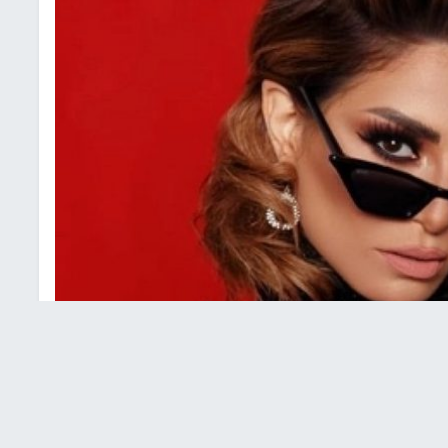
تحتفل بعيد ميلادها
يلادها بمفردها، ووجهت المعايدة لنفسها من خلال صور لها