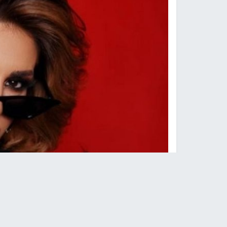
منه فضالي 
النجاح الإخباري -
احتفلت الفنانة منة فضالي بيوم م