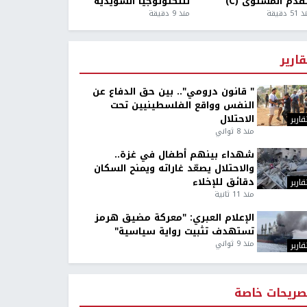
قدم المستوى (C)
للتكنولوجيا السويدية
5 دقيقة
منذ 9 دقيقة
قارير
" قانون درومي".. بين حق الدفاع عن
النفس وواقع الفلسطينيين تحت
الاحتلال
قارير
منذ 8 ثواني
شهداء بينهم أطفال في غزة..
والاحتلال يصعّد غاراته ويمنح السكان
دقائق للإخلاء
قارير
منذ 11 ثانية
الإعلام العبري: "معركة مضيق هرمز
تستهدف تثبيت رواية سياسية"
منذ 9 ثواني
قارير
صريحات خاصة