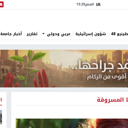
العصر
15:25
البث
نيو 48
شؤون إسرائيلية
عربي ودولي
تقارير
أخبار جامعة 
 المسروقة
ا