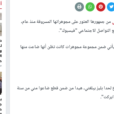
أ
ي
من جمهورها العثور على مجوهراتها المسروقة منذ عام،
 التواصل الاجتماعي "فيسبوك".
ط
ل
 يأتي ضمن مجموعة مجوهرات كانت تظن أنها ضاعت منها
و
ا
ح
من
ع لحدا بليز يبلغني، هيدا من ضمن قطع ضاعوا مني من سنة
دايركت".
ج
د