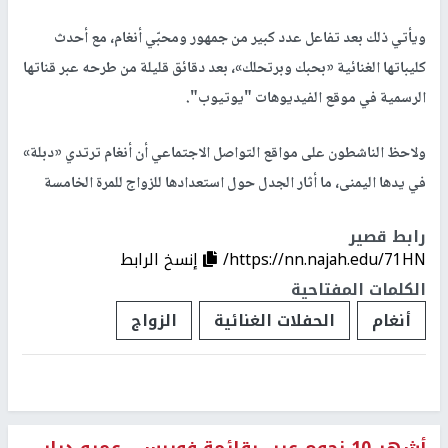
ويأتي ذلك بعد تفاعل عدد كبير من جمهور ومحبّي أنغام، مع أحدث
كليباتها الغنائية «بحبك وبرتحلك»، بعد دقائق قليلة من طرحه عبر قناتها
الرسمية في موقع الفيديوهات "يوتيوب".
ولاحظ الناشطون على مواقع التواصل الاجتماعي أن أنغام ترتدي «دبلة»
في يدها اليمنى، ما أثار الجدل حول استعدادها للزواج للمرة الخامسة
رابط قصير
https://nn.najah.edu/71HN/
إنسخ الرابط
الكلمات المفتاحية
أنغام
الحفلات الغنائية
الزواج