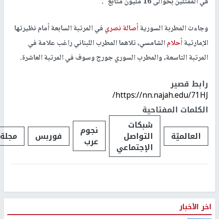
في الممثلين بحوالى 16 مليون متابع".
وجاءت المطربة السورية
أصالة نصري
في المرتبة السابعة أمام نظيرتها
الإمارتية
أحلام
الشامسي، تلاهما المطرب اللبناني راغب علامة في
المرتبة التاسعة، والمطرب السوري جورج وسوف في المرتبة العاشرة.
رابط قصير
https://nn.najah.edu/71HJ/
الكلمات المفتاحية
شبكات
نجوم
العالميّة
التواصل
فوربس
مجلة
عرب
الإجتماعي
اخر الأخبار