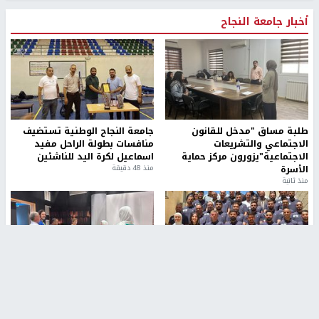
أخبار جامعة النجاح
طلبة مساق "مدخل للقانون
جامعة النجاح الوطنية تستضيف
الاجتماعي والتشريعات
منافسات بطولة الراحل مفيد
الاجتماعية"يزورون مركز حماية
اسماعيل لكرة اليد للناشئين
الأسرة
منذ 48 دقيقة
منذ ثانية
بمشاركة 25 مدرباً.. جامعة النجاح
مركز إعلام النجاح يستضيف وفدًا
تطلق دورة إعداد مدربي كرة
أكاديميًا من جامعة لوليو
القدم المستوى (C)
للتكنولوجيا السويدية