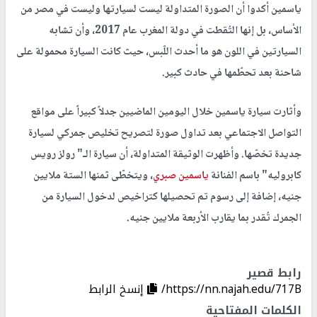
ياسمين أكدوا أن الصورة المتداولة ليست لسيارتها وليست في مصر من
الأساس، بل إنها التُقطت في دولة المغرب عام 2017، وأن تشابه
السيارتين في اللون هو ما أحدث اللّبس، حيث كانت السيارة محمولة على
شاحنة بعد تحطّمها في حادث كبير.
وأثارت سيارة ياسمين خلال اليومين الماضيين جدلاً كبيراً على مواقع
التواصل الاجتماعي بعد تداول صورة لتصريح تخليص جمركي لسيارة
جديدة تخصّها. وأظهرت الوثيقة المتداولة، أن سيارة الـ" رولز رويس
كابروليه" باسم الفنانة
ياسمين صبري
، ويتخطّى ثمنها الستة ملايين
جنيه، إضافة إلى رسوم تم تحصيلها كتراخيص لدخول السيارة من
الجمرك تُقدر بما يقارب الأربعة ملايين جنيه.
رابط قصير
https://nn.najah.edu/717B/
إنسخ الرابط
الكلمات المفتاحية