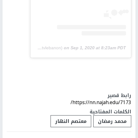
A post shared by One TV (@onetvlebanon)
on
Sep 1, 2020 at 8:23am PDT
رابط قصير
https://nn.najah.edu/7173/
الكلمات المفتاحية
محمد رمضان
معتصم النهار