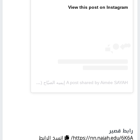
View this post on Instagram
A post shared by Aimée SAYAH إيميه الصيّاح (@aimeesayah)
on
m PDT
رابط قصير
https://nn.najah.edu/6K6A/
إنسخ الرابط