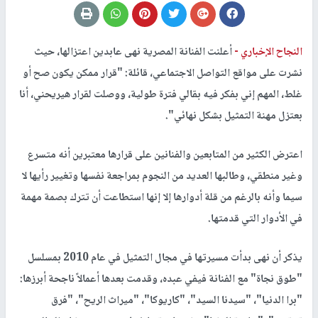
النجاح الإخباري -
أعلنت الفنانة المصرية نهى عابدين اعتزالها، حيث
نشرت على مواقع التواصل الاجتماعي، قائلة: "قرار ممكن يكون صح أو
غلط، المهم إني بفكر فيه بقالي فترة طولية، ووصلت لقرار هيريحني، أنا
بعتزل مهنة التمثيل بشكل نهائي".
اعترض الكثير من المتابعين والفنانين على قرارها معتبرين أنه متسرع
وغير منطقي، وطالبها العديد من النجوم بمراجعة نفسها وتغيير رأيها لا
سيما وأنه بالرغم من قلة أدوارها إلا إنها استطاعت أن تترك بصمة مهمة
في الأدوار التي قدمتها.
يذكر أن نهى بدأت مسيرتها في مجال التمثيل في عام 2010 بمسلسل
"طوق نجاة" مع الفنانة فيفي عبده، وقدمت بعدها أعمالاً ناجحة أبرزها:
"برا الدنيا"، "سيدنا السيد"، "كاريوكا"، "ميراث الريح"، "فرق