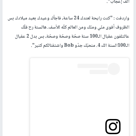
ألف إعجاب".
واردفت : "كنت رايحة لعندك 24 ساعة، فاجأك وعيدك بعيد ميلادك بس
الظروف أقوى منّي ومنّك ومن العالم كلّه للأسف. هالسنة رح قلّك
عالتلفون عقبال الـ100 سنة صحّة وصحّة وصحّة، بس بدل 2 عقبال
الـ100السنة الك 4. منحبّك جدّو Bob واشتقنالكم كتير".