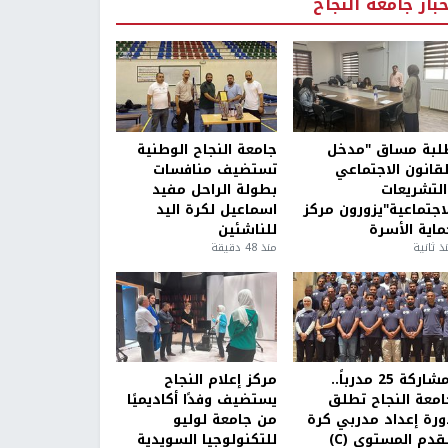
خبار جامعة النجاح
لبة مساق "مدخل
جامعة النجاح الوطنية
لقانون الاجتماعي
تستضيف منافسات
التشريعات
بطولة الراحل مفيد
لاجتماعية"يزورون مركز
اسماعيل لكرة اليد
ماية الأسرة
للناشئين
ذ ثانية
منذ 48 دقيقة
بمشاركة 25 مدرباً..
مركز إعلام النجاح
امعة النجاح تطلق
يستضيف وفدًا أكاديميًا
ورة إعداد مدربي كرة
من جامعة لوليو
قدم المستوى (C)
للتكنولوجيا السويدية