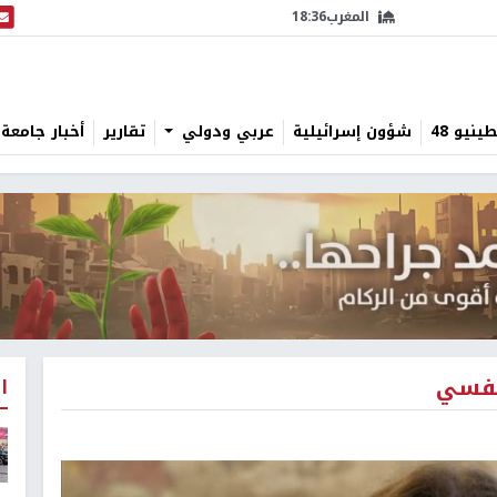
المغرب
18:36
البث
نيو 48
شؤون إسرائيلية
عربي ودولي
تقارير
أخبار جامعة 
 نفسي
ا