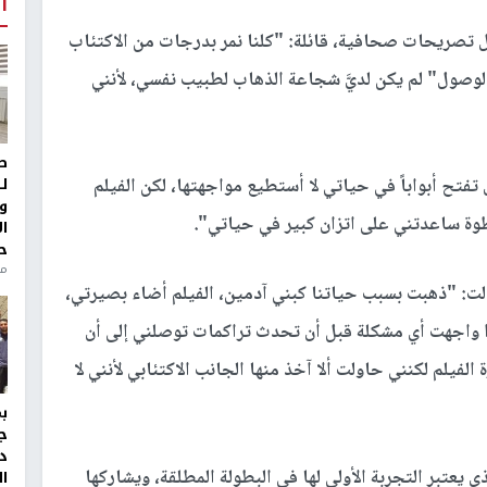
أ
 تصريحات صحافية، قائلة: "كلنا نمر بدرجات من الاكتئاب
لوصول" لم يكن لديَّ شجاعة الذهاب لطبيب نفسي، لأنني
ط
ل
تح أبواباً في حياتي لا أستطيع مواجهتها، لكن الفيلم
و
 ساعدتني على اتزان كبير في حياتي".
ا
ح
من
الت: "ذهبت بسبب حياتنا كبني آدمين، الفيلم أضاء بصيرتي،
ذا واجهت أي مشكلة قبل أن تحدث تراكمات توصلني إلى أن
فيلم لكنني حاولت ألا آخذ منها الجانب الاكتئابي لأنني لا
ج
د
 يعتبر التجربة الأولى لها في البطولة المطلقة، ويشاركها
ال