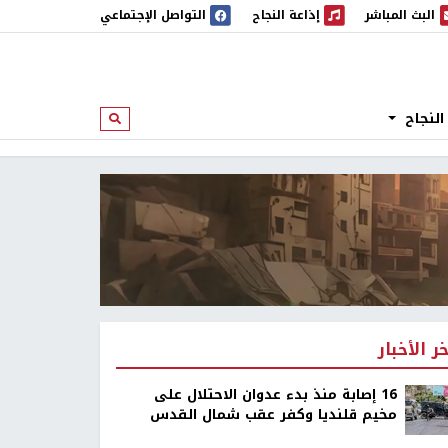
البث المباشر
إذاعة النجاح
التواصل الإجتماعي
 المباشر
إذاعة النجاح
النجاح
ابحث
خر الأخبار
16 إصابة منذ بدء عدوان الاحتلال على
مخيم قلنديا وكفر عقب شمال القدس