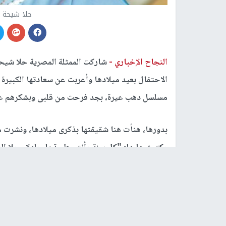
حلا شيحة ت
النجاح الإخباري -
شاركت الممثلة المصرية حلا شيح
الاحتفال بعيد ميلادها وأعربت عن سعادتها الكبير
مسلسل دهب عيرة، بجد فرحت من قلبى وبشكرهم على 
بدورها، هنأت هنا شقيقتها بذكرى ميلادها، ونشرت 
وكتبت عليها: "كل سنة وأنتي طيبة يا حلولا.. حلا ا
زي اللي برا.. طول عمرك بتشوفي الدنيا بشكل تاني.
بحبك".
يذكر أن حلا تجسد دور شقيقة النجمة يسرا ضمن أ