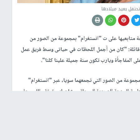
حتفل بعيد ميلادها
ة متابعيها على ت "انستغرام" بمجموعة من الصور من
ة قائلة: "كان من أجمل اللحظات في حياتى وسط فريق عمل
المفاجأة ويارب تكون سنة جميلة علينا كلنا".
مجموعة من الصور التي تجمعهما سويا، عبر "انستغرام"
لطيبة الجدعة الصبورة الحمولة.. مشاعرك حقيقة واللي جوا
. احلي وأطيب ومليانة حب وسعادة، خليكي زي ما أنتي..
حداث مسلسل "دهب عيرة" المقرر عرضه في موسم دراما