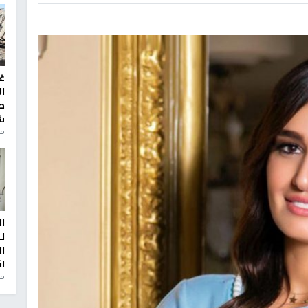
غ
ا
ط
ش
منذ 2
ا
ل
ا
ا
من