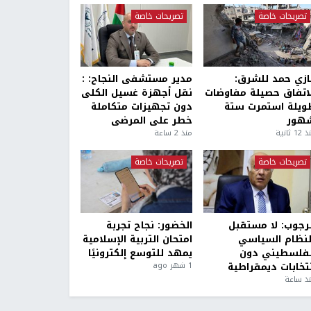
تصريحات خاصة
تصريحات خاصة
ازي حمد للشرق:
مدير مستشفى النجاح: :
لاتفاق حصيلة مفاوضات
نقل أجهزة غسيل الكلى
ويلة استمرت ستة
دون تجهيزات متكاملة
هور
خطر على المرضى
1 ثانية
منذ 2 ساعة
تصريحات خاصة
تصريحات خاصة
لرجوب: لا مستقبل
الخضور: نجاح تجربة
لنظام السياسي
امتحان التربية الإسلامية
لفلسطيني دون
يمهد للتوسع إلكترونيًا
نتخابات ديمقراطية
1 شهر ago
ذ ساعة