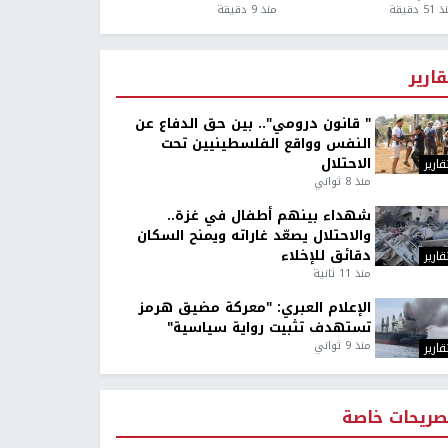
5 دقيقة
منذ 9 دقيقة
قارير
" قانون درومي".. بين حق الدفاع عن
النفس وواقع الفلسطينيين تحت
الاحتلال
قارير
منذ 8 ثواني
شهداء بينهم أطفال في غزة..
والاحتلال يصعّد غاراته ويمنح السكان
دقائق للإخلاء
قارير
منذ 11 ثانية
الإعلام العبري: "معركة مضيق هرمز
تستهدف تثبيت رواية سياسية"
منذ 9 ثواني
قارير
صريحات خاصة