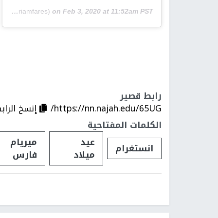
A post shared by Myriam Fares (@myriamfares)
on
Feb 3, 2020 at 11:52am PST
رابط قصير
https://nn.najah.edu/65UG/
إنسخ الراب
الكلمات المفتاحية
عيد
ميريام
انستغرام
ميلاد
فارس