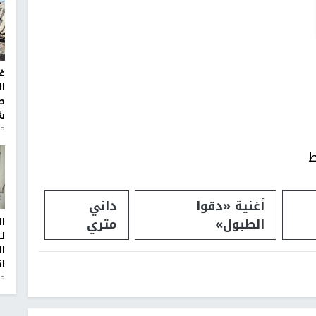
غ
ا
ط
ش
منذ 2
ط
أغنية «دقوا
داني
الطبول»
متري
ا
ل
ا
ا
من