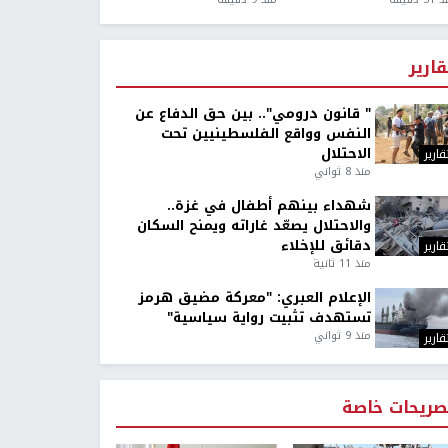
قارير
" قانون درومي".. بين حق الدفاع عن
النفس وواقع الفلسطينيين تحت
الاحتلال
قارير
منذ 8 ثواني
شهداء بينهم أطفال في غزة..
والاحتلال يصعّد غاراته ويمنح السكان
دقائق للإخلاء
قارير
منذ 11 ثانية
الإعلام العبري: "معركة مضيق هرمز
تستهدف تثبيت رواية سياسية"
منذ 9 ثواني
قارير
صريحات خاصة