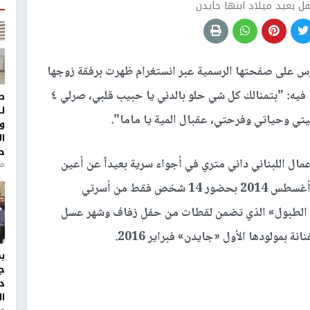
ل بعيد ميلاد ابنها جايدن
فارس على صفحتها الرسمية عبر انستغرام ظهرت برفقة زوجها
دون الكشف عن ملامحه وملامح جايدن. بتعليق جاء فيه: "بتمنالك كل شي حلو بالدني يا حبيب قلبي، صرلي ٤
ط
ل
يتي وحياتي وفرحتي، عقبال المية يا ماما".
و
ا
ح
مال اللبناني داني متري في أجواء سرية بعيداً عن أعين
من
الإعلام في فندق فينيسيا بصالة Eau de Vie في أغسطس 2014 بحضور 14 شخص فقط من أسرتي
وا الطبول» الذي تضمن لقطات من حفل زفاف وشهر عسل
ة بمولودها الأول «جايدن» فبراير 2016.
ج
د
ال
منذ 1