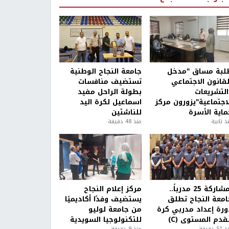
لبة مساق "مدخل
جامعة النجاح الوطنية
لقانون الاجتماعي
تستضيف منافسات
التشريعات
بطولة الراحل مفيد
لاجتماعية"يزورون مركز
اسماعيل لكرة اليد
ماية الأسرة
للناشئين
ذ ثانية
منذ 48 دقيقة
بمشاركة 25 مدرباً..
مركز إعلام النجاح
امعة النجاح تطلق
يستضيف وفدًا أكاديميًا
ورة إعداد مدربي كرة
من جامعة لوليو
قدم المستوى (C)
للتكنولوجيا السويدية
5 دقيقة
منذ 9 دقيقة