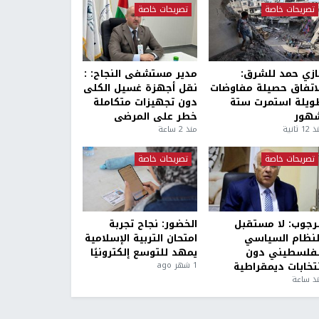
تصريحات خاصة
تصريحات خاصة
ازي حمد للشرق:
مدير مستشفى النجاح: :
لاتفاق حصيلة مفاوضات
نقل أجهزة غسيل الكلى
ويلة استمرت ستة
دون تجهيزات متكاملة
هور
خطر على المرضى
1 ثانية
منذ 2 ساعة
تصريحات خاصة
تصريحات خاصة
لرجوب: لا مستقبل
الخضور: نجاح تجربة
لنظام السياسي
امتحان التربية الإسلامية
لفلسطيني دون
يمهد للتوسع إلكترونيًا
نتخابات ديمقراطية
1 شهر ago
ذ ساعة