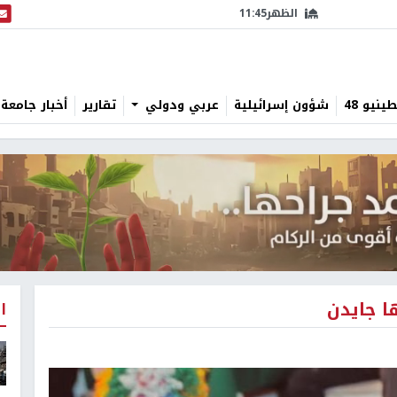
الظهر
11:45
البث
نيو 48
شؤون إسرائيلية
عربي ودولي
تقارير
أخبار جامعة 
ا جايدن
ا