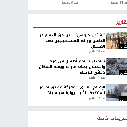
5 دقيقة
منذ 9 دقيقة
قارير
" قانون درومي".. بين حق الدفاع عن
النفس وواقع الفلسطينيين تحت
الاحتلال
قارير
منذ 8 ثواني
شهداء بينهم أطفال في غزة..
والاحتلال يصعّد غاراته ويمنح السكان
دقائق للإخلاء
قارير
منذ 11 ثانية
الإعلام العبري: "معركة مضيق هرمز
تستهدف تثبيت رواية سياسية"
منذ 9 ثواني
قارير
صريحات خاصة