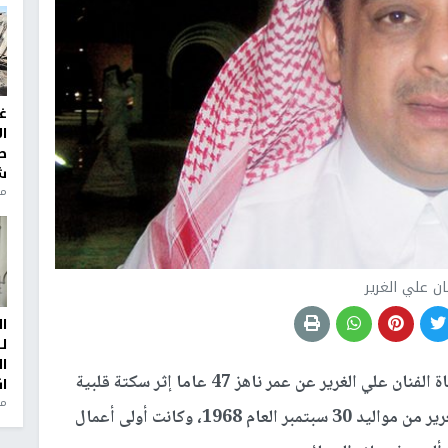
غ
ا
ط
ش
منذ 2
ان علي الغرير
ا
ل
ا
أعلن اليوم الأحد عن وفاة الفنان علي الغرير عن عمر ناهز 47 عاما إثر سكتة قلبية
ا
من
تعرض لها فجر اليوم في البحرين، حيث ان الفنان الغرير من مواليد 30 سبتمبر العام 1968، وكانت أولى أعمال