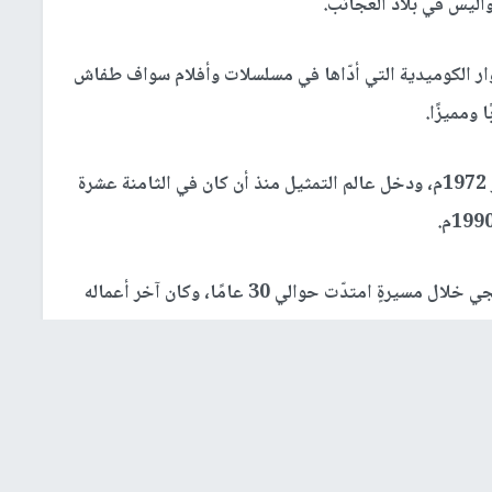
وار الكوميدية التي أدّاها في مسلسلات وأفلام سواف طفاش
 ومميزًا.
الجدير بالذكر أن الفنّان الغرير من مواليد 30 سبتمبر 1972م، ودخل عالم التمثيل منذ أن كان في الثامنة عشرة
وشارك الغرير في أكثر من 50 مسلسل بحريني وخليجي خلال مسيرةٍ امتدّت حوالي 30 عامًا، وكان آخر أعماله
ي العديد من المسرحيات المحليّة والخليجية، وشارك في
في دور السينما بالبحرين والخليج وكان أبرزها سوالف
طفاش: جزيرة الهلامايا في العام 2016، و طفاش والأربعين حرامي في 2017، وآخرها طربال رايح جاي في