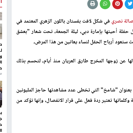
أ
صالة نصري
في شكل لافت بفستان باللون الزهري المعتمد في
فلة أحيتها بإمارة دبي، ليلة الجمعة، تحت شعار "بعشق
ث ستعود أرباح الحفل لنساء يعانين من هذا المرض،
ط
ل
و
صالها عن زوجها المخرج طارق العريان منذ أيام، لتحسم بذلك
ا
ح
من
ة بعنوان "شامخ" التي تخطى عدد مشاهدتها حاجز المليونين
وكلماتها تعتبر ردة فعل على قرار الانفصال، وإنها تؤكد من
ج
د
ال