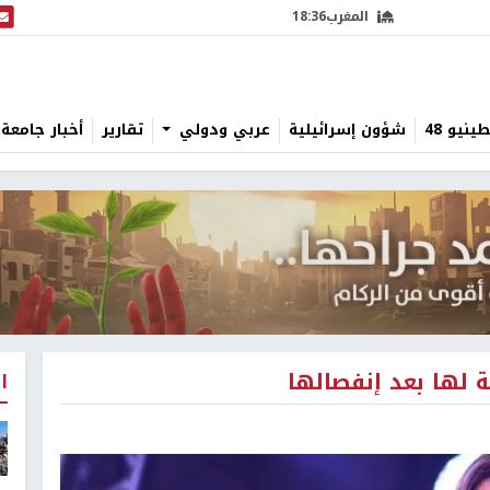
المغرب
18:36
البث
نيو 48
شؤون إسرائيلية
عربي ودولي
تقارير
أخبار جامعة 
ة لها بعد إنفصالها
ا