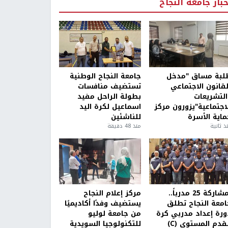
خبار جامعة النجاح
لبة مساق "مدخل
جامعة النجاح الوطنية
لقانون الاجتماعي
تستضيف منافسات
التشريعات
بطولة الراحل مفيد
لاجتماعية"يزورون مركز
اسماعيل لكرة اليد
ماية الأسرة
للناشئين
ذ ثانية
منذ 48 دقيقة
بمشاركة 25 مدرباً..
مركز إعلام النجاح
امعة النجاح تطلق
يستضيف وفدًا أكاديميًا
ورة إعداد مدربي كرة
من جامعة لوليو
قدم المستوى (C)
للتكنولوجيا السويدية