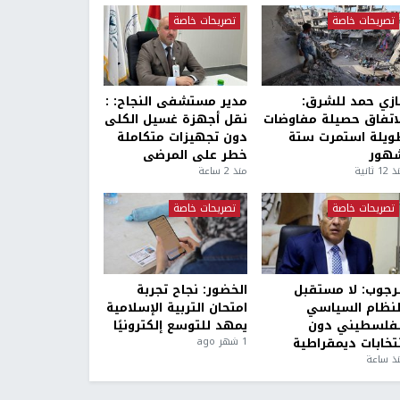
تصريحات خاصة
تصريحات خاصة
ازي حمد للشرق:
مدير مستشفى النجاح: :
لاتفاق حصيلة مفاوضات
نقل أجهزة غسيل الكلى
ويلة استمرت ستة
دون تجهيزات متكاملة
هور
خطر على المرضى
1 ثانية
منذ 2 ساعة
تصريحات خاصة
تصريحات خاصة
لرجوب: لا مستقبل
الخضور: نجاح تجربة
لنظام السياسي
امتحان التربية الإسلامية
لفلسطيني دون
يمهد للتوسع إلكترونيًا
نتخابات ديمقراطية
1 شهر ago
ذ ساعة