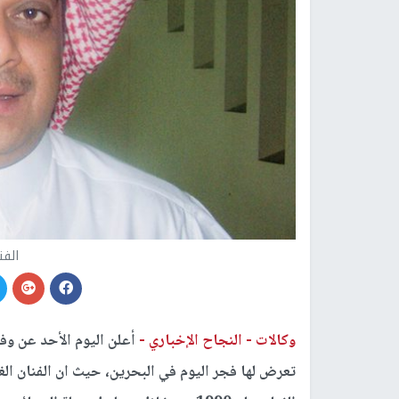
الفن
وكالات -
النجاح الإخباري -