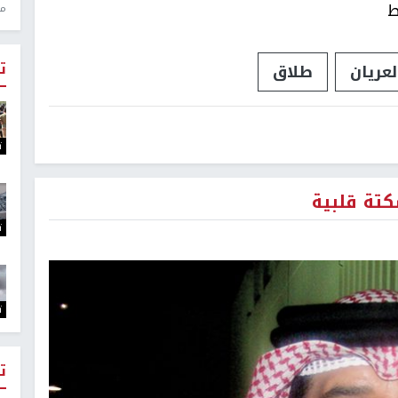
ط
منذ 1
ت
عريان
طلاق
ت
كتة قلبية
ت
ت
ت