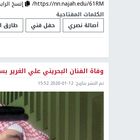
https://nn.najah.edu/61RM/
إنسخ الراب
الكلمات المفتاحية
أصالة نصري
حفل فني
طارق ال
وفاة الفنان البحريني علي الغرير بس
تم النشر بتاريخ:
2020-01-12 15:52