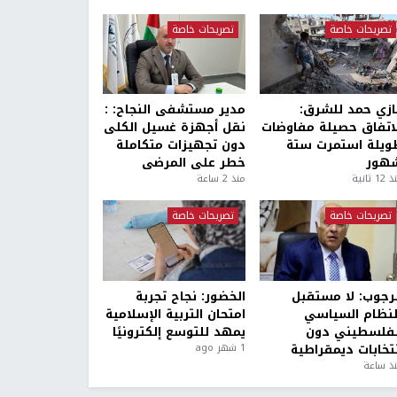
تصريحات خاصة
تصريحات خاصة
ازي حمد للشرق:
مدير مستشفى النجاح: :
لاتفاق حصيلة مفاوضات
نقل أجهزة غسيل الكلى
ويلة استمرت ستة
دون تجهيزات متكاملة
هور
خطر على المرضى
1 ثانية
منذ 2 ساعة
تصريحات خاصة
تصريحات خاصة
لرجوب: لا مستقبل
الخضور: نجاح تجربة
لنظام السياسي
امتحان التربية الإسلامية
لفلسطيني دون
يمهد للتوسع إلكترونيًا
نتخابات ديمقراطية
1 شهر ago
ذ ساعة