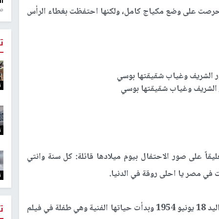
ال
حرصت على وضع مكياج كامل، ولكنها احتفظت بغطاء الرأس
منذ 1
ت
ت
ر الشريف وغياب شقيقتها بوسي
ت
يقاً على صور الاحتفال بيوم ميلادها قائلة: كل سنة وانتي
في مصر يا احلى روقة في الدنيا.
ت
يذكر أنّ نورا أو علوية مصطفى محمد قدري، من مواليد 18 يونيو 1954 وبدأت حياتها الفنية وهي طفلة في فيلم
ت