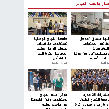
خبار جامعة النجاح
لبة مساق "مدخل
جامعة النجاح الوطنية
لقانون الاجتماعي
تستضيف منافسات
التشريعات
بطولة الراحل مفيد
لاجتماعية"يزورون مركز
اسماعيل لكرة اليد
ماية الأسرة
للناشئين
ذ ثانية
منذ 48 دقيقة
بمشاركة 25 مدرباً..
مركز إعلام النجاح
امعة النجاح تطلق
يستضيف وفدًا أكاديميًا
ورة إعداد مدربي كرة
من جامعة لوليو