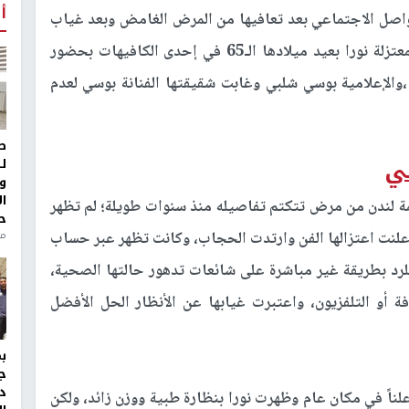
أ
تواصل الاجتماعي بعد تعافيها من المرض الغامض وبعد غياب
طال 23 سنة عن الوسط الفني، احتفلت الفنانة المعتزلة نورا بعيد ميلادها الـ65 في إحدى الكافيهات بحضور
،والإعلامية بوسي شلبي وغابت شقيقتها الفنانة بوسي لعدم
ط
ل
و
ا
صمة لندن من مرض تتكتم تفاصيله منذ سنوات طويلة؛ لم تظهر
ح
من
 أعلنت اعتزالها الفن وارتدت الحجاب، وكانت تظهر عبر حساب
لرد بطريقة غير مباشرة على شائعات تدهور حالتها الصحية،
ة أو التلفزيون، واعتبرت غيابها عن الأنظار الحل الأفضل
ج
د
لناً في مكان عام وظهرت نورا بنظارة طبية ووزن زائد، ولكن