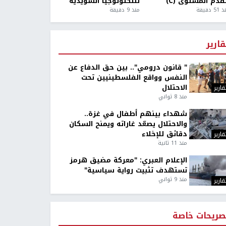
قدم المستوى (C)
للتكنولوجيا السويدية
5 دقيقة
منذ 9 دقيقة
قارير
" قانون درومي".. بين حق الدفاع عن
النفس وواقع الفلسطينيين تحت
الاحتلال
قارير
منذ 8 ثواني
شهداء بينهم أطفال في غزة..
والاحتلال يصعّد غاراته ويمنح السكان
دقائق للإخلاء
قارير
منذ 11 ثانية
الإعلام العبري: "معركة مضيق هرمز
تستهدف تثبيت رواية سياسية"
منذ 9 ثواني
قارير
صريحات خاصة