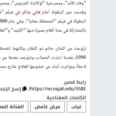
"وفاء للأبد"، ومسرحية "لوكاندة الفردوس"، ومس
وقدمت دور البطولة أمام
هاني شاكر
في فيلم "هذا أ
بالمشاركة في عدة أفلام مميزة منها "الكيف" و"ال
تزوّجت من الفنان حاتم ذو الفقار، ولكنهما انفصل
لاحقاً، وتواترت أنباء عن خضوعها للعلاج خارج 
رابط قصير
https://nn.najah.edu/558E/
إنسخ الرابط
الكلمات المفتاحية
غياب
مرض غامض
الفنانة المع