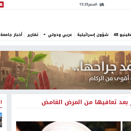
العصر
15:25
البث
نيو 48
شؤون إسرائيلية
عربي ودولي
تقارير
أخبار جامعة 
 بعد تعافيها من المرض الغامض
ا