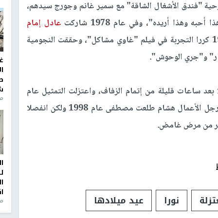
رحية "فندق الأشغال الشاقة" مع سمير غانم وجورج سيدهم،
حبه وهذا أريده"، وفي عام 1978 شاركت
عادل إمام
البطولة في فيلم "المحفظة معايا"، وفي عام 1980 كررا التجربة في فيلم "غاوي مشاكل"، وحققت النجومية
عار" و"جري الوحوش".
غ
ا
ط
ش
ا بعد ساعات قليلة من إتمام الزفاف، واعتزلت التمثيل عام
منذ 2
1996، بعدما ارتدت الحجاب، وتزوّجت بعدها من رجل الأعمال هشام طلعت مصطفى عام 1998 ولكن انفصلا
مصر من مرض غامض.
ا
ل
ا
ا
تزلة
نورا
عيد ميلادها
من