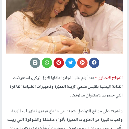
النجاح الإخباري -
بعد أيام على إنجابها طفلها الأول تركي، استعرضت
الفنانة اليمنية بلقيس فتحي الزينة المميّزة وتجهيزات الضيافة الفاخرة
التي حضرتها لاستقبال مولودها.
ونشرت على مواقع التواصل الاجتماعي مقطع فيديو تظهر فيه الزينة
وكميات كبيرة من الحلويات المميزة بأنواع مختلفة والشوكولا التي زينت
بألوان ناعمة وحملت اسم مولودها، وحضرت أيضاً هدايا تذكارية حملت