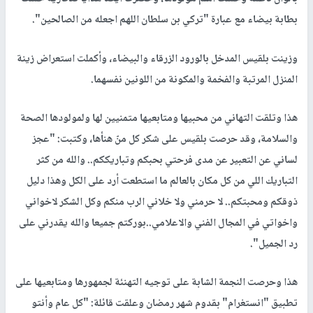
بطابة بيضاء مع عبارة "تركي بن سلطان اللهم اجعله من الصالحين".
وزينت بلقيس المدخل بالورود الزرقاء والبيضاء، وأكملت استعراض زينة
المنزل المرتبة والفخمة والمكونة من اللونين نفسهما.
هذا وتلقت التهاني من محبيها ومتابعيها متمنيين لها ولمولودها الصحة
والسلامة، وقد حرصت بلقيس على شكر كل منّ هنأها، وكتبت: "عجز
لساني عن التعبير عن مدى فرحتي بحبكم وتباريككم.. والله من كثر
التباريك اللي من كل مكان بالعالم ما استطعت أرد على الكل وهذا دليل
ذوقكم ومحبتكم.. لا حرمني ولا خلاني الرب منكم وكل الشكر لاخواني
واخواتي في المجال الفني والاعلامي..بوركتم جميعا والله يقدرني على
رد الجميل".
هذا وحرصت النجمة الشابة على توجيه التهنئة لجمهورها ومتابعيها على
تطبيق "انستغرام" بقدوم شهر رمضان وعلقت قائلة: "كل عام وأنتو