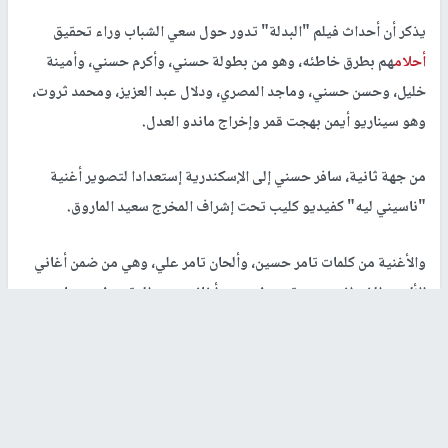
يذكر أن أحداث فيلم "البدلة" تدور حول سعي الشباب وراء تحقيق
أحلام
هم بطرق خاطئه، وهو من بطولة حسني، وأكرم حسني، وأمينة
خليل، وحسن حسني، وماجد المصري، ودلال عبد العزيز، ومحمد ثروت،
وهو سيناريو أيمن بهجت قمر وإخراج ماندو العدل.
من جهة ثانية، سافر حسني إلى الإسكندرية إستعدادا لتصوير أغنية
"ناسيني ليه" كفيديو كليب تحت إشراف المخرج سعيد الماروق.
والأغنية من كلمات تامر حسين، وألحان تامر علي، وهي من ضمن أغاني
الألبوم، الذي إنتهى من تسجيل جميع أغانيه ومن المقرر طرحه ما بين
عيد الفطر وعيد الأضحى.
رابط قصير
https://nn.najah.edu/2N78/
الكلمات المفتاحية