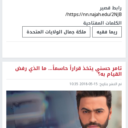
رابط قصير
https://nn.najah.edu/2NJB/
الكلمات المفتاحية
ريما فقيه
ملكة جمال الولايات المتحدة
تامر حسني يتخذ قراراً حاسماً... ما الذي رفض
القيام به؟
تم النشر بتاريخ:
2018-05-15 10:35