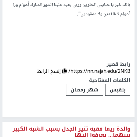
بالف خير يا حبايبي الحلوين وربي يعيد علينا الشهر المبارك أعوام ورا
أعوام لا فاقدين ولا مفقودين".
رابط قصير
https://nn.najah.edu/2NKB/
إنسخ الرابط
الكلمات المفتاحية
بلقيس
شهر رمضان
والدة ريما فقيه تثير الجدل بسبب الشبه الكبير
بينهما... تعرفوا اليها