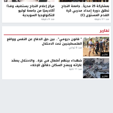
بمشاركة 25 مدرباً.. جامعة النجاح
مركز إعلام النجاح يستضيف وفدًا
تطلق دورة إعداد مدربي كرة
أكاديميًا من جامعة لوليو
القدم المستوى (C)
للتكنولوجيا السويدية
منذ 51 دقيقة
منذ 9 دقيقة
تقارير
" قانون درومي".. بين حق الدفاع عن النفس وواقع
الفلسطينيين تحت الاحتلال
منذ 8 ثواني
تقارير
شهداء بينهم أطفال في غزة.. والاحتلال يصعّد
غاراته ويمنح السكان دقائق للإخلاء
منذ 11 ثانية
تقارير
الإعلام العبري: "معركة مضيق هرمز تستهدف تثبيت
رواية سياسية"
منذ 9 ثواني
تقارير
تصريحات خاصة