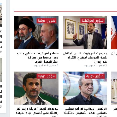
شؤون إسرائيلية
شؤون دولية
غ
ا
ط
ش
منذ 6
ي أن
يديعوت أحرونوت: فانس أجهض
مصادر أمريكية : خامنئي يلعب
خطة الموساد لاجتياح الأكراد
دورا حاسما في صياغة
ضد إيران
استراتيجية الحرب
3 أشهر، 1 اسبوع. ago
2 شهرين، 4 أسابيع ago
شؤون دولية
شؤون دولية
ا
ل
ا
ا
3 أيام، 23 ساعة ago
طر
الرئيس الإيراني: لو أمر مجتبى
نيويورك تايمز: أمريكا وإسرائيل
خامنئي بعدم التفاوض لامتثلنا
راهنتا على أحمدي نجاد لقيادة