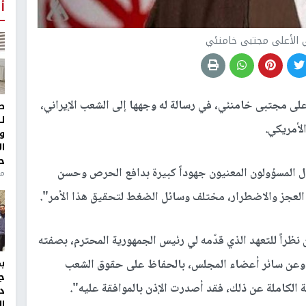
أ
ني الأعلى مجتبى خامنئي
أعلى مجتبى خامنئي، في رسالة له وجهها إلى الشعب الإيراني،
ط
ل
الأمريكي.
و
ا
ح
ل المسؤولون المعنيون جهوداً كبيرة بدافع الحرص وحسن
منذ 
 العجز والاضطرار، مختلف وسائل الضغط لتحقيق هذا الأمر".
 نظراً للتعهد الذي قدّمه لي رئيس الجمهورية المحترم، بصفته
ه وعن سائر أعضاء المجلس، بالحفاظ على حقوق الشعب
ج
ة الكاملة عن ذلك، فقد أصدرت الإذن بالموافقة عليه".
د
ال