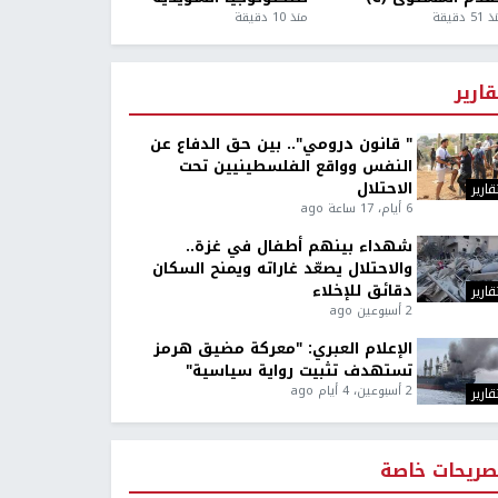
5 دقيقة
منذ 10 دقيقة
قارير
" قانون درومي".. بين حق الدفاع عن
النفس وواقع الفلسطينيين تحت
الاحتلال
قارير
6 أيام، 17 ساعة ago
شهداء بينهم أطفال في غزة..
والاحتلال يصعّد غاراته ويمنح السكان
دقائق للإخلاء
قارير
2 أسبوعين ago
الإعلام العبري: "معركة مضيق هرمز
تستهدف تثبيت رواية سياسية"
2 أسبوعين، 4 أيام ago
قارير
صريحات خاصة