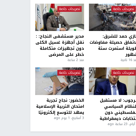
تصريحات خاصة
تصريحات خاصة
ازي حمد للشرق:
مدير مستشفى النجاح: :
لاتفاق حصيلة مفاوضات
نقل أجهزة غسيل الكلى
ويلة استمرت ستة
دون تجهيزات متكاملة
هور
خطر على المرضى
1 ثانية
منذ 2 ساعة
تصريحات خاصة
تصريحات خاصة
لرجوب: لا مستقبل
الخضور: نجاح تجربة
لنظام السياسي
امتحان التربية الإسلامية
لفلسطيني دون
يمهد للتوسع إلكترونيًا
نتخابات ديمقراطية
3 أسابيع، 1 يوم ago