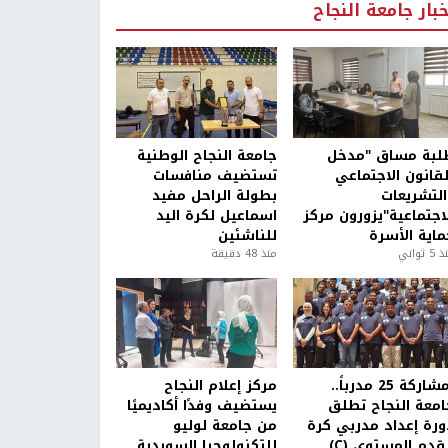
خبار جامعة النجاح
لبة مساق "مدخل
جامعة النجاح الوطنية
لقانون الاجتماعي
تستضيف منافسات
التشريعات
بطولة الراحل مفيد
لاجتماعية"يزورون مركز
اسماعيل لكرة اليد
ماية الأسرة
للناشئين
5 ثواني
منذ 48 دقيقة
بمشاركة 25 مدرباً..
مركز إعلام النجاح
امعة النجاح تطلق
يستضيف وفدًا أكاديميًا
ورة إعداد مدربي كرة
من جامعة لوليو
قدم المستوى (C)
للتكنولوجيا السويدية