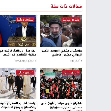
مقالات ذات صلة
شؤون دولية
شؤون دولية
بيزشكيان يلتقي المرشد الأعلى
الخارجية الإيرانية: لا شك ف
الإيراني مجتبى خامنئي
مذكرة التفاهم قد انتهت
3 أشهر ago
3 أسابيع، 2 يومان ago
شؤون عربية
شؤون دولية
طهران تحيي مراسم تأبين علي
ترامب: أطالب السعودية وق
خامنئي بحضور مسؤولين
وباكستان بتوقيع اتفاقيات