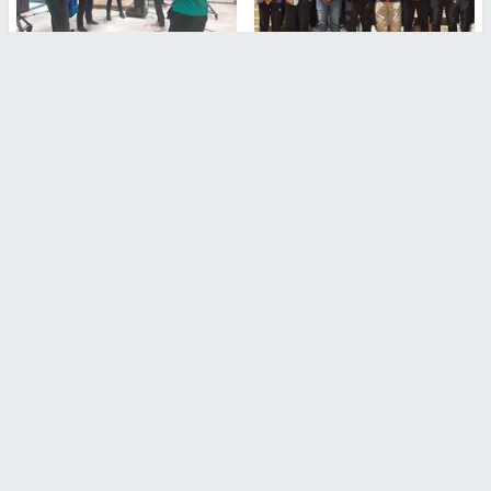
بمشاركة 25 مدرباً.. جامعة النجاح
مركز إعلام النجاح يستضيف وفدًا
تطلق دورة إعداد مدربي كرة
أكاديميًا من جامعة لوليو
القدم المستوى (C)
للتكنولوجيا السويدية
منذ 51 دقيقة
منذ 9 دقيقة
تقارير
" قانون درومي".. بين حق الدفاع عن النفس وواقع
الفلسطينيين تحت الاحتلال
منذ 8 ثواني
تقارير
شهداء بينهم أطفال في غزة.. والاحتلال يصعّد
غاراته ويمنح السكان دقائق للإخلاء
منذ 11 ثانية
تقارير
الإعلام العبري: "معركة مضيق هرمز تستهدف تثبيت
رواية سياسية"
منذ 9 ثواني
تقارير