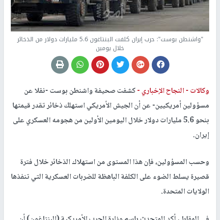
"واشنطن بوست": حرب إيران كلفت البنتاغون 5.6 مليارات دولار من الذخائر
خلال يومين
وكالات -
النجاح الإخباري -
كشفت صحيفة واشنطن بوست -نقلا عن
مسؤولين أمريكيين- عن أن الجيش الأمريكي استهلك ذخائر تقدر قيمتها
بنحو 5.6 مليارات دولار خلال اليومين الأولين من هجومه العسكري على
إيران.
وحسب المسؤولين، فإن هذا المستوى من استهلاك الذخائر خلال فترة
قصيرة يسلط الضوء على الكلفة الباهظة للضربات العسكرية التي تنفذها
الولايات المتحدة.
في المقابل، أكد المتحدث باسم وزارة الحرب الأمريكية (البنتاغون) أن