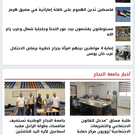
فلسطين تدين الهجوم على ناقلة إماراتية في مضيق هرمز
مستوطنون يقتحمون بيت عور التحتا وجلجليا شمال وغرب رام
الله
إصابة 4 مواطنين بينهم امرأة بجراح خطيرة برصاص الاحتلال
غرب خان يونس
أخبار جامعة النجاح
طلبة مساق "مدخل للقانون
جامعة النجاح الوطنية تستضيف
الاجتماعي والتشريعات
منافسات بطولة الراحل مفيد
الاجتماعية"يزورون مركز حماية
اسماعيل لكرة اليد للناشئين