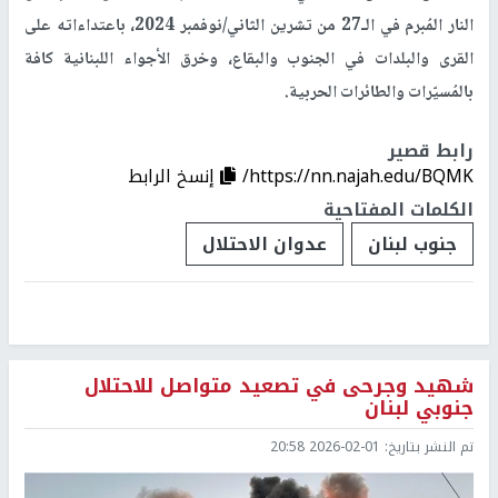
النار المُبرم في الـ27 من تشرين الثاني/نوفمبر 2024، باعتداءاته على
القرى والبلدات في الجنوب والبقاع، وخرق الأجواء اللبنانية كافة
بالمُسيّرات والطائرات الحربية.
رابط قصير
https://nn.najah.edu/BQMK/
إنسخ الرابط
الكلمات المفتاحية
جنوب لبنان
عدوان الاحتلال
شهيد وجرحى في تصعيد متواصل للاحتلال
جنوبي لبنان
تم النشر بتاريخ:
2026-02-01 20:58