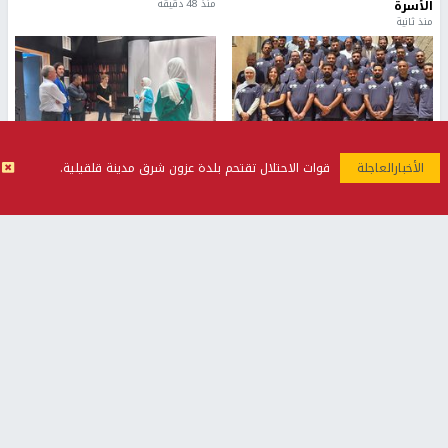
الأسرة
منذ 48 دقيقة
منذ ثانية
بمشاركة 25 مدرباً.. جامعة النجاح
مركز إعلام النجاح يستضيف وفدًا
قوات الاحتلال تقتحم بلدة عزون شرق مدينة قلقيلية.
تطلق دورة إعداد مدربي كرة
أكاديميًا من جامعة لوليو
القدم المستوى (C)
للتكنولوجيا السويدية
منذ 51 دقيقة
منذ 9 دقيقة
تقارير
" قانون درومي".. بين حق الدفاع عن النفس وواقع
الفلسطينيين تحت الاحتلال
منذ 8 ثواني
تقارير
شهداء بينهم أطفال في غزة.. والاحتلال يصعّد
غاراته ويمنح السكان دقائق للإخلاء
منذ 11 ثانية
تقارير