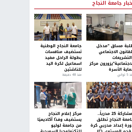
خبار جامعة النجاح
لبة مساق "مدخل
جامعة النجاح الوطنية
لقانون الاجتماعي
تستضيف منافسات
التشريعات
بطولة الراحل مفيد
لاجتماعية"يزورون مركز
اسماعيل لكرة اليد
ماية الأسرة
للناشئين
5 ثواني
منذ 48 دقيقة
بمشاركة 25 مدرباً..
مركز إعلام النجاح
امعة النجاح تطلق
يستضيف وفدًا أكاديميًا
ورة إعداد مدربي كرة
من جامعة لوليو
قدم المستوى (C)
للتكنولوجيا السويدية