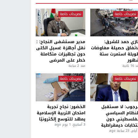
تصريحات خاصة
تصريحات خاصة
ازي حمد للشرق:
مدير مستشفى النجاح: :
لاتفاق حصيلة مفاوضات
نقل أجهزة غسيل الكلى
ويلة استمرت ستة
دون تجهيزات متكاملة
هور
خطر على المرضى
1 ثانية
منذ 2 ساعة
تصريحات خاصة
تصريحات خاصة
لرجوب: لا مستقبل
الخضور: نجاح تجربة
لنظام السياسي
امتحان التربية الإسلامية
لفلسطيني دون
يمهد للتوسع إلكترونيًا
نتخابات ديمقراطية
3 أسابيع، 1 يوم ago