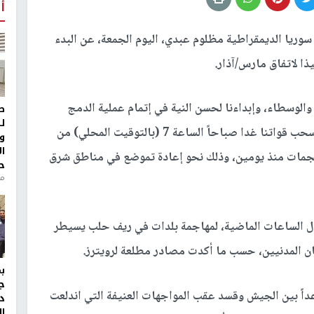
أ
 سوريا الديمقراطية مظلوم عبدي، اليوم الجمعة، عن البدء
 لاتفاق مارس/آذار.
الوسطاء، وإبداءنا لحسن النية في إتمام عملية الدمج
ط
ل
والالتزام بتنفيذ بنود اتفاقية العاشر من آذار، قررنا سحب قواتنا غدا صباحاً الساعة 7 (بالتوقيت المحلي) من
و
ا
جمات منذ يومين، وذلك نحو إعادة تموضع في مناطق شرق
ح
منذ 
ال الساعات الماضية، لمهاجمة بلدات في ريف حلب يسيطر
ان المدنيين، حسب ما أكدت مصادر مطلعة لرويترز.
ج
داً بين الجيش وقسد عقب المواجهات العنيفة التي اندلعت
د
ال