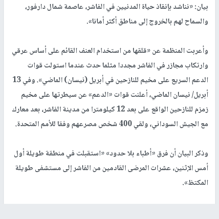
بيان: «نناشد بإنقاذ حياة المدنيين في الفاشر، عاصمة شمال دارفور،
والسماح لهم بالخروج إلى مناطق أكثر أمانا».
وأعربت المنظمة عن «قلقها من استخدام العنف القائم على أساس عرقي
وارتكاب مجازر في الفاشر مجددا مثلما حدث عندما استولت قوات
الدعم السريع على مخيم للنازحين في أبريل (نيسان) الماضي». وفي 13
أبريل/ نيسان الماضي، أعلنت قوات «الدعم» عن سيطرتها على مخيم
زمزم للنازحين الواقع على بعد 12 كيلومترا من مدينة الفاشر، بعد معارك
مع الجيش السوداني، ولقي 400 شخص مصرعهم وفقا للأمم المتحدة.
وذكر البيان أن فرق «أطباء بلا حدود» «استقبلت في منطقة طويلة أول
أمس الإثنين، عشرات المرضى القادمين من الفاشر إلى مستشفى طويلة
المكتظ».
وأضاف: «وصل الإثنين حوالي 1000 شخص من الفاشر إلى مدخل