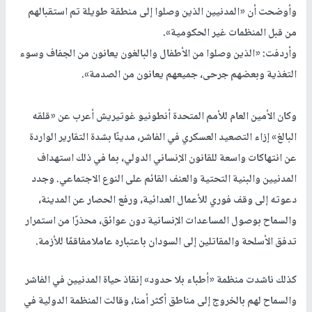
وأوضحت أن «المدنيين الذين وصلوا إلى منطقة طويلة تم استقبالهم
من قبل المنظمات غير الحكومية».
وأردفت: «الذين وصلوا من الأطفال والبالغون يعانون من الجفاف وسوء
التغذية وبعضهم جرحى، جميعهم يعانون من الصدمة».
وكان الأمين العام للأمم المتحدة أنطونيو غوتيريش أعرب عن «قلقه
البالغ» إزاء التصعيد العسكري في الفاشر، مدينًا بشدة التقارير الواردة
عن انتهاكات واسعة للقانون الإنساني الدولي، بما في ذلك استهداف
المدنيين والبنية التحتية والعنف القائم على النوع الاجتماعي. وجدد
دعوته إلى وقف فوري للأعمال العدائية، ورفع الحصار عن المدينة،
والسماح بوصول المساعدات الإنسانية دون عوائق، محذرًا من استمرار
تدفق الأسلحة والمقاتلين إلى السودان باعتباره عاملامفاقمًا للأزمة.
كذلك ناشدت منظمة «أطباء بلا حدود» إنقاذ حياة المدنيين في الفاشر
والسماح لهم بالخروج إلى مناطق أكثر أمنا، وقالت المنظمة الدولية في