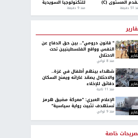
قدم المستوى (C)
للتكنولوجيا السويدية
5 دقيقة
منذ 9 دقيقة
قارير
" قانون درومي".. بين حق الدفاع عن
النفس وواقع الفلسطينيين تحت
الاحتلال
قارير
منذ 8 ثواني
شهداء بينهم أطفال في غزة..
والاحتلال يصعّد غاراته ويمنح السكان
دقائق للإخلاء
قارير
منذ 11 ثانية
الإعلام العبري: "معركة مضيق هرمز
تستهدف تثبيت رواية سياسية"
منذ 9 ثواني
قارير
صريحات خاصة