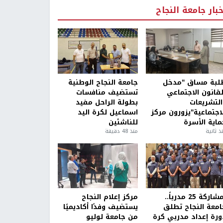
خبار جامعة النجاح
لبة مساق "مدخل
جامعة النجاح الوطنية
لقانون الاجتماعي
تستضيف منافسات
التشريعات
بطولة الراحل مفيد
لاجتماعية"يزورون مركز
اسماعيل لكرة اليد
ماية الأسرة
للناشئين
ذ ثانية
منذ 48 دقيقة
بمشاركة 25 مدرباً..
مركز إعلام النجاح
امعة النجاح تطلق
يستضيف وفدًا أكاديميًا
ورة إعداد مدربي كرة
من جامعة لوليو