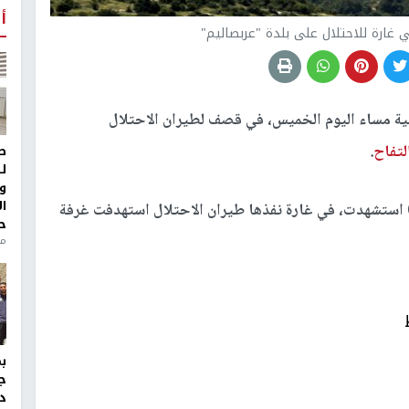
أ
 غارة للاحتلال على بلدة "عربصاليم"
ة مساء اليوم الخميس، في قصف لطيران الاحتلال
لتفاح
.
ط
ل
و
ا
الة الوطنية للإعلام إن مواطنة (80 عاما) استشهدت، في غارة نفذها طيران الاحتلال استهدفت غرفة
ح
من
ج
د