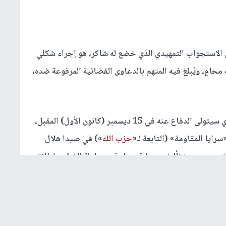
الاستجواب التمهيدي الذي خضع له شاكر، هو إجراء شكلي
محامٍ، ويُبلغ فيه المتهم بالدعاوى القضائية المرفوعة ضده،
وحدد شاكر خلال الجلسة، أسماء فريقه القانوني الذي سيتولى الدفاع عنه في 15 ديسمبر (كانون الأول) المقبل،
رايا المقاومة» (التابعة لـ«
حزب الله
») في صيدا هلال
آخرين، بجرم «تأليف عصابة مسلحة ومحاولة القتل، وإطلاق
يات بيروت، يواجه شاكر ثلاث تهم أخرى ذات طابع أمني،
ستجواب فيها، وتتعلق بحمل السلاح، والاشتراك في تأليف