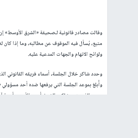
وقالت مصادر قانونية لـصحيفة «الشرق الأوسط» إن 
متبع، يُسأل فيه الموقوف عن مطالبه، وما إذا كان له 
ولوائح الاتهام والجهات المدعية عليه.
وأُبلغ بموعد الجلسة التي يرفعها ضده أحد مسؤولي «س
حمود الذي يتهم شاكر والشيخ أحمد الأسير وأربعة 
النار عليه»، خلال شهر مايو (أيار) 2013، وستشهد هذه الجلسة المنتظرة، أول مواجهة بين شاكر والأسير.
وإضافة إلى هذا الملف الذي سيكون أمام محكمة جنا
وستكون أمام المحكمة العسكرية، ولم يحدد موعد الا