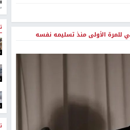
ال
منذ 1
ت
ني للمرة الأولى منذ تسليمه نفسه
ت
ت
ت
ت