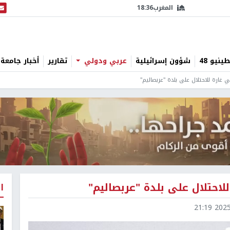
المغرب
18:36
البث
نيو 48
شؤون إسرائيلية
عربي ودولي
تقارير
أخبار جامعة 
 غارة للاحتلال على بلدة "عربصاليم"
احتلال على بلدة "عربصاليم"
ا
2025-1