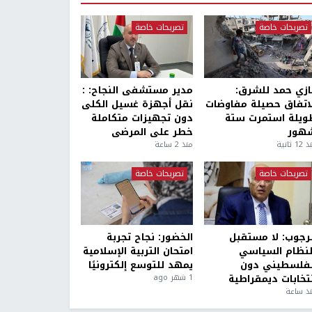
تصريحات خاصة
تصريحات خاصة
ازي حمد للشرق:
مدير مستشفى النجاح: :
لاتفاق حصيلة مفاوضات
نقل أجهزة غسيل الكلى
ويلة استمرت ستة
دون تجهيزات متكاملة
هور
خطر على المرضى
1 ثانية
منذ 2 ساعة
تصريحات خاصة
تصريحات خاصة
لرجوب: لا مستقبل
الخضور: نجاح تجربة
لنظام السياسي
امتحان التربية الإسلامية
لفلسطيني دون
يمهد للتوسع إلكترونيًا
نتخابات ديمقراطية
1 شهر ago
ذ ساعة