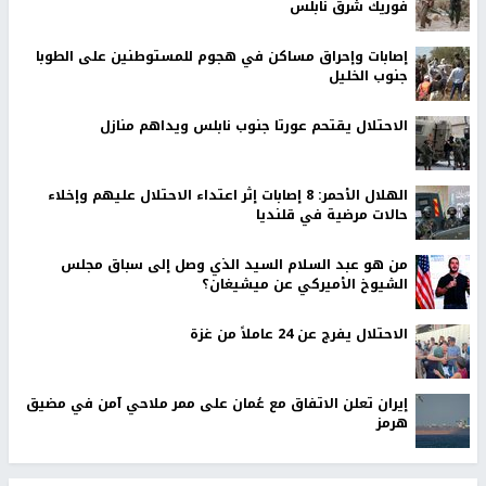
فوريك شرق نابلس
إصابات وإحراق مساكن في هجوم للمستوطنين على الطوبا
جنوب الخليل
الاحتلال يقتحم عورتا جنوب نابلس ويداهم منازل
الهلال الأحمر: 8 إصابات إثر اعتداء الاحتلال عليهم وإخلاء
حالات مرضية في قلنديا
من هو عبد السلام السيد الذي وصل إلى سباق مجلس
الشيوخ الأميركي عن ميشيغان؟
الاحتلال يفرج عن 24 عاملاً من غزة
إيران تعلن الاتفاق مع عُمان على ممر ملاحي آمن في مضيق
هرمز