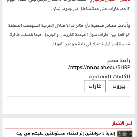
نابلس -
النجاح الإخباري -
شنت طائرات الاحتلال الإسرائيلي، مساء اليوم
الأحد، غارات على عدة مناطق في جنوب لبنان.
وأفادت مصادر صحفية بأن طائرات الاحتلال الحربية استهدفت المنطقة
الواقعة بين أطراف سهل الميدنة كفررمان والجرمق، فيما قصفت طائرة
مُسيرة إسرائيلية منزلا في بلدة حومين الفوقا.
رابط قصير
https://nn.najah.edu/BHRP/
الكلمات المفتاحية
بيروت
غارات
اخر الأخبار
إصابة 3 مواطنين إثر اعتداء مستوطنين عليهم في بيت