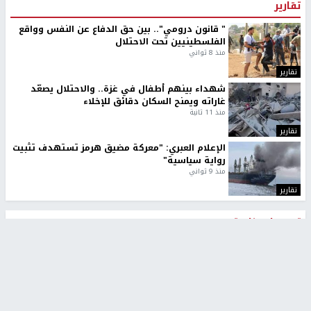
تقارير
" قانون درومي".. بين حق الدفاع عن النفس وواقع
الفلسطينيين تحت الاحتلال
منذ 8 ثواني
تقارير
شهداء بينهم أطفال في غزة.. والاحتلال يصعّد
غاراته ويمنح السكان دقائق للإخلاء
منذ 11 ثانية
تقارير
الإعلام العبري: "معركة مضيق هرمز تستهدف تثبيت
رواية سياسية"
منذ 9 ثواني
تقارير
تصريحات خاصة
تصريحات خاصة
تصريحات خاصة