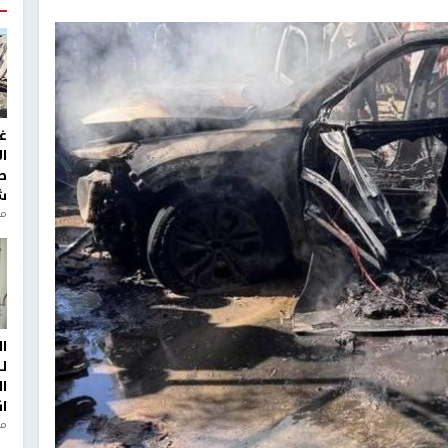
غ
ا
ط
ش
منذ 2
ا
ل
ا
ا
من