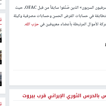
منذ 1
واتبعت هذه الحسابات نمطاً مشابهاً لما أظهره «المصرفيون السريون» الذين صُنِّفوا سابقاً من قبل OFAC، حيث
متطابقة في حسابات القرض الحسن وحسابات مصرفية وكيلة
ت
حركة الأموال المرتبطة بأعضاء معروفين في
حزب الله
.
ت
ت
ت
 بالحرس الثوري الإيراني قرب بيروت
ت