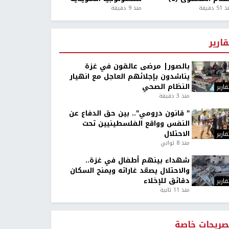
5 دقيقة
منذ 9 دقيقة
قارير
بالصور| مرضى عالقون في غزة
يناشدون بإجلائهم العاجل مع انهيار
النظام الصحي
قارير
منذ 3 دقيقة
" قانون درومي".. بين حق الدفاع عن
النفس وواقع الفلسطينيين تحت
الاحتلال
قارير
منذ 8 ثواني
شهداء بينهم أطفال في غزة..
والاحتلال يصعّد غاراته ويمنح السكان
دقائق للإخلاء
قارير
منذ 11 ثانية
صريحات خاصة