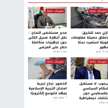
تصريحات خاصة
تصريحات خاصة
ازي حمد للشرق:
مدير مستشفى النجاح: :
لاتفاق حصيلة مفاوضات
نقل أجهزة غسيل الكلى
ويلة استمرت ستة
دون تجهيزات متكاملة
هور
خطر على المرضى
1 ثانية
منذ 2 ساعة
تصريحات خاصة
تصريحات خاصة
لرجوب: لا مستقبل
الخضور: نجاح تجربة
لنظام السياسي
امتحان التربية الإسلامية
لفلسطيني دون
يمهد للتوسع إلكترونيًا
نتخابات ديمقراطية
1 شهر ago
ذ ساعة