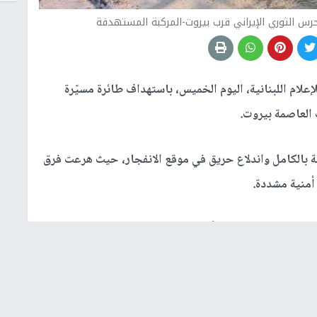
رس الثوري الإيراني قرب بيروت-المركبة المستهدفة
لإعلام اللبنانية، اليوم الخميس، باستهداف طائرة مسيّرة
 العاصمة بيروت.
دفة بالكامل واندلاع حريق في موقع الانفجار، حيث هرعت فرق
أمنية مشددة.
ذ غارة جوية استهدفت أحد العناصر العاملين لصالح فيلق
ن "اغتيال عنصر مسؤول عن تهريب الأسلحة وتنفيذ عمليات،