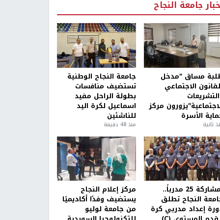
خبار جامعة النجاح
لبة مساق "مدخل
جامعة النجاح الوطنية
لقانون الاجتماعي
تستضيف منافسات
التشريعات
بطولة الراحل مفيد
لاجتماعية"يزورون مركز
اسماعيل لكرة اليد
ماية الأسرة
للناشئين
ذ ثانية
منذ 48 دقيقة
بمشاركة 25 مدرباً..
مركز إعلام النجاح
امعة النجاح تطلق
يستضيف وفدًا أكاديميًا
ورة إعداد مدربي كرة
من جامعة لوليو
قدم المستوى (C)
للتكنولوجيا السويدية