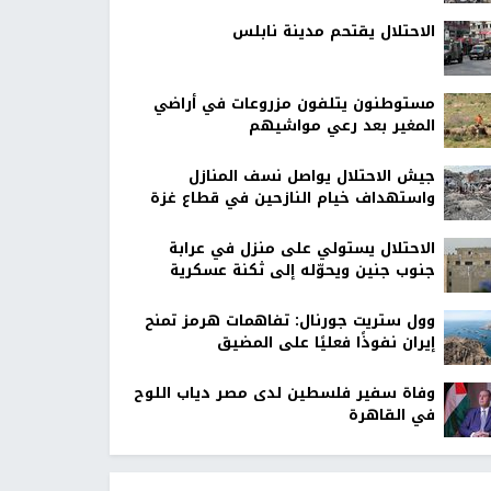
الاحتلال يقتحم مدينة نابلس
مستوطنون يتلفون مزروعات في أراضي
المغير بعد رعي مواشيهم
جيش الاحتلال يواصل نسف المنازل
واستهداف خيام النازحين في قطاع غزة
الاحتلال يستولي على منزل في عرابة
جنوب جنين ويحوّله إلى ثكنة عسكرية
وول ستريت جورنال: تفاهمات هرمز تمنح
إيران نفوذًا فعليًا على المضيق
وفاة سفير فلسطين لدى مصر دياب اللوح
في القاهرة