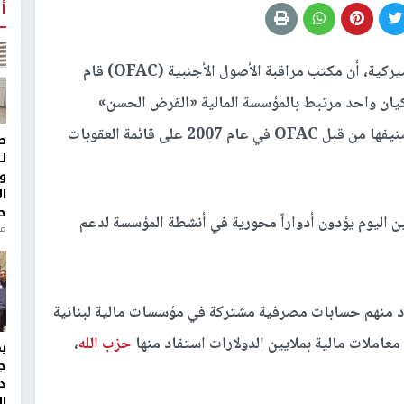
أ
أعلنت وزارة الخزانة الأميركية، أن مكتب مراقبة الأصول الأجنبية (OFAC) قام
ان واحد مرتبط بالمؤسسة المالية «القرض الحسن»
، والتي تم تصنيفها من قبل OFAC في عام 2007 على قائمة العقوبات
ط
ل
و
ا
ح
 اليوم يؤدون أدواراً محورية في أنشطة المؤسسة لدعم
من
د منهم حسابات مصرفية مشتركة في مؤسسات مالية لبنانية
عاملات مالية بملايين الدولارات استفاد منها
حزب الله
،
ج
د
ال