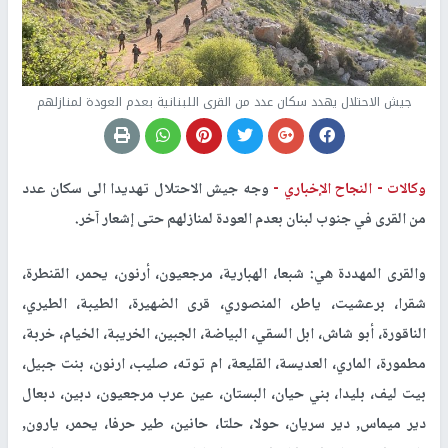
جيش الاحتلال يهدد سكان عدد من القرى اللبنانية بعدم العودة لمنازلهم
وكالات -
النجاح الإخباري -
وجه جيش الاحتلال تهديدا الى سكان عدد
من القرى في جنوب لبنان بعدم العودة لمنازلهم حتى إشعار آخر.
والقرى المهددة هي: شبعا، الهبارية، مرجعيون، أرنون، يحمر، القنطرة،
شقرا، برعشيت، ياطر، المنصوري، قرى الضهيرة، الطيبة، الطيري،
الناقورة، أبو شاش، ابل السقي، البياضة، الجبين، الخريبة، الخيام، خربة،
مطمورة، الماري، العديسة، القليعة، ام توته، صليب، ارنون، بنت جبيل،
بيت ليف، بليدا، بني حيان، البستان، عين عرب مرجعيون، دبين، دبعال
دير ميماس, دير سريان، حولا، حلتا، حانين، طير حرفا، يحمر، يارون,