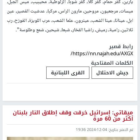
يارين، كفر حمام، كفر كلا، كفر شوبا، الزلوطية، محيبيب، ميس الجبل،
ميسات، مرجعيون، مروحين، مارون الراس، مركبا، عدشيت القصير، عين
ابل، عيناتا، عيتا الشعب، عيترون، علما الشعب، عرب اللويزة، القوزح، رب
ثلاثين، رامية، رميش، راشيا الفخار، شبعا، شيحين، شمع وطلوسة".
رابط قصير
https://nn.najah.edu/AXGX/
الكلمات المفتاحية
جيش الاحتلال
القرى اللبنانية
ميقاتي: إسرائيل خرقت وقف إطلاق النار بلبنان
أكثر من 60 مرة
تم النشر بتاريخ:
2024-12-04 19:36