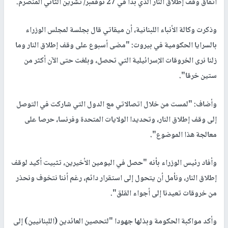
اتفاق وقف إطلاق النار الذي بدأ في 27 نوفمبر/ تشرين الثاني المنصرم.
وذكرت وكالة الأنباء اللبنانية، أن ميقاتي قال بجلسة لمجلس الوزراء
بالسرايا الحكومية في بيروت: "مضى أسبوع على وقف إطلاق النار وما
زلنا نرى الخروقات الإسرائيلية التي تحصل، وبلغت حتى الآن أكثر من
ستين خرقا".
وأضاف: "لمست من خلال اتصالاتي مع الدول التي شاركت في التوصل
إلى وقف إطلاق النار، وتحديدا الولايات المتحدة وفرنسا، حرصا على
معالجة هذا الموضوع".
وأفاد رئيس الوزراء بأنه "حصل في اليومين الأخيرين، تثبيت أكيد لوقف
إطلاق النار، ونأمل أن يتحول إلى استقرار دائم، رغم أننا نتخوف ونحذر
من خروقات تعيدنا إلى أجواء القلق".
وأكد مواكبة الحكومة وبذلها جهودا "لتحصين العائدين (اللبنانيين) إلى