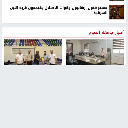
مستوطنون إرهابيون وقوات الاحتلال يقتحمون قرية اللبن
الشرقية
أخبار جامعة النجاح
طلبة مساق "مدخل للقانون
جامعة النجاح الوطنية تستضيف
الاجتماعي والتشريعات
منافسات بطولة الراحل مفيد
الاجتماعية"يزورون مركز حماية
اسماعيل لكرة اليد للناشئين
الأسرة
منذ 48 دقيقة
منذ ثانية