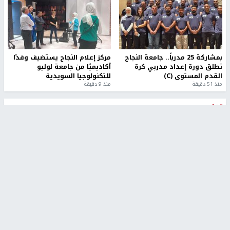
بمشاركة 25 مدرباً.. جامعة النجاح
مركز إعلام النجاح يستضيف وفدًا
تطلق دورة إعداد مدربي كرة
أكاديميًا من جامعة لوليو
القدم المستوى (C)
للتكنولوجيا السويدية
منذ 51 دقيقة
منذ 9 دقيقة
تقارير
" قانون درومي".. بين حق الدفاع عن النفس وواقع
الفلسطينيين تحت الاحتلال
منذ 8 ثواني
تقارير
شهداء بينهم أطفال في غزة.. والاحتلال يصعّد
غاراته ويمنح السكان دقائق للإخلاء
منذ 11 ثانية
تقارير
الإعلام العبري: "معركة مضيق هرمز تستهدف تثبيت
رواية سياسية"
منذ 9 ثواني