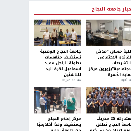
خبار جامعة النجاح
لبة مساق "مدخل
جامعة النجاح الوطنية
لقانون الاجتماعي
تستضيف منافسات
التشريعات
بطولة الراحل مفيد
لاجتماعية"يزورون مركز
اسماعيل لكرة اليد
ماية الأسرة
للناشئين
ذ ثانية
منذ 48 دقيقة
بمشاركة 25 مدرباً..
مركز إعلام النجاح
امعة النجاح تطلق
يستضيف وفدًا أكاديميًا
ورة إعداد مدربي كرة
من جامعة لوليو