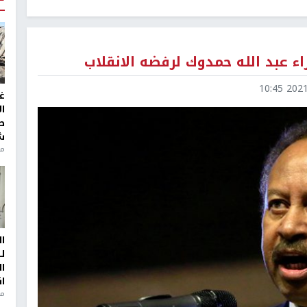
ء عبد الله حمدوك لرفضه الانقلاب
2021-1
غ
ا
ط
ش
منذ 2
ا
ل
ا
ا
من