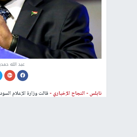
عبد الله حمد
نابلس -
النجاح الإخباري -
قالت وزارة الإعلام السود
حمدوك ونقلته إلى مكان مجهول بعد رفضه "تأييد ال
يأتي ذلك بعد اعتقال عسكريين عددا من المسؤولين ا
في الشارع السوداني.