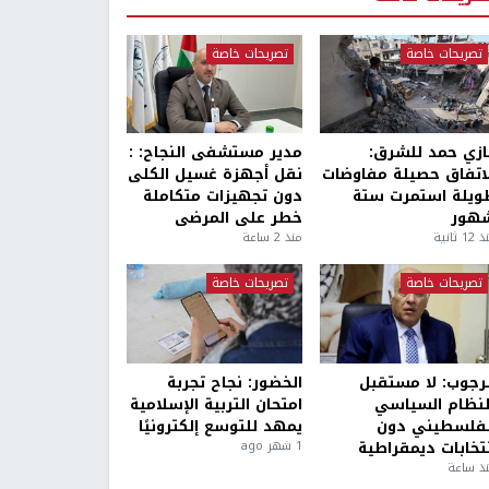
تصريحات خاصة
تصريحات خاصة
ازي حمد للشرق:
مدير مستشفى النجاح: :
لاتفاق حصيلة مفاوضات
نقل أجهزة غسيل الكلى
ويلة استمرت ستة
دون تجهيزات متكاملة
هور
خطر على المرضى
1 ثانية
منذ 2 ساعة
تصريحات خاصة
تصريحات خاصة
لرجوب: لا مستقبل
الخضور: نجاح تجربة
لنظام السياسي
امتحان التربية الإسلامية
لفلسطيني دون
يمهد للتوسع إلكترونيًا
نتخابات ديمقراطية
1 شهر ago
ذ ساعة