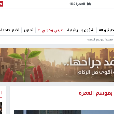
العصر
15:24
البث
نيو 48
شؤون إسرائيلية
عربي ودولي
تقارير
أخبار جامعة 
ً متعلقاً بموسم العمرة
ً بموسم العمرة
ا