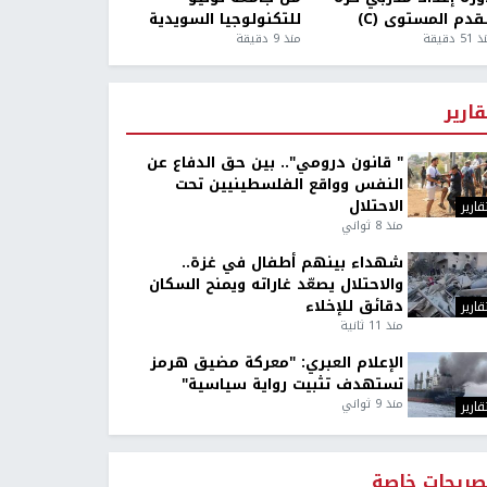
قدم المستوى (C)
للتكنولوجيا السويدية
5 دقيقة
منذ 9 دقيقة
قارير
" قانون درومي".. بين حق الدفاع عن
النفس وواقع الفلسطينيين تحت
الاحتلال
قارير
منذ 8 ثواني
شهداء بينهم أطفال في غزة..
والاحتلال يصعّد غاراته ويمنح السكان
دقائق للإخلاء
قارير
منذ 11 ثانية
الإعلام العبري: "معركة مضيق هرمز
تستهدف تثبيت رواية سياسية"
منذ 9 ثواني
قارير
صريحات خاصة