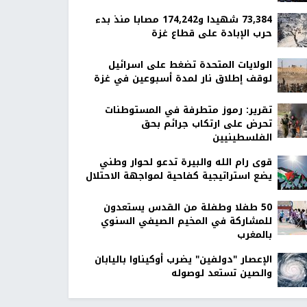
73,384 شهيدا و174,242 مصابا منذ بدء
حرب الإبادة على قطاع غزة
الولايات المتحدة تضغط على اسرائيل
لوقف إطلاق نار لمدة أسبوعين في غزة
تقرير: رموز متطرفة في المستوطنات
تحرض على ارتكاب جرائم بحق
الفلسطينيين
قوى رام الله والبيرة تدعو لحوار وطني
يضع استراتيجية كفاحية لمواجهة الاحتلال
50 طفلا وطفلة من القدس يستعدون
للمشاركة في المخيم الصيفي السنوي
بالمغرب
الإعصار "دولفين" يضرب أوكيناوا باليابان
والصين تستعد لوصوله