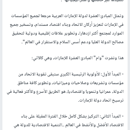
تنفيذها عبر خططها واستراتيجياتها".
وتمثل المبادئ العشرة لدولة الإمارات العربية مرجعا لجميع المؤسسات
في الإمارات لتعزيز أركان الاتحاد وبناء اقتصاد مستدام، وتسخير جميع
الموارد لمجتمع أكثر ازدهارا، وتطوير علاقات إقليمية ودولية لتحقيق
مصالح الدولة العليا ودعم أسس السلام والاستقرار في العالم".
هذا ونشرت "وام" المبادئ العشرة للإمارات، وهي كالآتي:
- المبدأ الأول: الأولوية الرئيسية الكبرى ستبقى تقوية الاتحاد من
مؤسسات وتشريعات وصلاحيات وميزانيات، وتطوير كافة مناطق
الدولة، عمرانيا وتنمويا واقتصاديا، هو الطريق الأسرع والأكثر فعالية في
ترسيخ اتحاد دولة الإمارات.
- المبدأ الثاني: التركيز بشكل كامل خلال الفترة المقبلة على بناء
الاقتصاد الأفضل والأنشط في العالم ..التنمية الاقتصادية للدولة هي