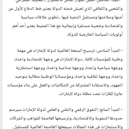
- المبدأ الخامس: حسن الجوار أساس للاستقرار ..المحيط الجغرافي
والشعبي والثقافي الذي تعيش ضمنه الدولة يعتبر خط الدفاع الأول عن
أمنها وسلامتها ومستقبل التنمية فيها ..تطوير علاقات سياسية
واقتصادية وشعبية مستقرة وإيجابية مع هذا المحيط يعتبر أحد أهم
أولويات السياسة الخارجية للدولة.
- المبدأ السادس: ترسيخ السمعة العالمية لدولة الإمارات هي مهمة
وطنية للمؤسسات كافة ..دولة الإمارات هي وجهة اقتصادية واحدة،
ووجهة سياحية واحدة، ووجهة صناعية واحدة، ووجهة استثمارية
واحدة، ووجهة ثقافية واحدة، ومؤسساتنا الوطنية مطالبة بتوحيد
الجهود، والاستفادة المشتركة من الإمكانيات، والعمل على بناء مؤسسات
عابرة للقارات تحت مظلة دولة الإمارات.
- المبدأ السابع: التفوق الرقمي والتقني والعلمي لدولة الإمارات سيرسم
حدودها التنموية والاقتصادية، وترسيخها كعاصمة للمواهب والشركات
والاستثمارات في هذه المجالات سيجعلها العاصمة العالمية للمستقبل.