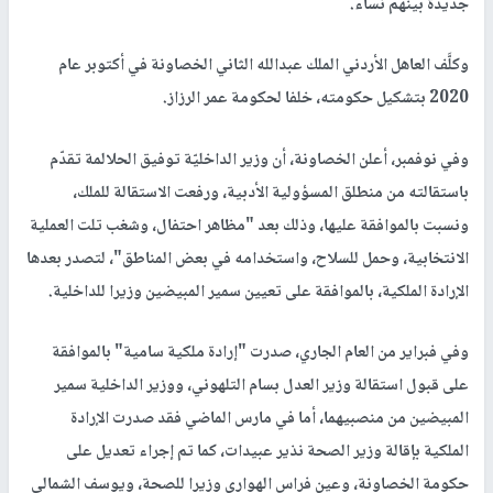
جديدة بينهم نساء.
وكلَّف العاهل الأردني الملك عبدالله الثاني الخصاونة في أكتوبر عام
2020 بتشكيل حكومته، خلفا لحكومة عمر الرزاز.
وفي نوفمبر، أعلن الخصاونة، أن وزير الداخليّة توفيق الحلالمة تقدّم
باستقالته من منطلق المسؤولية الأدبية، ورفعت الاستقالة للملك،
ونسبت بالموافقة عليها، وذلك بعد "مظاهر احتفال، وشغب تلت العملية
الانتخابية، وحمل للسلاح، واستخدامه في بعض المناطق"، لتصدر بعدها
الإرادة الملكية، بالموافقة على تعيين سمير المبيضين وزيرا للداخلية.
وفي فبراير من العام الجاري، صدرت "إرادة ملكية سامية" بالموافقة
على قبول استقالة وزير العدل بسام التلهوني، ووزير الداخلية سمير
المبيضين من منصبيهما، أما في مارس الماضي فقد صدرت الإرادة
الملكية بإقالة وزير الصحة نذير عبيدات، كما تم إجراء تعديل على
حكومة الخصاونة، وعين فراس الهواري وزيرا للصحة، ويوسف الشمالي