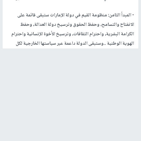
- المبدأ الثامن: منظومة القيم في دولة الإمارات ستبقى قائمة على
الانفتاح والتسامح، وحفظ الحقوق وترسيخ دولة العدالة، وحفظ
الكرامة البشرية، واحترام الثقافات، وترسيخ الأخوة الإنسانية واحترام
الهوية الوطنية ..وستبقى الدولة داعمة عبر سياستها الخارجية لكل
المبادرات والتعهدات والمنظمات العالمية الداعية للسلم والانفتاح
والأخوة الإنسانية.
- المبدأ التاسع: المساعدات الإنسانية الخارجية لدولة الإمارات هي جزء لا
يتجزأ من مسيرتها والتزاماتها الأخلاقية تجاه الشعوب الأقل حظا ..ولا
ترتبط مساعداتنا الإنسانية الخارجية بدين أو عرق أو لون أو ثقافة
..والاختلاف السياسي مع أي دولة لا يبرر عدم إغاثتها في الكوارث
والطوارئ والأزمات.
- المبدأ العاشر: الدعوة للسلم والسلام والمفاوضات والحوار لحل كافة