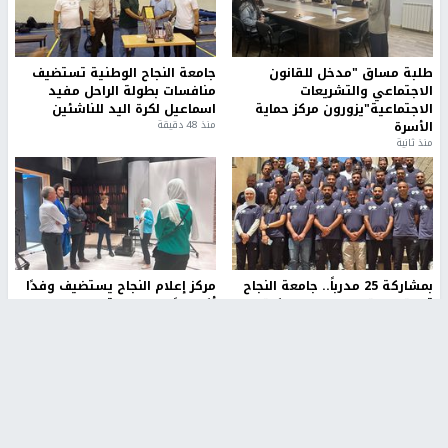
طلبة مساق "مدخل للقانون
جامعة النجاح الوطنية تستضيف
الاجتماعي والتشريعات
منافسات بطولة الراحل مفيد
الاجتماعية"يزورون مركز حماية
اسماعيل لكرة اليد للناشئين
الأسرة
منذ 48 دقيقة
منذ ثانية
بمشاركة 25 مدرباً.. جامعة النجاح
مركز إعلام النجاح يستضيف وفدًا
تطلق دورة إعداد مدربي كرة
أكاديميًا من جامعة لوليو
القدم المستوى (C)
للتكنولوجيا السويدية
منذ 51 دقيقة
منذ 9 دقيقة
تقارير
" قانون درومي".. بين حق الدفاع عن النفس وواقع
الفلسطينيين تحت الاحتلال