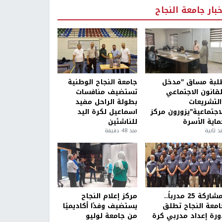
خبار جامعة النجاح
لبة مساق "مدخل
جامعة النجاح الوطنية
لقانون الاجتماعي
تستضيف منافسات
التشريعات
بطولة الراحل مفيد
لاجتماعية"يزورون مركز
اسماعيل لكرة اليد
ماية الأسرة
للناشئين
ذ ثانية
منذ 48 دقيقة
بمشاركة 25 مدرباً..
مركز إعلام النجاح
امعة النجاح تطلق
يستضيف وفدًا أكاديميًا
ورة إعداد مدربي كرة
من جامعة لوليو