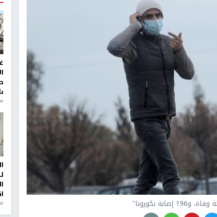
غ
ا
ط
ش
منذ 2
ا
ل
ا
ا
1 إصابة بكورونا"
من