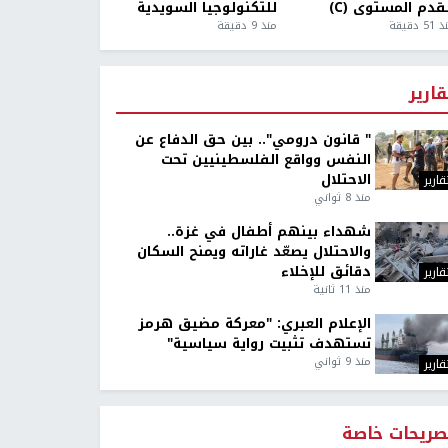
قدم المستوى (C)
للتكنولوجيا السويدية
5 دقيقة
منذ 9 دقيقة
قارير
" قانون درومي".. بين حق الدفاع عن
النفس وواقع الفلسطينيين تحت
الاحتلال
قارير
منذ 8 ثواني
شهداء بينهم أطفال في غزة..
والاحتلال يصعّد غاراته ويمنح السكان
دقائق للإخلاء
قارير
منذ 11 ثانية
الإعلام العبري: "معركة مضيق هرمز
تستهدف تثبيت رواية سياسية"
منذ 9 ثواني
قارير
صريحات خاصة