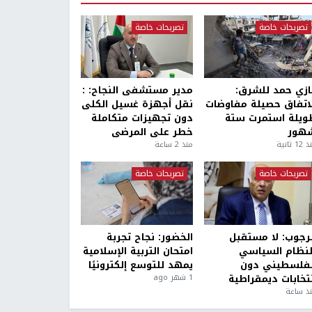
تصريحات خاصة
تصريحات خاصة
ازي حمد للشرق:
مدير مستشفى النجاح: :
لاتفاق حصيلة مفاوضات
نقل أجهزة غسيل الكلى
ويلة استمرت ستة
دون تجهيزات متكاملة
هور
خطر على المرضى
1 ثانية
منذ 2 ساعة
تصريحات خاصة
تصريحات خاصة
لرجوب: لا مستقبل
الخضور: نجاح تجربة
لنظام السياسي
امتحان التربية الإسلامية
لفلسطيني دون
يمهد للتوسع إلكترونيًا
نتخابات ديمقراطية
1 شهر ago
ذ ساعة