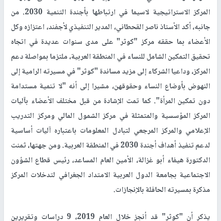
المركز الاستراتيجية لاسيما في ارتباطها بأجندة التنمية 2030. من
جانبه، أكد الأستاذ ناصر القحطاني، المدير التنفيذي لأجفند، اعتزازه وكل
الأعضاء بما حققه مركز "كوثر" على مدى سنوات عديدة في اتجاه
تحقيق التمكين الشامل للنساء في المنطقة العربية، ملتزما بمواصلة دعم
المركز، وداعيا الشركاء إلى مزيد مساندة "كوثر" في مسيرته الرامية إلى
النهوض بأوضاع النساء وحقوقهن، مشيرا إلى أنه "لا تنمية مستدامة
دون تمكين المرأة". كما تمت الإشادة من قبل مختلف الأعضاء بآليات
المركز المؤسسية والمتمثلة في مركز الشمول المالي ومركز التدريب
الإعلامي والمركز المرجعي لتبادل المعلومات باعتباره آليات أساسية
لدعم تنفيذ أهداف أجندة 2030 في المنطقة العربية. ومن جهتها، ثمنت
الدكتورة هيفاء أبو غزالة، الأمين العام المساعد، رئيس قطاع الشؤون
الاجتماعية بجامعة الدول العربية الامتداد الجغرافي لتدخلات المركز
مذكرة بمسيرته الحافلة بالإنجازات.
يذكر أن "كوثر" قد أنجز خلال العام 2019، 9 دراسات وتقريرين