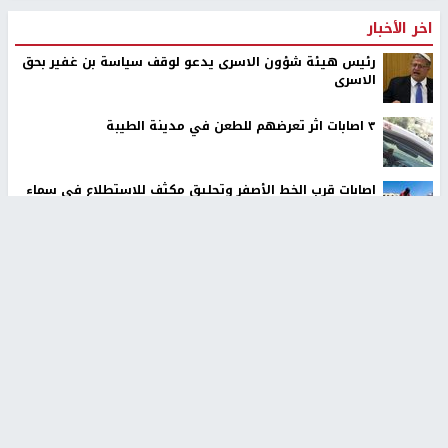
اخر الأخبار
رئيس هيئة شؤون الاسرى يدعو لوقف سياسة بن غفير بحق
الاسرى
٣ اصابات اثر تعرضهم للطعن في مدينة الطيبة
اصابات قرب الخط الأصفر وتحليق مكثف للاستطلاع في سماء
غزة
مستعمرون يهاجمون قرية ابو نجيم ويصيبون مواطنا
محافظة القدس: انسحاب قوات الاحتلال من مخيم قلنديا
وكفر عقب بعد عدوان استمر يومين
إصابة مواطنين في اعتداء مستوطنين في بيت دجن
الاحتلال يعيق حركة تنقل المواطنين في قلقيلية