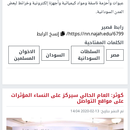
عبوات وأحزمة ناسفة ومواد كيميائية وأجهزة إلكترونية وخرائط لبعض
المدن السودانية.
رابط قصير
https://nn.najah.edu/6799/
إنسخ الرابط
الكلمات المفتاحية
السلطات
الاخوان
مصر
السودان
السودانية
المسلمين
كوثر: العام الحالي سيركز على النساء المؤثرات
على مواقع التواصل
تم النشر بتاريخ:
2020-02-13 14:04