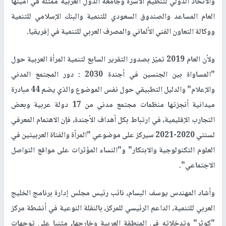
والاتحاد الدولي لتنظيم الأسرة وجامعة الدول العربية ممثلة في أمينها
العام المساعد والصندوق السعودي للتنمية والبنك الإسلامي للتنمية
ووكالة التعاون الفني الألماني والمصرف العربي للتنمية في إفريقيا.
ولأن العام 2019 تميّز بصدور التقرير السابع لتنمية المرأة العربية حول
"المساواة بين الجنسين في أجندة 2030 : دور المجتمع المدني
والإعلام" والدليل التطبيقي حول نفس الموضوع والذي يضم 44 مبادرة
ميدانية أنجزتها منظمات مجتمع مدني من 17 دولة عربية وبعض
التجارب الإقليمية، في ارتباط بكل أهداف الأجندة، فإن الاهتمام المعرفي
لسنتي 2020-2021 سيركز على موضوعي "المرأة والفتاة العربيتين في
العلوم التكنولوجية والابتكار" و"النساء المؤثرات على مواقع التواصل
الاجتماعي".
وأشاد المهندس يوسف البسام، نائب رئيس مجلس إدارة برنامج الخليج
العربي للتنمية، الداعم الرئيسي للمركز، بالنقلة النوعية في أنشطة مركز
"كوثر" وتدخلاته في المنطقة العربية وخارجها، مثنيا على توجهات