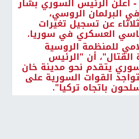
-
أعلن الرئيس السوري بشار
 في البرلمان الروسي،
ثلاثاء عن تسجيل تغيرات
ياسي العسكري في سوريا.
امي للمنظمة الروسية
 القتال"، أن "الرئيس
وري يتقدم نحو مدينة خان
تواجد القوات السورية على
حون باتجاه تركيا".
م فيه الجيش السوري في
من شهر عملية عسكرية
السيطرة على المنطقة، إذ
اتيجية، أهمها تل الملح