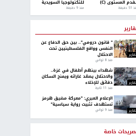
قدم المستوى (C)
للتكنولوجيا السويدية
5 دقيقة
منذ 9 دقيقة
قارير
" قانون درومي".. بين حق الدفاع عن
النفس وواقع الفلسطينيين تحت
الاحتلال
قارير
منذ 8 ثواني
شهداء بينهم أطفال في غزة..
والاحتلال يصعّد غاراته ويمنح السكان
دقائق للإخلاء
قارير
منذ 11 ثانية
الإعلام العبري: "معركة مضيق هرمز
تستهدف تثبيت رواية سياسية"
منذ 9 ثواني
قارير
صريحات خاصة