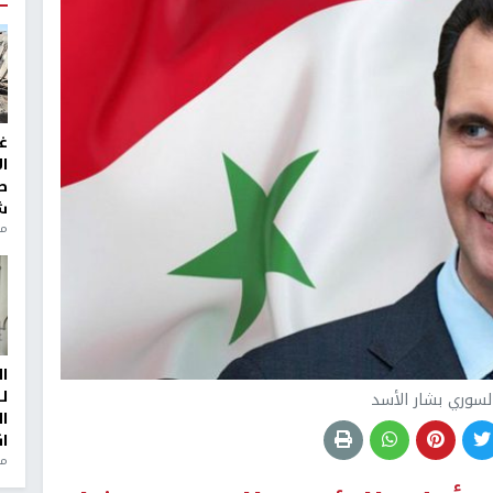
غ
ا
ط
ش
منذ 2
ا
ل
لسوري بشار الأسد
ا
ا
من