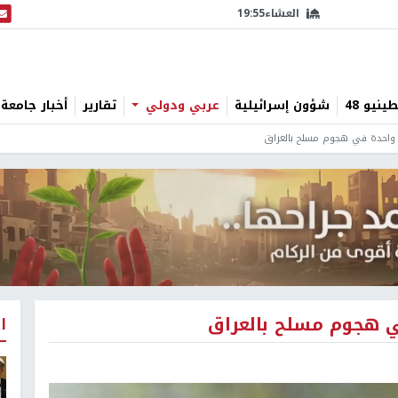
العشاء
19:55
البث
نيو 48
شؤون إسرائيلية
عربي ودولي
تقارير
أخبار جامعة 
ا