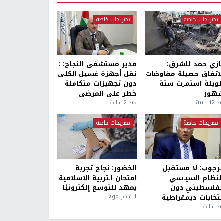
تصريحات خاصة
تصريحات خاصة
ازي حمد للشرق:
مدير مستشفى النجاح: :
لاتفاق حصيلة مفاوضات
نقل أجهزة غسيل الكلى
ويلة استمرت ستة
دون تجهيزات متكاملة
هور
خطر على المرضى
1 ثانية
منذ 2 ساعة
تصريحات خاصة
تصريحات خاصة
لرجوب: لا مستقبل
الخضور: نجاح تجربة
لنظام السياسي
امتحان التربية الإسلامية
لفلسطيني دون
يمهد للتوسع إلكترونيًا
نتخابات ديمقراطية
1 شهر ago
ذ ساعة