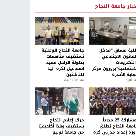
خبار جامعة النجاح
لبة مساق "مدخل
جامعة النجاح الوطنية
لقانون الاجتماعي
تستضيف منافسات
التشريعات
بطولة الراحل مفيد
لاجتماعية"يزورون مركز
اسماعيل لكرة اليد
ماية الأسرة
للناشئين
ذ ثانية
منذ 48 دقيقة
بمشاركة 25 مدرباً..
مركز إعلام النجاح
امعة النجاح تطلق
يستضيف وفدًا أكاديميًا
ورة إعداد مدربي كرة
من جامعة لوليو