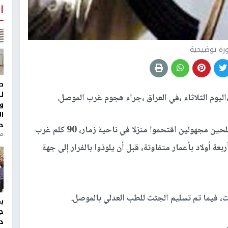
أ
رة توضيحية
ط
ل
و
ا
ح
وأفاد النقيب أحمد العبيدي من شرطة نينوى، ان مسلحين مجهولين اقتحموا منزلا في ناحية زمار، 90 كلم غرب
من
عة أولاد بأعمار متفاوتة، قبل أن يلوذوا بالفرار إلى جهة
، فيما تم تسليم الجثث للطب العدلي بالموصل.
ج
د