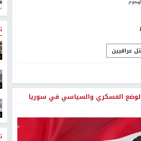
هجوم.
ال
منذ 1
ت
ل عراقيين
ت
ت
 الوضع العسكري والسياسي في سوريا
ت
ت