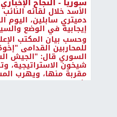
سوريا -
النجاح الإخباري 
الأسد خلال لقائه النائب
دميتري سابلين، اليوم ال
إيجابية في الوضع والس
وحسب بيان المكتب الإعل
للمحاربين القدامى "إخوة
السوري قال: "الجيش الس
شيخون الاستراتيجية، وت
مقربة منها، ويهرب المسل
يأتي ذلك، في وقت يتقد
إدلب حيث بدأ منذ أكثر 
واسعة النطاق لاستعادة 
استعاد بلدات وتلال استر