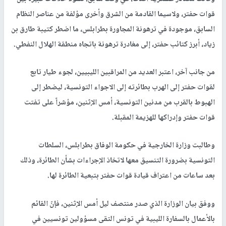
قوات حفتر، ولاسيما القادمة من الشرق وأخرى مؤلفة من عناصر النظام
السابق، موجودة في ترهونة المجاورة بطرابلس، ما اضطر كتيبة طارق بن
زياد، أبرز كتائب حفتر، إلى مغادرة ترهونة باتجاه منطقة الهلال النفطي.
من جانب آخر، اعتبر العديد من المراقبين الليبيين، لجوء طيار تابع
لقوات حفتر إلى الهرب بطائرته إلى الاجواء التونسية، ليضطر إلى
الهبوط بالقرب من مدنين التونسية، أمس الإثنين، مؤشراً على تفتت
قوات حفتر وإدراكها للهزيمة المقبلة.
وطالبت وزارة الخارجية في حكومة الوفاق بطرابلس، السلطات
التونسية بضرورة التنسيق معها لاتخاذ الإجراءات بشأن الطائرة، وذلك
بعد ساعات من اعتراف قيادة قوات حفتر بتبعية الطائرة لها.
ووفق بيان الوزارة الذي صدر منتصف ليل أمس الإثنين، فإنّ القائم
بالأعمال بالسفارة الليبية في تونس التقى مسؤولين تونسيين في