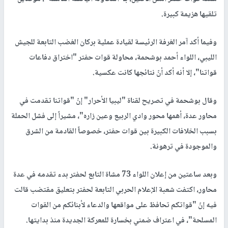
تلقيها هزيمة كبيرة.
وفيما أكد آمر الغرفة الرئيسة لقيادة عملية بركان الغضب التابعة للجيش
الليبي، اللواء أحمد بوشحمة، محاولة قوات حفتر "اختراق دفاعات
قواتنا"، إلا أنه أكد أنّ نتائجها كانت عكسية.
وقال بوشحمة في تصريح لقناة "ليبيا الأحرار" إنّ "قواتنا تقدمت في
محاور عدة، أهمها محور وادي الربيع وعين زاره"، مشيراً إلى فشل الحملة
بسبب الخلافات الكبيرة بين قوات حفتر، خصوصاً القادمة من الشرق
والموجودة في ترهونة.
وبعد ساعتين من إعلان اللواء 73 مشاة التابع لحفتر بدء تقدمه في عدة
محاور، اكتفت شعبة الإعلام الحربي التابعة لحفتر بتعليق مقتضب قالت
فيه إنّ "قواتكم تحافظ على مواقعها والدعاء لأبنائكم من القوات
المسلحة"، في اعتراف ضمني بخسارة للمعركة الجديدة منذ بدايتها.