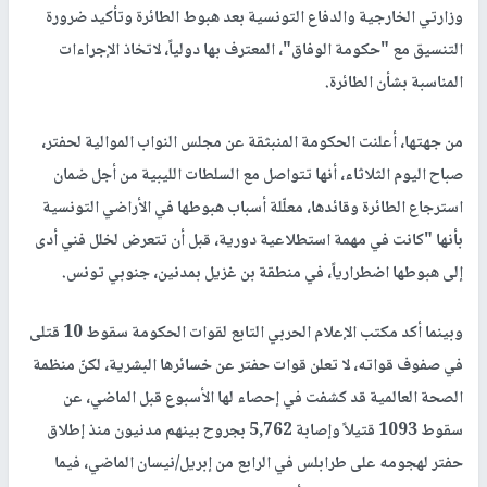
وزارتي الخارجية والدفاع التونسية بعد هبوط الطائرة وتأكيد ضرورة
التنسيق مع "حكومة الوفاق"، المعترف بها دولياً، لاتخاذ الإجراءات
المناسبة بشأن الطائرة.
من جهتها، أعلنت الحكومة المنبثقة عن مجلس النواب الموالية لحفتر،
صباح اليوم الثلاثاء، أنها تتواصل مع السلطات الليبية من أجل ضمان
استرجاع الطائرة وقائدها، معلّلة أسباب هبوطها في الأراضي التونسية
بأنها "كانت في مهمة استطلاعية دورية، قبل أن تتعرض لخلل فني أدى
إلى هبوطها اضطرارياً، في منطقة بن غزيل بمدنين، جنوبي تونس.
وبينما أكد مكتب الإعلام الحربي التابع لقوات الحكومة سقوط 10 قتلى
في صفوف قواته، لا تعلن قوات حفتر عن خسائرها البشرية، لكنّ منظمة
الصحة العالمية قد كشفت في إحصاء لها الأسبوع قبل الماضي، عن
سقوط 1093 قتيلاً وإصابة 5,762 بجروح بينهم مدنيون منذ إطلاق
حفتر لهجومه على طرابلس في الرابع من إبريل/نيسان الماضي، فيما