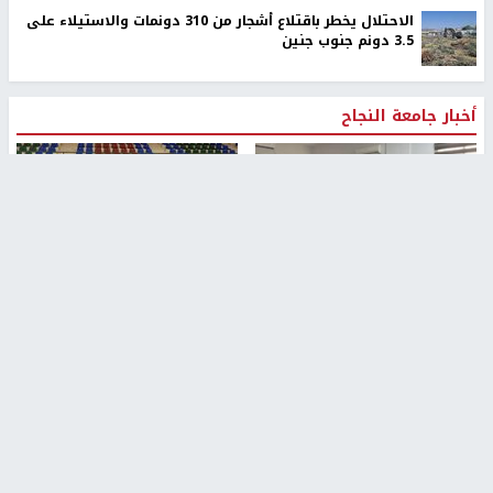
الاحتلال يخطر باقتلاع أشجار من 310 دونمات والاستيلاء على
3.5 دونم جنوب جنين
أخبار جامعة النجاح
طلبة مساق "مدخل للقانون
جامعة النجاح الوطنية تستضيف
الاجتماعي والتشريعات
منافسات بطولة الراحل مفيد
الاجتماعية"يزورون مركز حماية
اسماعيل لكرة اليد للناشئين
الأسرة
منذ 48 دقيقة
منذ ثانية