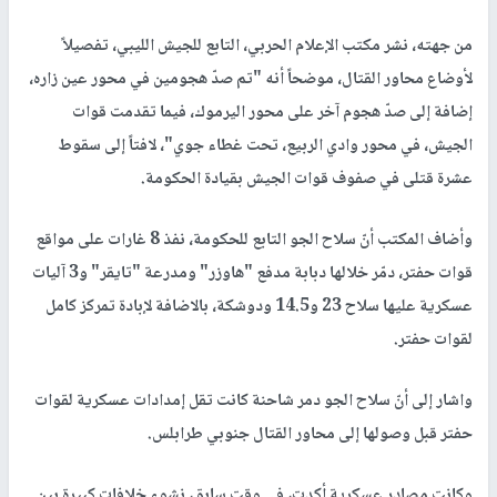
من جهته، نشر مكتب الإعلام الحربي، التابع للجيش الليبي، تفصيلاً
لأوضاع محاور القتال، موضحاً أنه "تم صدّ هجومين في محور عين زاره،
إضافة إلى صدّ هجوم آخر على محور اليرموك، فيما تقدمت قوات
الجيش، في محور وادي الربيع، تحت غطاء جوي"، لافتاً إلى سقوط
عشرة قتلى في صفوف قوات الجيش بقيادة الحكومة.
وأضاف المكتب أنّ سلاح الجو التابع للحكومة، نفذ 8 غارات على مواقع
قوات حفتر، دمّر خلالها دبابة مدفع "هاوزر" ومدرعة "تايقر" و3 آليات
عسكرية عليها سلاح 23 و14.5 ودوشكة، بالاضافة لإبادة تمركز كامل
لقوات حفتر.
واشار إلى أنّ سلاح الجو دمر شاحنة كانت تقل إمدادات عسكرية لقوات
حفتر قبل وصولها إلى محاور القتال جنوبي طرابلس.
وكانت مصادر عسكرية أكدت، في وقت سابق، نشوء خلافات كبيرة بين