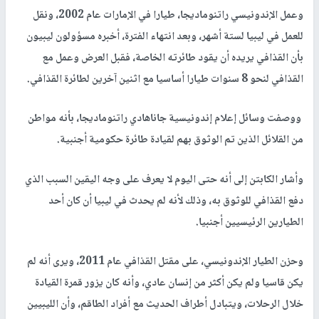
وعمل الإندونيسي راتنوماديجا، طيارا في الإمارات عام 2002، ونقل
للعمل في ليبيا لستة أشهر، وبعد انتهاء الفترة، أخبره مسؤولون ليبيون
بأن القذافي يريده أن يقود طائرته الخاصة، فقبل العرض وعمل مع
القذافي لنحو 8 سنوات طيارا أساسيا مع اثنين آخرين لطائرة القذافي.
ووصفت وسائل إعلام إندونيسية جاناهادي راتنوماديجا، بأنه مواطن
من القلائل الذين تم الوثوق بهم لقيادة طائرة حكومية أجنبية.
وأشار الكابتن إلى أنه حتى اليوم لا يعرف على وجه اليقين السبب الذي
دفع القذافي للوثوق به، وذلك لأنه لم يحدث في ليبيا أن كان أحد
الطيارين الرئيسيين أجنبيا.
وحزن الطيار الإندونيسي، على مقتل القذافي عام 2011، ويرى أنه لم
يكن قاسيا ولم يكن أكثر من إنسان عادي، وأنه كان يزور قمرة القيادة
خلال الرحلات، ويتبادل أطراف الحديث مع أفراد الطاقم، وأن الليبيين