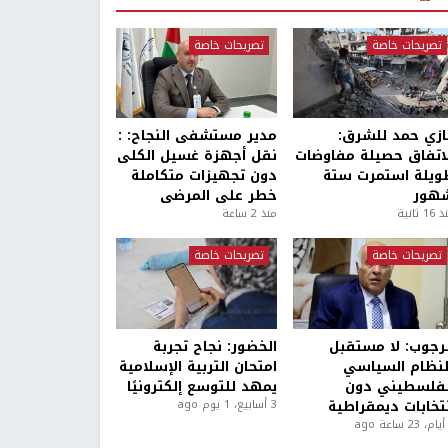
تصريحات خاصة
تصريحات خاصة
ازي حمد للشرق:
مدير مستشفى النجاح: :
لاتفاق حصيلة مفاوضات
نقل أجهزة غسيل الكلى
ويلة استمرت ستة
دون تجهيزات متكاملة
هور
خطر على المرضى
1 ثانية
منذ 2 ساعة
تصريحات خاصة
تصريحات خاصة
لرجوب: لا مستقبل
الخضور: نجاح تجربة
لنظام السياسي
امتحان التربية الإسلامية
لفلسطيني دون
يمهد للتوسع إلكترونيًا
نتخابات ديمقراطية
3 أسابيع، 1 يوم ago