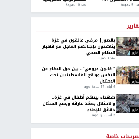
5 دقيقة
منذ 10 دقيقة
قارير
بالصور| مرضى عالقون في غزة
يناشدون بإجلائهم العاجل مع انهيار
النظام الصحي
قارير
منذ 3 دقيقة
" قانون درومي".. بين حق الدفاع عن
النفس وواقع الفلسطينيين تحت
الاحتلال
قارير
6 أيام، 17 ساعة ago
شهداء بينهم أطفال في غزة..
والاحتلال يصعّد غاراته ويمنح السكان
دقائق للإخلاء
قارير
2 أسبوعين ago
صريحات خاصة