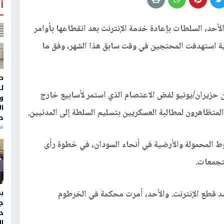
أ
أحد، السلطات بإعادة خدمة الإنترنت بعد انقطاعها بأوامر
ة استهدفت المحتجين في وقت سابق هذا الشهر، وفق ما
ط
ل
حزيران/يونيو لفض الاعتصام الذي استمر لأسابيع خارج
و
ا
لمتظاهرون لمطالبة العسكريين بتسليم السلطة إلى المدنيين.
ح
منذ 
 المحمولة والأرضية في أنحاء السودان، في خطوة رأى
تجمعات.
د قطع الإنترنت. والأحد، أمرت محكمة في الخرطوم
ج
د
ال