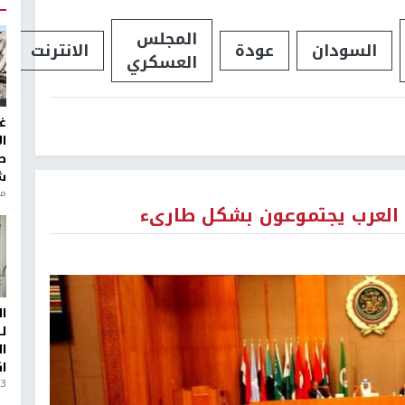
المجلس
السودان
عودة
الانترنت
العسكري
غ
ا
ط
ش
منذ 6
ة العرب يجتموعون بشكل طارىء
ا
ل
ا
ا
3 أيام، 23 ساعة ago