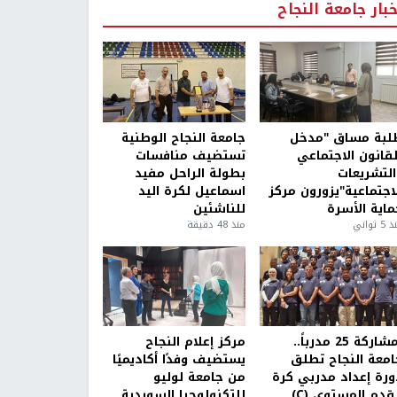
خبار جامعة النجاح
لبة مساق "مدخل
جامعة النجاح الوطنية
لقانون الاجتماعي
تستضيف منافسات
التشريعات
بطولة الراحل مفيد
لاجتماعية"يزورون مركز
اسماعيل لكرة اليد
ماية الأسرة
للناشئين
5 ثواني
منذ 48 دقيقة
بمشاركة 25 مدرباً..
مركز إعلام النجاح
امعة النجاح تطلق
يستضيف وفدًا أكاديميًا
ورة إعداد مدربي كرة
من جامعة لوليو
قدم المستوى (C)
للتكنولوجيا السويدية