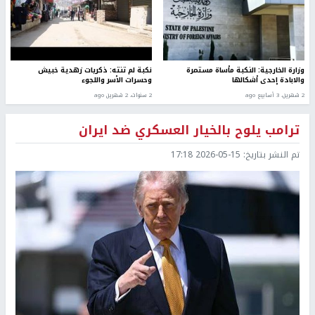
وزارة الخارجية: النكبة مأساة مستمرة
نكبة لم تنته: ذكريات زهدية خبيش
والابادة إحدى أشكالها
وحسرات الأسر واللجوء
2 شهرين، 3 أسابيع ago
2 سنوات، 2 شهرين ago
ترامب يلوح بالخيار العسكري ضد ايران
تم النشر بتاريخ:
2026-05-15 17:18