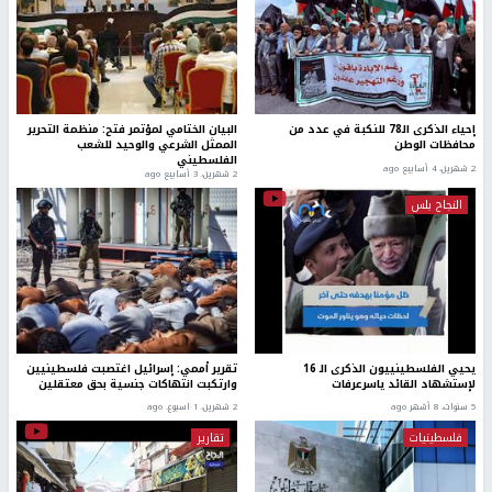
إحياء الذكرى الـ78 للنكبة في عدد من
البيان الختامي لمؤتمر فتح: منظمة التحرير
محافظات الوطن
الممثل الشرعي والوحيد للشعب
الفلسطيني
2 شهرين، 4 أسابيع ago
2 شهرين، 3 أسابيع ago
النجاح بلس
يحيي الفلسطينييون الذكرى الـ 16
تقرير أممي: إسرائيل اغتصبت فلسطينيين
لإستشهاد القائد ياسرعرفات
وارتكبت انتهاكات جنسية بحق معتقلين
5 سنوات، 8 أشهر ago
2 شهرين، 1 اسبوع. ago
فلسطينيات
تقارير