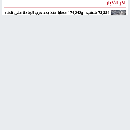
اخر الأخبار
73,384 شهيدا و174,242 مصابا منذ بدء حرب الإبادة على قطاع
غزة
الولايات المتحدة تضغط على اسرائيل لوقف إطلاق نار لمدة
أسبوعين في غزة
تقرير: رموز متطرفة في المستوطنات تحرض على ارتكاب جرائم
بحق الفلسطينيين
الاحتلال يواصل تجريف أراضٍ في سنجل شمال رام الله لصالح
بؤرة استيطانية
اليونيسف توقف موظفا رفيعا بتهمة التجسس لصالح إسرائيل
الإعصار "دولفين" يضرب أوكيناوا باليابان والصين تستعد
لوصوله
سلطة المياه تطلق مشروعا وطنيا يقود التحول نحو تشغيل
مرافق المياه بالطاقة الشمسية