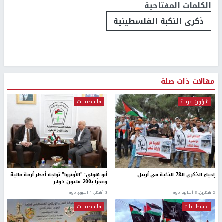
الكلمات المفتاحية
ذكرى النكبة الفلسطينية
مقالات ذات صلة
شؤون عربية
فلسطينيات
إحياء الذكرى الـ78 للنكبة في أربيل
أبو هولي: "الأونروا" تواجه أخطر أزمة مالية
وعجزًا بـ200 مليون دولار
2 شهرين، 3 أسابيع ago
3 أشهر، 1 اسبوع. ago
فلسطينيات
فلسطينيات