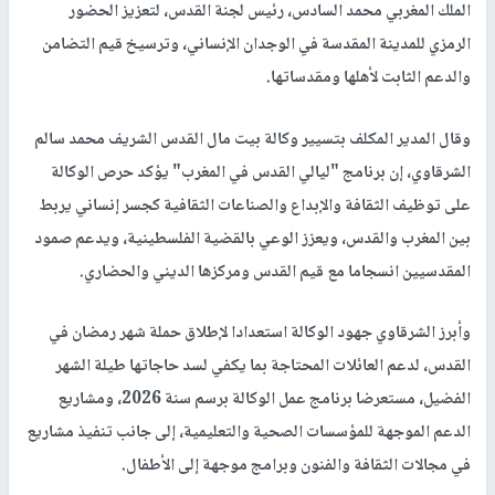
الملك المغربي محمد السادس، رئيس لجنة القدس، لتعزيز الحضور
الرمزي للمدينة المقدسة في الوجدان الإنساني، وترسيخ قيم التضامن
والدعم الثابت لأهلها ومقدساتها.
وقال المدير المكلف بتسيير وكالة بيت مال القدس الشريف محمد سالم
الشرقاوي، إن برنامج "ليالي القدس في المغرب" يؤكد حرص الوكالة
على توظيف الثقافة والإبداع والصناعات الثقافية كجسر إنساني يربط
بين المغرب والقدس، ويعزز الوعي بالقضية الفلسطينية، ويدعم صمود
المقدسيين انسجاما مع قيم القدس ومركزها الديني والحضاري.
وأبرز الشرقاوي جهود الوكالة استعدادا لإطلاق حملة شهر رمضان في
القدس، لدعم العائلات المحتاجة بما يكفي لسد حاجاتها طيلة الشهر
الفضيل، مستعرضا برنامج عمل الوكالة برسم سنة 2026، ومشاريع
الدعم الموجهة للمؤسسات الصحية والتعليمية، إلى جانب تنفيذ مشاريع
في مجالات الثقافة والفنون وبرامج موجهة إلى الأطفال.