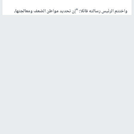
واختتم الرئيس رسالته قائلا: "إن تحديد مواطن الضعف ومعالجتها،
والتعلم من التجارب المريرة، سيمهد الطريق للمستقبل، وسيبني الشعب
الإيراني العظيم مستقبلا مشرقا ومستقرا في ظل وحدته وتماسكه،
وتضامن القوى الثلاث، بتوجيه من المرشد الأعلى".
رابط قصير
https://nn.najah.edu/BPTY/
الكلمات المفتاحية
إيران
اخر الأخبار
73,386 شهيدًا و174,250 مصابًا منذ بدء العدوان على قطاع
غزة