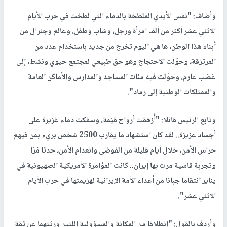
وأضاف: "نفس الأيدي الملطخة بالدماء التي لطخت في حرب الأيام
الاثني عشر أكثر من ألف امرأة ورجل، وشاب وطفل، وعالم وجنرال من
أبناء هذا الوطن، ها هي اليوم تخرج من جديد باستخدام عدد من
المرتزقة، وحوّلت الاحتجاج وهو حق طبيعي لمجتمع حيوي ونشط، إلى
غضب عارم، وحوّلت فيه مئات المساجد والمدارس والأماكن العامة
والممتلكات الوطنية إلى رماد".
وتابع الرئيس قائلا: "أُزهقت أرواح قيّمة، وسفكت دماء غزيرة على
أجساد عزيزة.. لقد كان استشهاد ما يقارب 2500 شخص بريء بمن فيهم
حراس الأمن، خلال أيام قليلة من الفوضى وانعدام الأمن، حدثا مُرّا
وتجربة قاسية مرت بها إيران.. كانت المؤامرة الأمريكية الصهيونية في
يناير انتقاما جبانا من أعداء الأمة الإيرانية لهزيمتها في حرب الأيام
الاثني عشر".
وأردف بالقول: "انطلاقا من المكانة والمسؤولية اللتين ورثتهما عن ثقة