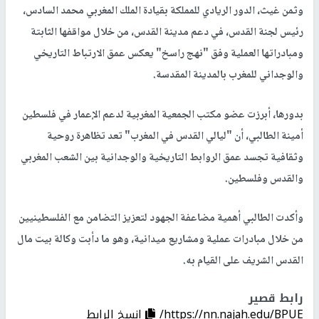
وثمن غيث، الدور الريادي للمملكة بقيادة الملك المغربي محمد السادس،
رئيس لجنة القدس، في دعم مدينة القدس، من خلال مواقفها الثابتة
ومبادراتها العملية وفق "نهج راسخ" يعكس عمق الارتباط التاريخي
والوجداني للمغرب بالمدينة المقدسة.
بدورها، أبرزت عضو مكتب الجمعية المغربية لدعم الإعمار في فلسطين
أمينة الطالبي، أن "ليالي القدس في المغرب" تعد تظاهرة روحية
وثقافية تجسد عمق الروابط التاريخية والوجدانية بين الشعب المغربي
والقدس وفلسطين.
وأكدت الطالبي أهمية مضاعفة الجهود لتعزيز التضامن مع الفلسطينيين
من خلال مبادرات عملية ومشاريع ميدانية، وهو ما دأبت وكالة بيت مال
القدس الشريف على القيام به.
رابط قصير
https://nn.najah.edu/BPUE/
إنسخ الرابط