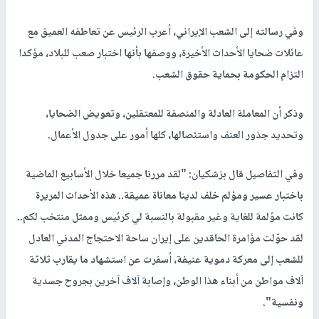
وفي رسالته إلى الشعب الإيراني، أعرب الرئيس عن تعاطفه العميق مع
عائلات ضحايا الأحداث الأخيرة، ووصفها بأنها اختبار صعب للبلاد، مؤكدا
التزام الحكومة بحماية حقوق الشعب.
وذكر أن المعاملة العادلة والمنصفة للمعتقلين، وتعويض الضحايا،
وتحديد جذور العنف واستئصالها، كلها أمور على جدول الأعمال.
وفي التفاصيل قال بزشكيان: "لقد مررنا جميعا خلال الأسابيع الماضية
باختبار عسير ومؤلم خلف لدينا معاناة عميقة.. هذه الأحداث المريرة
كانت مؤلمة للغاية وغير مقبولة بالنسبة لي كرئيس وممثل منتخب لكم..
لقد حوّلت مؤامرة الحاقدين على إيران ساحة الاحتجاج المدني العادل
للشعب إلى معركة دموية عنيفة، أسفرت عن استشهاد ما يقارب ثلاثة
آلاف مواطن من أبناء هذا الوطن، وإصابة آلاف آخرين بجروح جسدية
ونفسية".