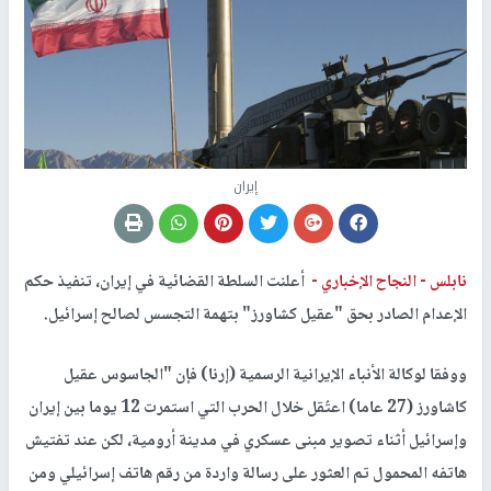
إيران
نابلس -
النجاح الإخباري -
أعلنت السلطة القضائية في ​إيران​، تنفيذ حكم
الإعدام الصادر بحق ​"عقيل كشاورز​" بتهمة التجسس لصالح ​إسرائيل​.
ووفقا لوكالة الأنباء الإيرانية الرسمية (إرنا) فإن "الجاسوس عقيل
كاشاورز (27 عاما) اعتُقل خلال الحرب التي استمرت 12 يوما بين إيران
وإسرائيل أثناء تصوير مبنى عسكري في مدينة أرومية، لكن عند تفتيش
هاتفه المحمول تم العثور على رسالة واردة من رقم هاتف إسرائيلي ومن