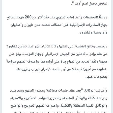
شخص يحمل اسم أوشر".
ووفقًا للتحقيقات واعترافات المتهم، فقد نفّذ أكثر من 200 مهمة لصالح
جهاز المخابرات الإسرائيلية قبل اعتقاله، شملت مدن ​طهران​ وأصفهان
وأورومية وشاهرود.
وبحسب وثائق القضية التي نقلتها وكالة الأنباء الإيرانية، تعاون كشاورز
عن علم وإدراك كاملين مع الجيش الإسرائيلي وجهاز الموساد، وتواصل
معهما ونفّذ العديد من المهام بناءً على أوامرهما. واعترف المتهم صراحةً
بتعاونه مع أجهزة تابعة لإسرائيل بقصد الإضرار بإيران، وتزويدها
بمعلومات عنها.
وأضافت الوكالة: "بعد عقد جلسات محاكمة بحضور المتهم ومحاميه،
ودراسة الأدلة والوثائق المتاحة، وتصوير المواقع العسكرية والأمنية،
والوثائق الفنية المتعلقة بالقضية، واعتراف المتهم الصريح والواضح