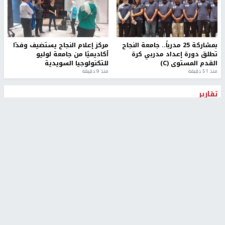
بمشاركة 25 مدرباً.. جامعة النجاح
مركز إعلام النجاح يستضيف وفدًا
تطلق دورة إعداد مدربي كرة
أكاديميًا من جامعة لوليو
القدم المستوى (C)
للتكنولوجيا السويدية
منذ 51 دقيقة
منذ 9 دقيقة
تقارير
بالصور| مرضى عالقون في غزة يناشدون بإجلائهم
العاجل مع انهيار النظام الصحي
منذ 3 دقيقة
تقارير
" قانون درومي".. بين حق الدفاع عن النفس وواقع
الفلسطينيين تحت الاحتلال
منذ 8 ثواني
تقارير
شهداء بينهم أطفال في غزة.. والاحتلال يصعّد
غاراته ويمنح السكان دقائق للإخلاء
منذ 11 ثانية