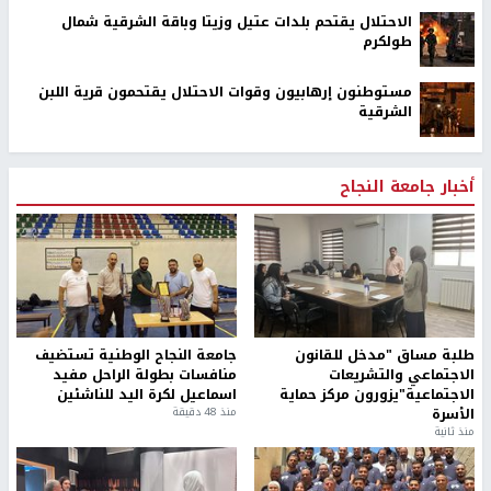
الاحتلال يقتحم بلدات عتيل وزيتا وباقة الشرقية شمال
طولكرم
مستوطنون إرهابيون وقوات الاحتلال يقتحمون قرية اللبن
الشرقية
أخبار جامعة النجاح
طلبة مساق "مدخل للقانون
جامعة النجاح الوطنية تستضيف
الاجتماعي والتشريعات
منافسات بطولة الراحل مفيد
الاجتماعية"يزورون مركز حماية
اسماعيل لكرة اليد للناشئين
الأسرة
منذ 48 دقيقة
منذ ثانية