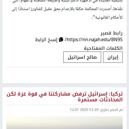
بكيفية تجنيده في الأجهزة الاسرائيلية وطبيعة أنشطته والمهام التي
نفّذها، أصدرت المحكمة حكمًا بالإعدام بحق عقيل كشاورز استنادًا إلى
الأحكام القانونية".
رابط قصير
https://nn.najah.edu/BN9S/
إنسخ الرابط
الكلمات المفتاحية
إيران
صالح اسرائيل
تركيا: إسرائيل ترفض مشاركتنا في قوة غزة لكن
المحادثات مستمرة
تم النشر بتاريخ:
2025-12-20 12:31