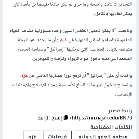
التحذيرات كانت واضحة وما جرى لم يكن حادثا طبيعيا بل مأساة كان
يمكن تفاديها بالكامل.
وتابعت، "لا يمكن تحميل الطقس السيئ وحده مسؤولية مشاهد الخيام
المغمورة بالمياه والمباني المنهارة في
غزة
، وأن ما يحدث هو نتيجة
متوقعة للإبادة الجماعية التي ترتكبها "إسرائيل" وسياسة الحصار
المتعمد التي تمنع دخول مواد الإيواء والإصلاح للمُهجّرين.
وأكدت أن على "إسرائيل" أن ترفع فورا حصارها القاسي عن
غزة
،
والسماح بدخول غير مقيّد للسلع الأساسية ومواد الإصلاح والإمدادات
الإنسانية.
رابط قصير
https://nn.najah.edu/BN70/
إنسخ الرابط
الكلمات المفتاحية
منظمة العفو الدولية
فيضانات
غزة