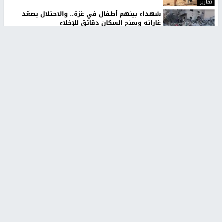
تقارير
شهداء بينهم أطفال في غزة.. والاحتلال يصعّد
غاراته ويمنح السكان دقائق للإخلاء
منذ 11 ثانية
تقارير
الإعلام العبري: "معركة مضيق هرمز تستهدف تثبيت
رواية سياسية"
منذ 9 ثواني
تقارير
تصريحات خاصة
تصريحات خاصة
تصريحات خاصة
غازي حمد للشرق: الاتفاق حصيلة
مدير مستشفى النجاح: : نقل
مفاوضات طويلة استمرت ستة
أجهزة غسيل الكلى دون تجهيزات
شهور
متكاملة خطر على المرضى
منذ 12 ثانية
منذ 2 ساعة