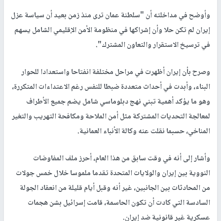
وأوضح في مداخلته أن "سلطنة عمان ترى منذ زمن بعيد أن سياسة عزل
إيران لم تكن حلا وأن إشراكها في منظومة الأمن الإقليمي الشامل يسهم
في ترسيخ الاستقرار والتعاون المشترك".
وصرح بأن إيران أظهرت في مراحل مختلفة انفتاحا واستعدادا للحوار
البناء، وأبدت في أحداث متعددة ضبطا للنفس رغم الاعتداءات المتكررة،
وهو ما يؤكد أهمية تبني نهج دبلوماسي شامل يضم جميع الأطراف
لمعالجة التحديات المشتركة مثل أمن الملاحة ومكافحة التهريب والتغير
المناخي، حسبما نقلت عنه وكالة الأنباء العمانية.
وأشار إلى أنه في وقت سابق من هذا العام، أحرز ملف المفاوضات
النووية بين إيران والولايات المتحدة تقدما ملموسا خلال خمس جولات
من المحادثات بين الجانبين، غير أنه وقبل أيام قليلة من انعقاد الجولة
السادسة التي كادت أن تكون الحاسمة، قامت إسرائيل بشن هجمات
عسكرية غير قانونية ضد إيران.