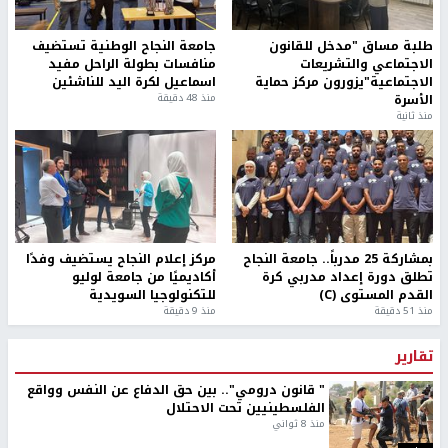
طلبة مساق "مدخل للقانون
جامعة النجاح الوطنية تستضيف
الاجتماعي والتشريعات
منافسات بطولة الراحل مفيد
الاجتماعية"يزورون مركز حماية
اسماعيل لكرة اليد للناشئين
الأسرة
منذ 48 دقيقة
منذ ثانية
بمشاركة 25 مدرباً.. جامعة النجاح
مركز إعلام النجاح يستضيف وفدًا
تطلق دورة إعداد مدربي كرة
أكاديميًا من جامعة لوليو
القدم المستوى (C)
للتكنولوجيا السويدية
منذ 51 دقيقة
منذ 9 دقيقة
تقارير
" قانون درومي".. بين حق الدفاع عن النفس وواقع
الفلسطينيين تحت الاحتلال
منذ 8 ثواني