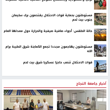
مستوطنون بحماية قوات الاحتلال يقتحمون برك سليمان
جنوب بيت لحم
حالة الطقس: أجواء صافية صيفية والحرارة حول معدلها العام
مستوطنون يهاجمون مجددا تجمع الكعابنة شرق الطيبة برام
الله
قوات الاحتلال تنصب حاجزا عسكريا شرق بيت لحم
أخبار جامعة النجاح