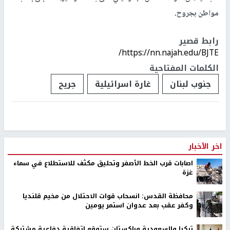
مواطن بجروح.
رابط قصير
https://nn.najah.edu/BJTE/
الكلمات المفتاحية
جنوب لبنان
غارة اسرائيلية
جريح
اخر الأخبار
اصابات قرب الخط الأصفر وتحليق مكثف للاستطلاع في سماء
غزة
محافظة القدس: انسحاب قوات الاحتلال من مخيم قلنديا
وكفر عقب بعد عدوان استمر يومين
تركيا والسعودية وباكستان ستوقع اتفاقية دفاعية مشتركة