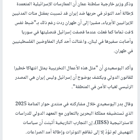
وذكر وزير خارجية سلطنة عمان أن الممارسات الإسرائيلية المتعمدة
لإطالة أمد التوتر في حربها ضد إيران قد تسببت بمقتل مئات المدنيين
الإيرانيين الأبرياء، مشيرا إلى أن طهران ردت رغم ذلك بـ"ضبط نفس
لافت تماما كما فعلت عندما قصفت إسرائيل قنصليتها في سوريا
وأصابت سفيرها في لبنان، واغتالت أحد كبار المفاوضين الفلسطينيين
في طهران.
وأكد البوسعيدي أن "مثل هذه الأعمال التخريبية يمثل انتهاكا خطيرا
للقانون الدولي ويكشف بوضوح أن إسرائيل وليس إيران هي المصدر
الرئيسي لغياب الأمن في المنطقة".
وقال بدر البوسعيدي خلال مشاركته في منتدى حوار المنامة 2025
الذي تستضيفه مملكة البحرين بالتعاون مع المعهد الدولي للدراسات
الاستراتيجية (IISS)، إن التجارب التاريخية أثبتت أن سياسات
التهميش لم تؤدّ إلا إلى تفاقم التوترات وإطالة أمد الصراعات.