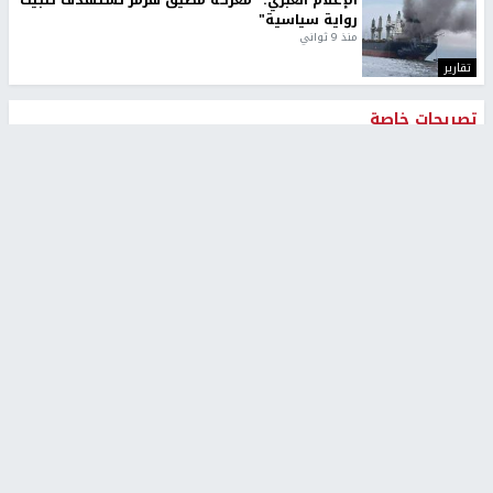
الإعلام العبري: "معركة مضيق هرمز تستهدف تثبيت
رواية سياسية"
منذ 9 ثواني
تقارير
تصريحات خاصة
تصريحات خاصة
تصريحات خاصة
غازي حمد للشرق: الاتفاق حصيلة
مدير مستشفى النجاح: : نقل
مفاوضات طويلة استمرت ستة
أجهزة غسيل الكلى دون تجهيزات
شهور
متكاملة خطر على المرضى
منذ 12 ثانية
منذ 2 ساعة
تصريحات خاصة
تصريحات خاصة