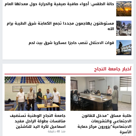
حالة الطقس: أجواء صافية صيفية والحرارة حول معدلها العام
مستوطنون يهاجمون مجددا تجمع الكعابنة شرق الطيبة برام
الله
قوات الاحتلال تنصب حاجزا عسكريا شرق بيت لحم
أخبار جامعة النجاح
طلبة مساق "مدخل للقانون
جامعة النجاح الوطنية تستضيف
الاجتماعي والتشريعات
منافسات بطولة الراحل مفيد
الاجتماعية"يزورون مركز حماية
اسماعيل لكرة اليد للناشئين
الأسرة
منذ 48 دقيقة