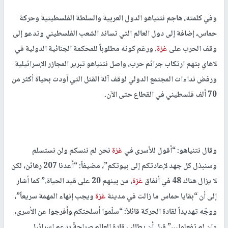
وفي كلمته، هاجم نتنياهو الدول العربية والسلطة الفلسطينية وحركة
حماس، إضافة إلى دول العالم التي تساند الشعب الفلسطيني وتدعو إلى
وقف الحرب على
غزة
. ورغم كونه مطلوباً للمحكمة الجنائية الدولية في
لاهاي بتهم ارتكاب جرائم حرب، واصل نتنياهو تبرير المجازر الإسرائيلية
ورفض نداءات المجتمع الدولي لوقف آلة القتل التي أودت بحياة أكثر من
70 ألف فلسطيني في القطاع حتى الآن.
وقال نتنياهو: “أقول للأسرى في
غزة
نحن لم ننسكم ولن نستسلم
وسنبذل كل جهد لإعادتكم إلى بيوتكم”، مضيفاً: “أعدنا 207 رهائن، لكن
لا يزال هناك 48 في أنفاق
غزة
، من بينهم 20 على قيد الحياة.” كما أشار
إلى أن “بقايا حماس ما زالت في مدينة
غزة
ويجب إنهاء المهمة سريعاً”،
ووجّه تهديداً لقادة الحركة قائلاً: “سلّموا أسلحتكم وأفرجوا عن الأسرى،
وإن لم تفعلوا…” قبل أن يطالب قادة العالم صراحةً بدعم إسرائيل.