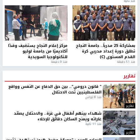
منذ ثانية
بمشاركة 25 مدرباً.. جامعة النجاح
مركز إعلام النجاح يستضيف وفدًا
تطلق دورة إعداد مدربي كرة
أكاديميًا من جامعة لوليو
القدم المستوى (C)
للتكنولوجيا السويدية
منذ 51 دقيقة
منذ 9 دقيقة
تقارير
" قانون درومي".. بين حق الدفاع عن النفس وواقع
الفلسطينيين تحت الاحتلال
منذ 8 ثواني
تقارير
شهداء بينهم أطفال في غزة.. والاحتلال يصعّد
غاراته ويمنح السكان دقائق للإخلاء
منذ 11 ثانية
تقارير