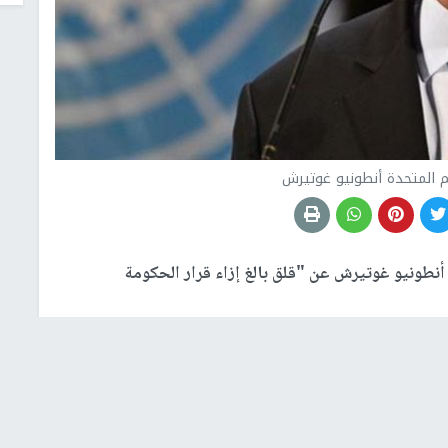
مم المتحدة أنطونيو غوتيرش
 أنطونيو غوتيرش عن "قلق بالغ إزاء قرار الحكومة
هذا القرار يمثل تصعيدا خطيرا ويخاطر بتعميق العواقب
د من تعريض مزيد من الأرواح للخطر.