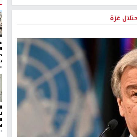
تلال غزة
غ
ا
ط
ش
منذ 6
ا
ل
ا
ا
3 أيام، 23 ساعة ago