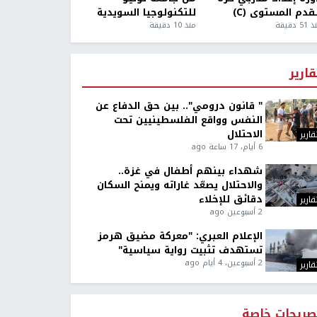
قدم المستوى (C)
للتكنولوجيا السويدية
5 دقيقة
منذ 10 دقيقة
قارير
" قانون درومي".. بين حق الدفاع عن
النفس وواقع الفلسطينيين تحت
الاحتلال
قارير
6 أيام، 17 ساعة ago
شهداء بينهم أطفال في غزة..
والاحتلال يصعّد غاراته ويمنح السكان
دقائق للإخلاء
قارير
2 أسبوعين ago
الإعلام العبري: "معركة مضيق هرمز
تستهدف تثبيت رواية سياسية"
2 أسبوعين، 4 أيام ago
قارير
صريحات خاصة