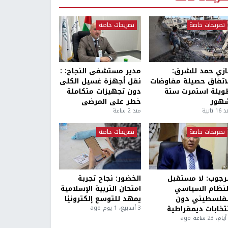
تصريحات خاصة
تصريحات خاصة
ازي حمد للشرق:
مدير مستشفى النجاح: :
لاتفاق حصيلة مفاوضات
نقل أجهزة غسيل الكلى
ويلة استمرت ستة
دون تجهيزات متكاملة
هور
خطر على المرضى
1 ثانية
منذ 2 ساعة
تصريحات خاصة
تصريحات خاصة
لرجوب: لا مستقبل
الخضور: نجاح تجربة
لنظام السياسي
امتحان التربية الإسلامية
لفلسطيني دون
يمهد للتوسع إلكترونيًا
نتخابات ديمقراطية
3 أسابيع، 1 يوم ago