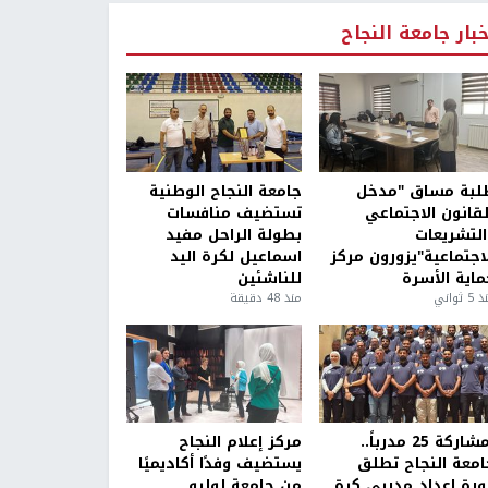
خبار جامعة النجاح
لبة مساق "مدخل
جامعة النجاح الوطنية
لقانون الاجتماعي
تستضيف منافسات
التشريعات
بطولة الراحل مفيد
لاجتماعية"يزورون مركز
اسماعيل لكرة اليد
ماية الأسرة
للناشئين
5 ثواني
منذ 48 دقيقة
بمشاركة 25 مدرباً..
مركز إعلام النجاح
امعة النجاح تطلق
يستضيف وفدًا أكاديميًا
ورة إعداد مدربي كرة
من جامعة لوليو