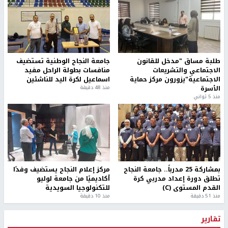
طلبة مساق "مدخل للقانون
جامعة النجاح الوطنية تستضيف
الاجتماعي والتشريعات
منافسات بطولة الراحل مفيد
الاجتماعية"يزورون مركز حماية
اسماعيل لكرة اليد للناشئين
الأسرة
منذ 48 دقيقة
منذ 5 ثواني
بمشاركة 25 مدرباً.. جامعة النجاح
مركز إعلام النجاح يستضيف وفدًا
تطلق دورة إعداد مدربي كرة
أكاديميًا من جامعة لوليو
القدم المستوى (C)
للتكنولوجيا السويدية
منذ 51 دقيقة
منذ 10 دقيقة
تقارير