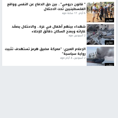
" قانون درومي".. بين حق الدفاع عن النفس وواقع
الفلسطينيين تحت الاحتلال
6 أيام، 17 ساعة ago
تقارير
شهداء بينهم أطفال في غزة.. والاحتلال يصعّد
غاراته ويمنح السكان دقائق للإخلاء
2 أسبوعين ago
تقارير
الإعلام العبري: "معركة مضيق هرمز تستهدف تثبيت
رواية سياسية"
2 أسبوعين، 4 أيام ago
تقارير
تصريحات خاصة
تصريحات خاصة
تصريحات خاصة
غازي حمد للشرق: الاتفاق حصيلة
مدير مستشفى النجاح: : نقل